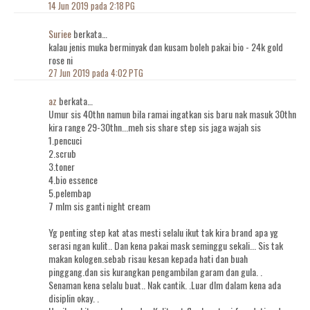
14 Jun 2019 pada 2:18 PG
Suriee
berkata…
kalau jenis muka berminyak dan kusam boleh pakai bio - 24k gold
rose ni
27 Jun 2019 pada 4:02 PTG
az
berkata…
Umur sis 40thn namun bila ramai ingatkan sis baru nak masuk 30thn
kira range 29-30thn...meh sis share step sis jaga wajah sis
1.pencuci
2.scrub
3.toner
4.bio essence
5.pelembap
7 mlm sis ganti night cream
Yg penting step kat atas mesti selalu ikut tak kira brand apa yg
serasi ngan kulit.. Dan kena pakai mask seminggu sekali... Sis tak
makan kologen.sebab risau kesan kepada hati dan buah
pinggang.dan sis kurangkan pengambilan garam dan gula. .
Senaman kena selalu buat.. Nak cantik. .Luar dlm dalam kena ada
disiplin okay. .