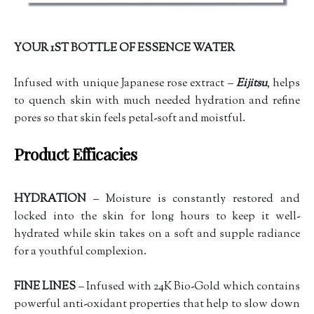
YOUR 1ST BOTTLE OF ESSENCE WATER
Infused with unique Japanese rose extract –
Eijitsu
, helps
to quench skin with much needed hydration and refine
pores so that skin feels petal-soft and moistful.
Product Efficacies
HYDRATION
– Moisture is constantly restored and
locked into the skin for long hours to keep it well-
hydrated while skin takes on a soft and supple radiance
for a youthful complexion.
FINE LINES
– Infused with 24K Bio-Gold which contains
powerful anti-oxidant properties that help to slow down