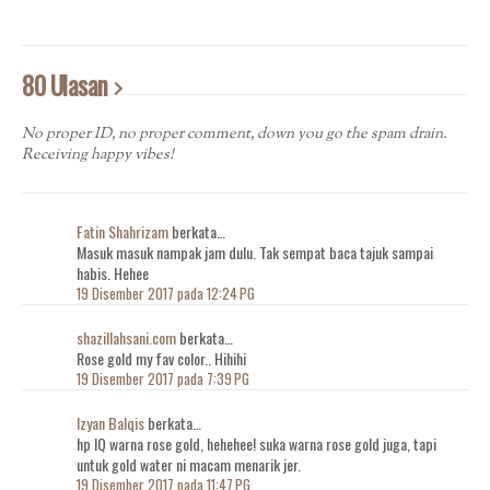
80 Ulasan
No proper ID, no proper comment, down you go the spam drain.
Receiving happy vibes!
Fatin Shahrizam
berkata…
Masuk masuk nampak jam dulu. Tak sempat baca tajuk sampai
habis. Hehee
19 Disember 2017 pada 12:24 PG
shazillahsani.com
berkata…
Rose gold my fav color.. Hihihi
19 Disember 2017 pada 7:39 PG
Izyan Balqis
berkata…
hp IQ warna rose gold, hehehee! suka warna rose gold juga, tapi
untuk gold water ni macam menarik jer.
19 Disember 2017 pada 11:47 PG