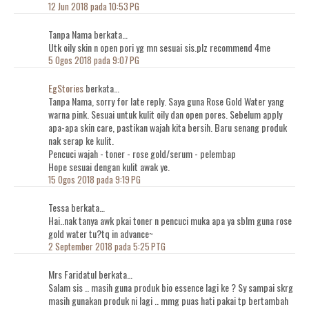
12 Jun 2018 pada 10:53 PG
Tanpa Nama berkata…
Utk oily skin n open pori yg mn sesuai sis.plz recommend 4me
5 Ogos 2018 pada 9:07 PG
EgStories
berkata…
Tanpa Nama, sorry for late reply. Saya guna Rose Gold Water yang
warna pink. Sesuai untuk kulit oily dan open pores. Sebelum apply
apa-apa skin care, pastikan wajah kita bersih. Baru senang produk
nak serap ke kulit.
Pencuci wajah - toner - rose gold/serum - pelembap
Hope sesuai dengan kulit awak ye.
15 Ogos 2018 pada 9:19 PG
Tessa berkata…
Hai..nak tanya awk pkai toner n pencuci muka apa ya sblm guna rose
gold water tu?tq in advance~
2 September 2018 pada 5:25 PTG
Mrs Faridatul berkata…
Salam sis .. masih guna produk bio essence lagi ke ? Sy sampai skrg
masih gunakan produk ni lagi .. mmg puas hati pakai tp bertambah