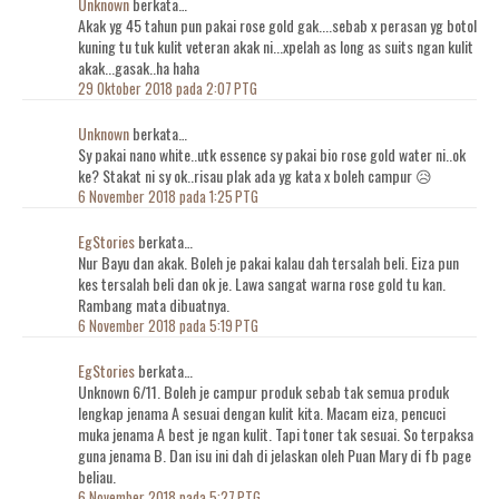
Unknown
berkata…
Akak yg 45 tahun pun pakai rose gold gak....sebab x perasan yg botol
kuning tu tuk kulit veteran akak ni...xpelah as long as suits ngan kulit
akak...gasak..ha haha
29 Oktober 2018 pada 2:07 PTG
Unknown
berkata…
Sy pakai nano white..utk essence sy pakai bio rose gold water ni..ok
ke? Stakat ni sy ok..risau plak ada yg kata x boleh campur 😥
6 November 2018 pada 1:25 PTG
EgStories
berkata…
Nur Bayu dan akak. Boleh je pakai kalau dah tersalah beli. Eiza pun
kes tersalah beli dan ok je. Lawa sangat warna rose gold tu kan.
Rambang mata dibuatnya.
6 November 2018 pada 5:19 PTG
EgStories
berkata…
Unknown 6/11. Boleh je campur produk sebab tak semua produk
lengkap jenama A sesuai dengan kulit kita. Macam eiza, pencuci
muka jenama A best je ngan kulit. Tapi toner tak sesuai. So terpaksa
guna jenama B. Dan isu ini dah di jelaskan oleh Puan Mary di fb page
beliau.
6 November 2018 pada 5:27 PTG