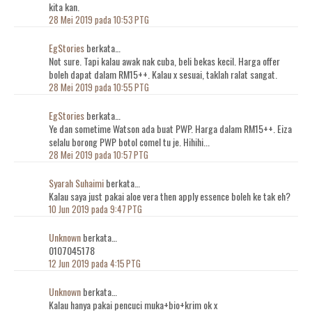
kita kan.
28 Mei 2019 pada 10:53 PTG
EgStories
berkata…
Not sure. Tapi kalau awak nak cuba, beli bekas kecil. Harga offer
boleh dapat dalam RM15++. Kalau x sesuai, taklah ralat sangat.
28 Mei 2019 pada 10:55 PTG
EgStories
berkata…
Ye dan sometime Watson ada buat PWP. Harga dalam RM15++. Eiza
selalu borong PWP botol comel tu je. Hihihi...
28 Mei 2019 pada 10:57 PTG
Syarah Suhaimi
berkata…
Kalau saya just pakai aloe vera then apply essence boleh ke tak eh?
10 Jun 2019 pada 9:47 PTG
Unknown
berkata…
0107045178
12 Jun 2019 pada 4:15 PTG
Unknown
berkata…
Kalau hanya pakai pencuci muka+bio+krim ok x