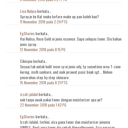
Lisa Nalysa
berkata…
Spray je ke Kat muka before make up pun boleh kan?
11 November 2018 pada 2:24 PTG
EgStories
berkata…
Hai Nalisa, Rose Gold ni jenis essence. Sapu selepas toner. Dia bukan
jenis spray.
12 November 2018 pada 8:15 PG
Cikisyaa berkata…
Sesuai tak untuk kulit mcm sy ni jenis oily, tp sometime area T-zone
kering, mslh sunburn, and naik jerawat pasir bnyk sgt... Mohon
pncerahan step by step skincare
15 November 2018 pada 8:21 PTG
izzati jalalol
berkata…
nak tanya awak pakai toner dengan moisturizer apa ye?
22 November 2018 pada 1:42 PG
EgStories
berkata…
Izzati Jalalol, terkini, eiza guna toner dan moisturizer jenama
SIMPLE. Best juga toner dia sebab Hypoallergenic. Eiza perasan,