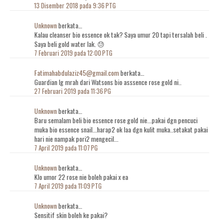
13 Disember 2018 pada 9:36 PTG
Unknown
berkata…
Kalau cleanser bio essence ok tak? Saya umur 20 tapi tersalah beli .
Saya beli gold water lak. 😓
7 Februari 2019 pada 12:00 PTG
Fatimahabdulaziz45@gmail.com
berkata…
Guardian lg mrah dari Watsons bio asssence rose gold ni..
27 Februari 2019 pada 11:36 PG
Unknown
berkata…
Baru semalam beli bio essence rose gold nie...pakai dgn pencuci
muka bio essence snail...harap2 ok laa dgn kulit muka..setakat pakai
hari nie nampak pori2 mengecil...
7 April 2019 pada 11:07 PG
Unknown
berkata…
Klo umor 22 rose nie boleh pakai x ea
7 April 2019 pada 11:09 PTG
Unknown
berkata…
Sensitif skin boleh ke pakai?