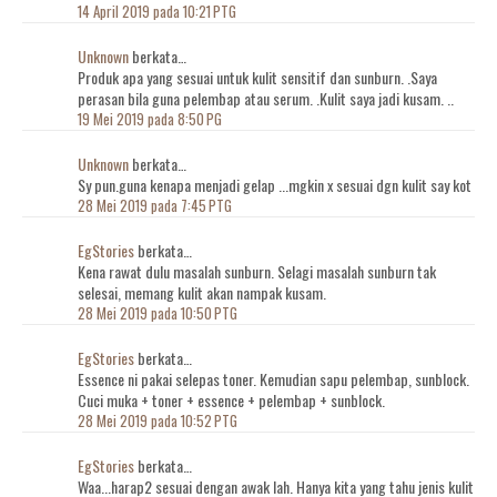
14 April 2019 pada 10:21 PTG
Unknown
berkata…
Produk apa yang sesuai untuk kulit sensitif dan sunburn. .Saya
perasan bila guna pelembap atau serum. .Kulit saya jadi kusam. ..
19 Mei 2019 pada 8:50 PG
Unknown
berkata…
Sy pun.guna kenapa menjadi gelap ...mgkin x sesuai dgn kulit say kot
28 Mei 2019 pada 7:45 PTG
EgStories
berkata…
Kena rawat dulu masalah sunburn. Selagi masalah sunburn tak
selesai, memang kulit akan nampak kusam.
28 Mei 2019 pada 10:50 PTG
EgStories
berkata…
Essence ni pakai selepas toner. Kemudian sapu pelembap, sunblock.
Cuci muka + toner + essence + pelembap + sunblock.
28 Mei 2019 pada 10:52 PTG
EgStories
berkata…
Waa...harap2 sesuai dengan awak lah. Hanya kita yang tahu jenis kulit