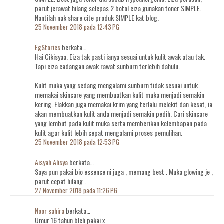
parut jerawat hilang selepas 2 botol eiza gunakan toner SIMPLE.
Nantilah nak share cite produk SIMPLE kat blog.
25 November 2018 pada 12:43 PG
EgStories
berkata…
Hai Cikisyaa. Eiza tak pasti ianya sesuai untuk kulit awak atau tak.
Tapi eiza cadangan awak rawat sunburn terlebih dahulu.
Kulit muka yang sedang mengalami sunburn tidak sesuai untuk
memakai skincare yang membuatkan kulit muka menjadi semakin
kering. Elakkan juga memakai krim yang terlalu melekit dan kesat, ia
akan membuatkan kulit anda menjadi semakin pedih. Cari skincare
yang lembut pada kulit muka serta memberikan kelembapan pada
kulit agar kulit lebih cepat mengalami proses pemulihan.
25 November 2018 pada 12:53 PG
Aisyah Alisya
berkata…
Saya pun pakai bio essence ni juga , memang best . Muka glowing je ,
parut cepat hilang .
27 November 2018 pada 11:26 PG
Noor sahira
berkata…
Umur 16 tahun bleh pakai x