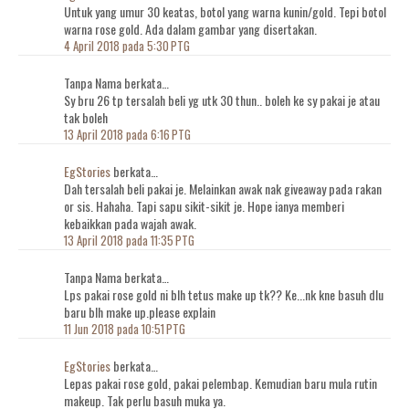
Untuk yang umur 30 keatas, botol yang warna kunin/gold. Tepi botol
warna rose gold. Ada dalam gambar yang disertakan.
4 April 2018 pada 5:30 PTG
Tanpa Nama berkata…
Sy bru 26 tp tersalah beli yg utk 30 thun.. boleh ke sy pakai je atau
tak boleh
13 April 2018 pada 6:16 PTG
EgStories
berkata…
Dah tersalah beli pakai je. Melainkan awak nak giveaway pada rakan
or sis. Hahaha. Tapi sapu sikit-sikit je. Hope ianya memberi
kebaikkan pada wajah awak.
13 April 2018 pada 11:35 PTG
Tanpa Nama berkata…
Lps pakai rose gold ni blh tetus make up tk?? Ke...nk kne basuh dlu
baru blh make up.please explain
11 Jun 2018 pada 10:51 PTG
EgStories
berkata…
Lepas pakai rose gold, pakai pelembap. Kemudian baru mula rutin
makeup. Tak perlu basuh muka ya.