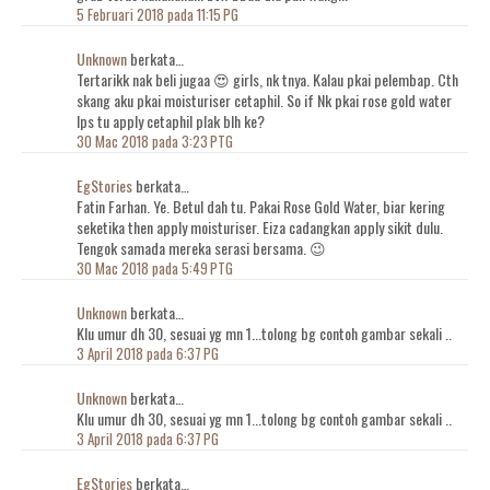
5 Februari 2018 pada 11:15 PG
Unknown
berkata…
Tertarikk nak beli jugaa 😍 girls, nk tnya. Kalau pkai pelembap. Cth
skang aku pkai moisturiser cetaphil. So if Nk pkai rose gold water
lps tu apply cetaphil plak blh ke?
30 Mac 2018 pada 3:23 PTG
EgStories
berkata…
Fatin Farhan. Ye. Betul dah tu. Pakai Rose Gold Water, biar kering
seketika then apply moisturiser. Eiza cadangkan apply sikit dulu.
Tengok samada mereka serasi bersama. 😉
30 Mac 2018 pada 5:49 PTG
Unknown
berkata…
Klu umur dh 30, sesuai yg mn 1...tolong bg contoh gambar sekali ..
3 April 2018 pada 6:37 PG
Unknown
berkata…
Klu umur dh 30, sesuai yg mn 1...tolong bg contoh gambar sekali ..
3 April 2018 pada 6:37 PG
EgStories
berkata…