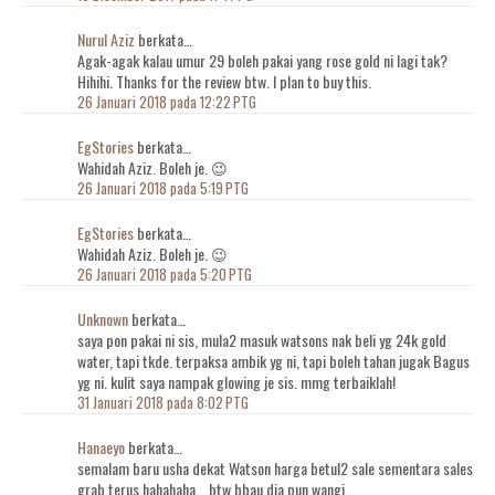
Nurul Aziz
berkata…
Agak-agak kalau umur 29 boleh pakai yang rose gold ni lagi tak?
Hihihi. Thanks for the review btw. I plan to buy this.
26 Januari 2018 pada 12:22 PTG
EgStories
berkata…
Wahidah Aziz. Boleh je. 😉
26 Januari 2018 pada 5:19 PTG
EgStories
berkata…
Wahidah Aziz. Boleh je. 😉
26 Januari 2018 pada 5:20 PTG
Unknown
berkata…
saya pon pakai ni sis, mula2 masuk watsons nak beli yg 24k gold
water, tapi tkde. terpaksa ambik yg ni, tapi boleh tahan jugak Bagus
yg ni. kulit saya nampak glowing je sis. mmg terbaiklah!
31 Januari 2018 pada 8:02 PTG
Hanaeyo
berkata…
semalam baru usha dekat Watson harga betul2 sale sementara sales
grab terus hahahaha... btw bbau dia pun wangi..