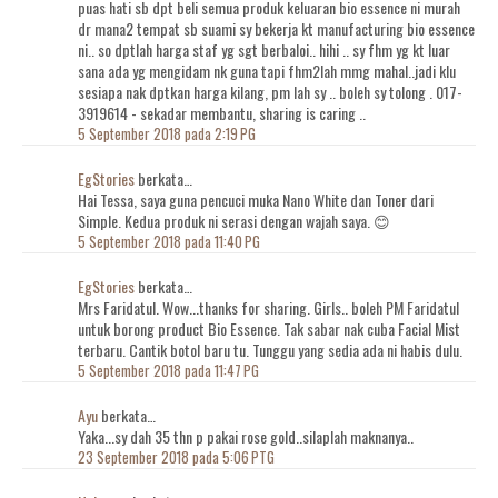
puas hati sb dpt beli semua produk keluaran bio essence ni murah
dr mana2 tempat sb suami sy bekerja kt manufacturing bio essence
ni.. so dptlah harga staf yg sgt berbaloi.. hihi .. sy fhm yg kt luar
sana ada yg mengidam nk guna tapi fhm2lah mmg mahal..jadi klu
sesiapa nak dptkan harga kilang, pm lah sy .. boleh sy tolong . 017-
3919614 - sekadar membantu, sharing is caring ..
5 September 2018 pada 2:19 PG
EgStories
berkata…
Hai Tessa, saya guna pencuci muka Nano White dan Toner dari
Simple. Kedua produk ni serasi dengan wajah saya. 😊
5 September 2018 pada 11:40 PG
EgStories
berkata…
Mrs Faridatul. Wow...thanks for sharing. Girls.. boleh PM Faridatul
untuk borong product Bio Essence. Tak sabar nak cuba Facial Mist
terbaru. Cantik botol baru tu. Tunggu yang sedia ada ni habis dulu.
5 September 2018 pada 11:47 PG
Ayu
berkata…
Yaka...sy dah 35 thn p pakai rose gold..silaplah maknanya..
23 September 2018 pada 5:06 PTG