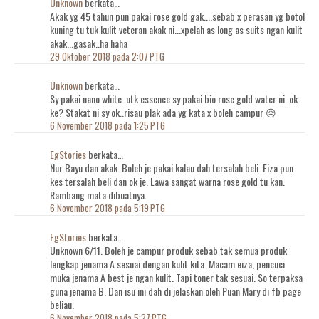
Unknown
berkata…
Akak yg 45 tahun pun pakai rose gold gak....sebab x perasan yg botol
kuning tu tuk kulit veteran akak ni...xpelah as long as suits ngan kulit
akak...gasak..ha haha
29 Oktober 2018 pada 2:07 PTG
Unknown
berkata…
Sy pakai nano white..utk essence sy pakai bio rose gold water ni..ok
ke? Stakat ni sy ok..risau plak ada yg kata x boleh campur 😥
6 November 2018 pada 1:25 PTG
EgStories
berkata…
Nur Bayu dan akak. Boleh je pakai kalau dah tersalah beli. Eiza pun
kes tersalah beli dan ok je. Lawa sangat warna rose gold tu kan.
Rambang mata dibuatnya.
6 November 2018 pada 5:19 PTG
EgStories
berkata…
Unknown 6/11. Boleh je campur produk sebab tak semua produk
lengkap jenama A sesuai dengan kulit kita. Macam eiza, pencuci
muka jenama A best je ngan kulit. Tapi toner tak sesuai. So terpaksa
guna jenama B. Dan isu ini dah di jelaskan oleh Puan Mary di fb page
beliau.
6 November 2018 pada 5:27 PTG