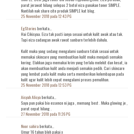
parut jerawat hilang selepas 2 botol eiza gunakan toner SIMPLE.
Nantilah nak share cite produk SIMPLE kat blog.
25 November 2018 pada 12:43 PG
EgStories
berkata…
Hai Cikisyaa. Eiza tak pasti ianya sesuai untuk kulit awak atau tak.
Tapi eiza cadangan awak rawat sunburn terlebih dahulu.
Kulit muka yang sedang mengalami sunburn tidak sesuai untuk
memakai skincare yang membuatkan kulit muka menjadi semakin
kering. Elakkan juga memakai krim yang terlalu melekit dan kesat, ia
akan membuatkan kulit anda menjadi semakin pedih. Cari skincare
yang lembut pada kulit muka serta memberikan kelembapan pada
kulit agar kulit lebih cepat mengalami proses pemulihan.
25 November 2018 pada 12:53 PG
Aisyah Alisya
berkata…
Saya pun pakai bio essence ni juga , memang best . Muka glowing je ,
parut cepat hilang .
27 November 2018 pada 11:26 PG
Noor sahira
berkata…
Umur 16 tahun bleh pakai x