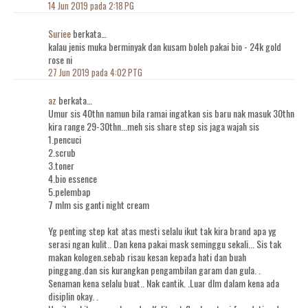
14 Jun 2019 pada 2:18 PG
Suriee
berkata…
kalau jenis muka berminyak dan kusam boleh pakai bio - 24k gold
rose ni
27 Jun 2019 pada 4:02 PTG
az
berkata…
Umur sis 40thn namun bila ramai ingatkan sis baru nak masuk 30thn
kira range 29-30thn...meh sis share step sis jaga wajah sis
1.pencuci
2.scrub
3.toner
4.bio essence
5.pelembap
7 mlm sis ganti night cream
Yg penting step kat atas mesti selalu ikut tak kira brand apa yg
serasi ngan kulit.. Dan kena pakai mask seminggu sekali... Sis tak
makan kologen.sebab risau kesan kepada hati dan buah
pinggang.dan sis kurangkan pengambilan garam dan gula. .
Senaman kena selalu buat.. Nak cantik. .Luar dlm dalam kena ada
disiplin okay. .