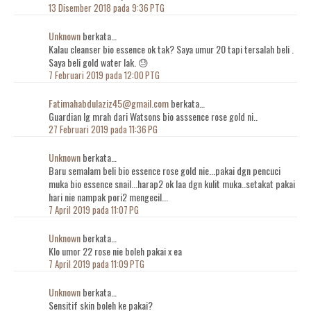
13 Disember 2018 pada 9:36 PTG
Unknown
berkata…
Kalau cleanser bio essence ok tak? Saya umur 20 tapi tersalah beli .
Saya beli gold water lak. 😓
7 Februari 2019 pada 12:00 PTG
Fatimahabdulaziz45@gmail.com
berkata…
Guardian lg mrah dari Watsons bio asssence rose gold ni..
27 Februari 2019 pada 11:36 PG
Unknown
berkata…
Baru semalam beli bio essence rose gold nie...pakai dgn pencuci
muka bio essence snail...harap2 ok laa dgn kulit muka..setakat pakai
hari nie nampak pori2 mengecil...
7 April 2019 pada 11:07 PG
Unknown
berkata…
Klo umor 22 rose nie boleh pakai x ea
7 April 2019 pada 11:09 PTG
Unknown
berkata…
Sensitif skin boleh ke pakai?