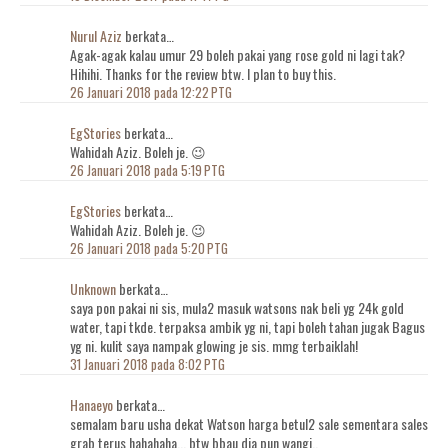
Nurul Aziz
berkata…
Agak-agak kalau umur 29 boleh pakai yang rose gold ni lagi tak?
Hihihi. Thanks for the review btw. I plan to buy this.
26 Januari 2018 pada 12:22 PTG
EgStories
berkata…
Wahidah Aziz. Boleh je. 😉
26 Januari 2018 pada 5:19 PTG
EgStories
berkata…
Wahidah Aziz. Boleh je. 😉
26 Januari 2018 pada 5:20 PTG
Unknown
berkata…
saya pon pakai ni sis, mula2 masuk watsons nak beli yg 24k gold
water, tapi tkde. terpaksa ambik yg ni, tapi boleh tahan jugak Bagus
yg ni. kulit saya nampak glowing je sis. mmg terbaiklah!
31 Januari 2018 pada 8:02 PTG
Hanaeyo
berkata…
semalam baru usha dekat Watson harga betul2 sale sementara sales
grab terus hahahaha... btw bbau dia pun wangi..