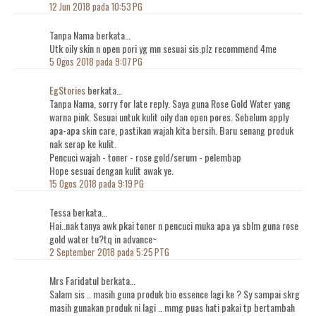
12 Jun 2018 pada 10:53 PG
Tanpa Nama berkata…
Utk oily skin n open pori yg mn sesuai sis.plz recommend 4me
5 Ogos 2018 pada 9:07 PG
EgStories
berkata…
Tanpa Nama, sorry for late reply. Saya guna Rose Gold Water yang
warna pink. Sesuai untuk kulit oily dan open pores. Sebelum apply
apa-apa skin care, pastikan wajah kita bersih. Baru senang produk
nak serap ke kulit.
Pencuci wajah - toner - rose gold/serum - pelembap
Hope sesuai dengan kulit awak ye.
15 Ogos 2018 pada 9:19 PG
Tessa berkata…
Hai..nak tanya awk pkai toner n pencuci muka apa ya sblm guna rose
gold water tu?tq in advance~
2 September 2018 pada 5:25 PTG
Mrs Faridatul berkata…
Salam sis .. masih guna produk bio essence lagi ke ? Sy sampai skrg
masih gunakan produk ni lagi .. mmg puas hati pakai tp bertambah