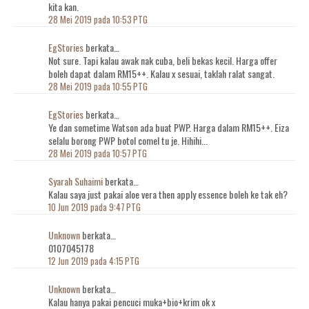
kita kan.
28 Mei 2019 pada 10:53 PTG
EgStories
berkata…
Not sure. Tapi kalau awak nak cuba, beli bekas kecil. Harga offer
boleh dapat dalam RM15++. Kalau x sesuai, taklah ralat sangat.
28 Mei 2019 pada 10:55 PTG
EgStories
berkata…
Ye dan sometime Watson ada buat PWP. Harga dalam RM15++. Eiza
selalu borong PWP botol comel tu je. Hihihi...
28 Mei 2019 pada 10:57 PTG
Syarah Suhaimi
berkata…
Kalau saya just pakai aloe vera then apply essence boleh ke tak eh?
10 Jun 2019 pada 9:47 PTG
Unknown
berkata…
0107045178
12 Jun 2019 pada 4:15 PTG
Unknown
berkata…
Kalau hanya pakai pencuci muka+bio+krim ok x