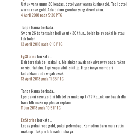
Untuk yang umur 30 keatas, botol yang warna kunin/gold. Tepi botol
warna rose gold. Ada dalam gambar yang disertakan.
4 April 2018 pada 5:30 PTG
Tanpa Nama berkata…
Sy bru 26 tp tersalah beli yg utk 30 thun.. boleh ke sy pakai je atau
tak boleh
13 April 2018 pada 6:16 PTG
EgStories
berkata…
Dah tersalah beli pakai je. Melainkan awak nak giveaway pada rakan
or sis. Hahaha. Tapi sapu sikit-sikit je. Hope ianya memberi
kebaikkan pada wajah awak.
13 April 2018 pada 11:35 PTG
Tanpa Nama berkata…
Lps pakai rose gold ni blh tetus make up tk?? Ke...nk kne basuh dlu
baru blh make up.please explain
11 Jun 2018 pada 10:51 PTG
EgStories
berkata…
Lepas pakai rose gold, pakai pelembap. Kemudian baru mula rutin
makeup. Tak perlu basuh muka ya.