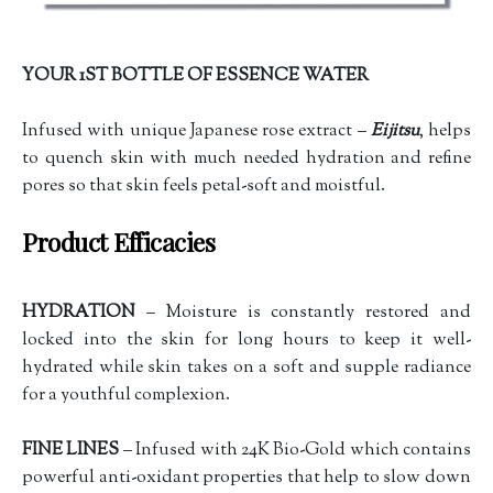
YOUR 1ST BOTTLE OF ESSENCE WATER
Infused with unique Japanese rose extract –
Eijitsu
, helps
to quench skin with much needed hydration and refine
pores so that skin feels petal-soft and moistful.
Product Efficacies
HYDRATION
– Moisture is constantly restored and
locked into the skin for long hours to keep it well-
hydrated while skin takes on a soft and supple radiance
for a youthful complexion.
FINE LINES
– Infused with 24K Bio-Gold which contains
powerful anti-oxidant properties that help to slow down