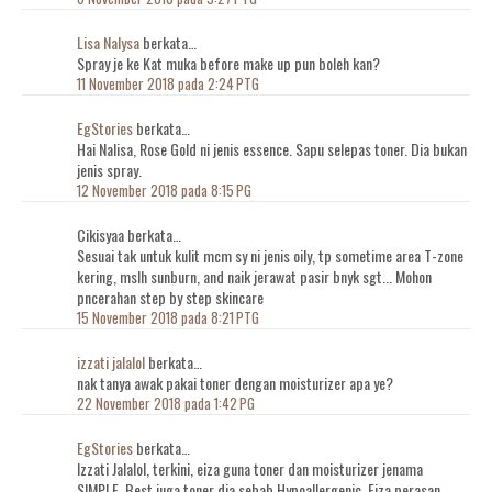
Lisa Nalysa
berkata…
Spray je ke Kat muka before make up pun boleh kan?
11 November 2018 pada 2:24 PTG
EgStories
berkata…
Hai Nalisa, Rose Gold ni jenis essence. Sapu selepas toner. Dia bukan
jenis spray.
12 November 2018 pada 8:15 PG
Cikisyaa berkata…
Sesuai tak untuk kulit mcm sy ni jenis oily, tp sometime area T-zone
kering, mslh sunburn, and naik jerawat pasir bnyk sgt... Mohon
pncerahan step by step skincare
15 November 2018 pada 8:21 PTG
izzati jalalol
berkata…
nak tanya awak pakai toner dengan moisturizer apa ye?
22 November 2018 pada 1:42 PG
EgStories
berkata…
Izzati Jalalol, terkini, eiza guna toner dan moisturizer jenama
SIMPLE. Best juga toner dia sebab Hypoallergenic. Eiza perasan,