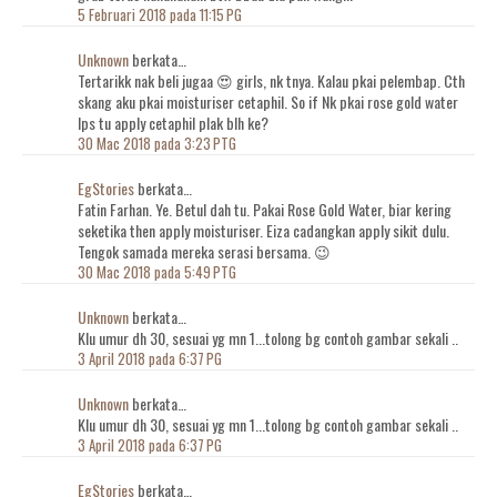
5 Februari 2018 pada 11:15 PG
Unknown
berkata…
Tertarikk nak beli jugaa 😍 girls, nk tnya. Kalau pkai pelembap. Cth
skang aku pkai moisturiser cetaphil. So if Nk pkai rose gold water
lps tu apply cetaphil plak blh ke?
30 Mac 2018 pada 3:23 PTG
EgStories
berkata…
Fatin Farhan. Ye. Betul dah tu. Pakai Rose Gold Water, biar kering
seketika then apply moisturiser. Eiza cadangkan apply sikit dulu.
Tengok samada mereka serasi bersama. 😉
30 Mac 2018 pada 5:49 PTG
Unknown
berkata…
Klu umur dh 30, sesuai yg mn 1...tolong bg contoh gambar sekali ..
3 April 2018 pada 6:37 PG
Unknown
berkata…
Klu umur dh 30, sesuai yg mn 1...tolong bg contoh gambar sekali ..
3 April 2018 pada 6:37 PG
EgStories
berkata…