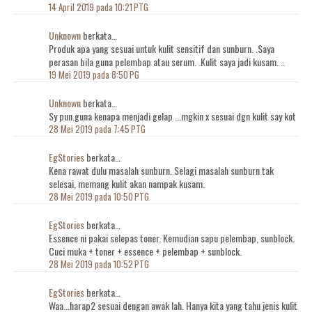
14 April 2019 pada 10:21 PTG
Unknown
berkata…
Produk apa yang sesuai untuk kulit sensitif dan sunburn. .Saya
perasan bila guna pelembap atau serum. .Kulit saya jadi kusam. ..
19 Mei 2019 pada 8:50 PG
Unknown
berkata…
Sy pun.guna kenapa menjadi gelap ...mgkin x sesuai dgn kulit say kot
28 Mei 2019 pada 7:45 PTG
EgStories
berkata…
Kena rawat dulu masalah sunburn. Selagi masalah sunburn tak
selesai, memang kulit akan nampak kusam.
28 Mei 2019 pada 10:50 PTG
EgStories
berkata…
Essence ni pakai selepas toner. Kemudian sapu pelembap, sunblock.
Cuci muka + toner + essence + pelembap + sunblock.
28 Mei 2019 pada 10:52 PTG
EgStories
berkata…
Waa...harap2 sesuai dengan awak lah. Hanya kita yang tahu jenis kulit