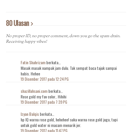
80 Ulasan
No proper ID, no proper comment, down you go the spam drain.
Receiving happy vibes!
Fatin Shahrizam
berkata…
Masuk masuk nampak jam dulu. Tak sempat baca tajuk sampai
habis. Hehee
19 Disember 2017 pada 12:24 PG
shazillahsani.com
berkata…
Rose gold my fav color.. Hihihi
19 Disember 2017 pada 7:39 PG
Izyan Balqis
berkata…
hp IQ warna rose gold, hehehee! suka warna rose gold juga, tapi
untuk gold water ni macam menarik jer.
19 Disember 2017 pada 11:47 PG