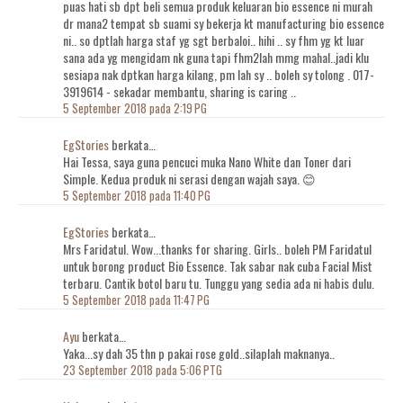
puas hati sb dpt beli semua produk keluaran bio essence ni murah
dr mana2 tempat sb suami sy bekerja kt manufacturing bio essence
ni.. so dptlah harga staf yg sgt berbaloi.. hihi .. sy fhm yg kt luar
sana ada yg mengidam nk guna tapi fhm2lah mmg mahal..jadi klu
sesiapa nak dptkan harga kilang, pm lah sy .. boleh sy tolong . 017-
3919614 - sekadar membantu, sharing is caring ..
5 September 2018 pada 2:19 PG
EgStories
berkata…
Hai Tessa, saya guna pencuci muka Nano White dan Toner dari
Simple. Kedua produk ni serasi dengan wajah saya. 😊
5 September 2018 pada 11:40 PG
EgStories
berkata…
Mrs Faridatul. Wow...thanks for sharing. Girls.. boleh PM Faridatul
untuk borong product Bio Essence. Tak sabar nak cuba Facial Mist
terbaru. Cantik botol baru tu. Tunggu yang sedia ada ni habis dulu.
5 September 2018 pada 11:47 PG
Ayu
berkata…
Yaka...sy dah 35 thn p pakai rose gold..silaplah maknanya..
23 September 2018 pada 5:06 PTG