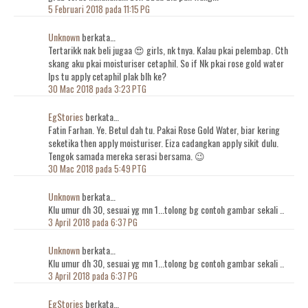
5 Februari 2018 pada 11:15 PG
Unknown
berkata…
Tertarikk nak beli jugaa 😍 girls, nk tnya. Kalau pkai pelembap. Cth
skang aku pkai moisturiser cetaphil. So if Nk pkai rose gold water
lps tu apply cetaphil plak blh ke?
30 Mac 2018 pada 3:23 PTG
EgStories
berkata…
Fatin Farhan. Ye. Betul dah tu. Pakai Rose Gold Water, biar kering
seketika then apply moisturiser. Eiza cadangkan apply sikit dulu.
Tengok samada mereka serasi bersama. 😉
30 Mac 2018 pada 5:49 PTG
Unknown
berkata…
Klu umur dh 30, sesuai yg mn 1...tolong bg contoh gambar sekali ..
3 April 2018 pada 6:37 PG
Unknown
berkata…
Klu umur dh 30, sesuai yg mn 1...tolong bg contoh gambar sekali ..
3 April 2018 pada 6:37 PG
EgStories
berkata…