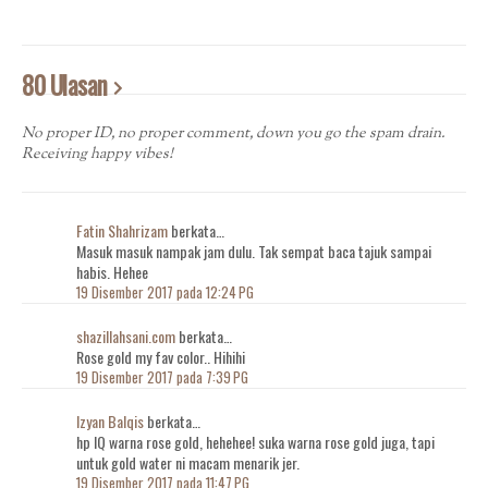
80 Ulasan
No proper ID, no proper comment, down you go the spam drain.
Receiving happy vibes!
Fatin Shahrizam
berkata…
Masuk masuk nampak jam dulu. Tak sempat baca tajuk sampai
habis. Hehee
19 Disember 2017 pada 12:24 PG
shazillahsani.com
berkata…
Rose gold my fav color.. Hihihi
19 Disember 2017 pada 7:39 PG
Izyan Balqis
berkata…
hp IQ warna rose gold, hehehee! suka warna rose gold juga, tapi
untuk gold water ni macam menarik jer.
19 Disember 2017 pada 11:47 PG