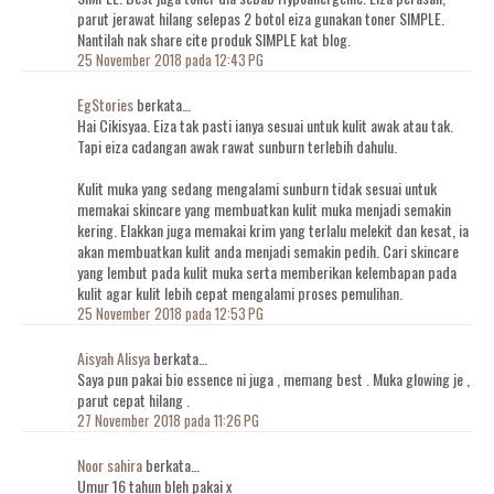
parut jerawat hilang selepas 2 botol eiza gunakan toner SIMPLE.
Nantilah nak share cite produk SIMPLE kat blog.
25 November 2018 pada 12:43 PG
EgStories
berkata…
Hai Cikisyaa. Eiza tak pasti ianya sesuai untuk kulit awak atau tak.
Tapi eiza cadangan awak rawat sunburn terlebih dahulu.
Kulit muka yang sedang mengalami sunburn tidak sesuai untuk
memakai skincare yang membuatkan kulit muka menjadi semakin
kering. Elakkan juga memakai krim yang terlalu melekit dan kesat, ia
akan membuatkan kulit anda menjadi semakin pedih. Cari skincare
yang lembut pada kulit muka serta memberikan kelembapan pada
kulit agar kulit lebih cepat mengalami proses pemulihan.
25 November 2018 pada 12:53 PG
Aisyah Alisya
berkata…
Saya pun pakai bio essence ni juga , memang best . Muka glowing je ,
parut cepat hilang .
27 November 2018 pada 11:26 PG
Noor sahira
berkata…
Umur 16 tahun bleh pakai x