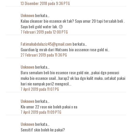
13 Disember 2018 pada 9:36 PTG
Unknown
berkata…
Kalau cleanser bio essence ok tak? Saya umur 20 tapi tersalah beli .
Saya beli gold water lak. 😓
7 Februari 2019 pada 12:00 PTG
Fatimahabdulaziz45@gmail.com
berkata…
Guardian lg mrah dari Watsons bio asssence rose gold ni..
27 Februari 2019 pada 11:36 PG
Unknown
berkata…
Baru semalam beli bio essence rose gold nie...pakai dgn pencuci
muka bio essence snail...harap2 ok laa dgn kulit muka..setakat pakai
hari nie nampak pori2 mengecil...
7 April 2019 pada 11:07 PG
Unknown
berkata…
Klo umor 22 rose nie boleh pakai x ea
7 April 2019 pada 11:09 PTG
Unknown
berkata…
Sensitif skin boleh ke pakai?