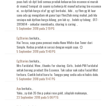
puas hati sb dpt beli semua produk keluaran bio essence ni murah
dr mana2 tempat sb suami sy bekerja kt manufacturing bio essence
ni.. so dptlah harga staf yg sgt berbaloi.. hihi .. sy fhm yg kt luar
sana ada yg mengidam nk guna tapi fhm2lah mmg mahal..jadi klu
sesiapa nak dptkan harga kilang, pm lah sy .. boleh sy tolong . 017-
3919614 - sekadar membantu, sharing is caring ..
5 September 2018 pada 2:19 PG
EgStories
berkata…
Hai Tessa, saya guna pencuci muka Nano White dan Toner dari
Simple. Kedua produk ni serasi dengan wajah saya. 😊
5 September 2018 pada 11:40 PG
EgStories
berkata…
Mrs Faridatul. Wow...thanks for sharing. Girls.. boleh PM Faridatul
untuk borong product Bio Essence. Tak sabar nak cuba Facial Mist
terbaru. Cantik botol baru tu. Tunggu yang sedia ada ni habis dulu.
5 September 2018 pada 11:47 PG
Ayu
berkata…
Yaka...sy dah 35 thn p pakai rose gold..silaplah maknanya..
23 September 2018 pada 5:06 PTG