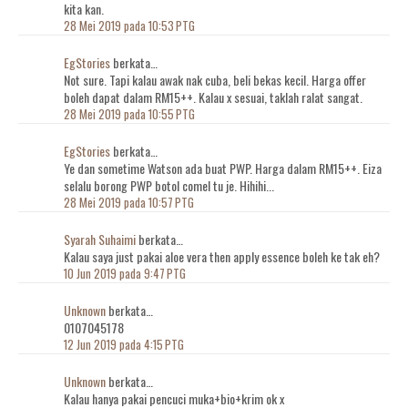
kita kan.
28 Mei 2019 pada 10:53 PTG
EgStories
berkata…
Not sure. Tapi kalau awak nak cuba, beli bekas kecil. Harga offer
boleh dapat dalam RM15++. Kalau x sesuai, taklah ralat sangat.
28 Mei 2019 pada 10:55 PTG
EgStories
berkata…
Ye dan sometime Watson ada buat PWP. Harga dalam RM15++. Eiza
selalu borong PWP botol comel tu je. Hihihi...
28 Mei 2019 pada 10:57 PTG
Syarah Suhaimi
berkata…
Kalau saya just pakai aloe vera then apply essence boleh ke tak eh?
10 Jun 2019 pada 9:47 PTG
Unknown
berkata…
0107045178
12 Jun 2019 pada 4:15 PTG
Unknown
berkata…
Kalau hanya pakai pencuci muka+bio+krim ok x