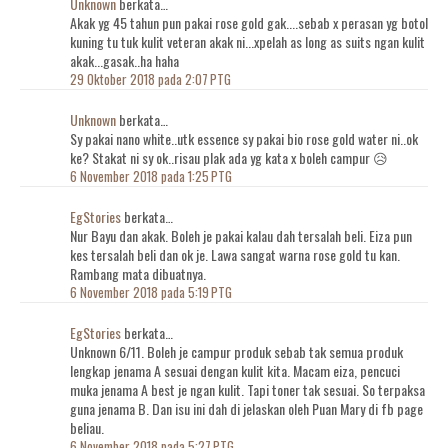
Unknown
berkata…
Akak yg 45 tahun pun pakai rose gold gak....sebab x perasan yg botol
kuning tu tuk kulit veteran akak ni...xpelah as long as suits ngan kulit
akak...gasak..ha haha
29 Oktober 2018 pada 2:07 PTG
Unknown
berkata…
Sy pakai nano white..utk essence sy pakai bio rose gold water ni..ok
ke? Stakat ni sy ok..risau plak ada yg kata x boleh campur 😥
6 November 2018 pada 1:25 PTG
EgStories
berkata…
Nur Bayu dan akak. Boleh je pakai kalau dah tersalah beli. Eiza pun
kes tersalah beli dan ok je. Lawa sangat warna rose gold tu kan.
Rambang mata dibuatnya.
6 November 2018 pada 5:19 PTG
EgStories
berkata…
Unknown 6/11. Boleh je campur produk sebab tak semua produk
lengkap jenama A sesuai dengan kulit kita. Macam eiza, pencuci
muka jenama A best je ngan kulit. Tapi toner tak sesuai. So terpaksa
guna jenama B. Dan isu ini dah di jelaskan oleh Puan Mary di fb page
beliau.
6 November 2018 pada 5:27 PTG