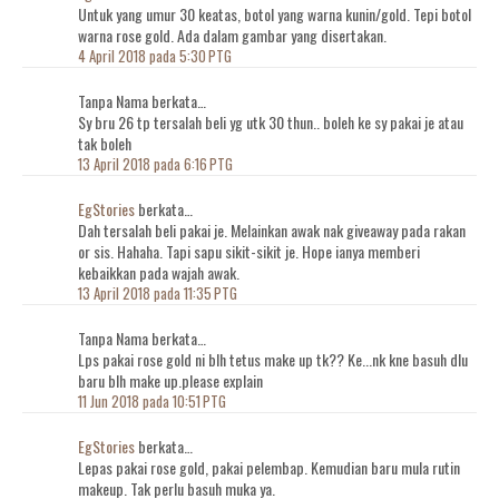
Untuk yang umur 30 keatas, botol yang warna kunin/gold. Tepi botol
warna rose gold. Ada dalam gambar yang disertakan.
4 April 2018 pada 5:30 PTG
Tanpa Nama berkata…
Sy bru 26 tp tersalah beli yg utk 30 thun.. boleh ke sy pakai je atau
tak boleh
13 April 2018 pada 6:16 PTG
EgStories
berkata…
Dah tersalah beli pakai je. Melainkan awak nak giveaway pada rakan
or sis. Hahaha. Tapi sapu sikit-sikit je. Hope ianya memberi
kebaikkan pada wajah awak.
13 April 2018 pada 11:35 PTG
Tanpa Nama berkata…
Lps pakai rose gold ni blh tetus make up tk?? Ke...nk kne basuh dlu
baru blh make up.please explain
11 Jun 2018 pada 10:51 PTG
EgStories
berkata…
Lepas pakai rose gold, pakai pelembap. Kemudian baru mula rutin
makeup. Tak perlu basuh muka ya.