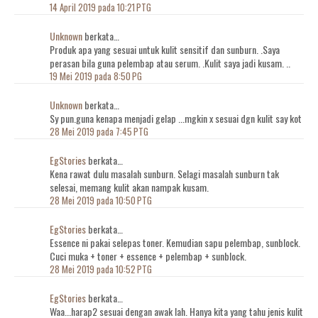
14 April 2019 pada 10:21 PTG
Unknown
berkata…
Produk apa yang sesuai untuk kulit sensitif dan sunburn. .Saya
perasan bila guna pelembap atau serum. .Kulit saya jadi kusam. ..
19 Mei 2019 pada 8:50 PG
Unknown
berkata…
Sy pun.guna kenapa menjadi gelap ...mgkin x sesuai dgn kulit say kot
28 Mei 2019 pada 7:45 PTG
EgStories
berkata…
Kena rawat dulu masalah sunburn. Selagi masalah sunburn tak
selesai, memang kulit akan nampak kusam.
28 Mei 2019 pada 10:50 PTG
EgStories
berkata…
Essence ni pakai selepas toner. Kemudian sapu pelembap, sunblock.
Cuci muka + toner + essence + pelembap + sunblock.
28 Mei 2019 pada 10:52 PTG
EgStories
berkata…
Waa...harap2 sesuai dengan awak lah. Hanya kita yang tahu jenis kulit