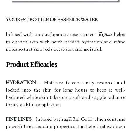
YOUR 1ST BOTTLE OF ESSENCE WATER
Infused with unique Japanese rose extract –
Eijitsu
, helps
to quench skin with much needed hydration and refine
pores so that skin feels petal-soft and moistful.
Product Efficacies
HYDRATION
– Moisture is constantly restored and
locked into the skin for long hours to keep it well-
hydrated while skin takes on a soft and supple radiance
for a youthful complexion.
FINE LINES
– Infused with 24K Bio-Gold which contains
powerful anti-oxidant properties that help to slow down