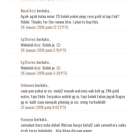
Nurul Aziz
berkata…
Agak-agak kalau umur 29 boleh pakai yang rose gold ni lagi tak?
Hihihi. Thanks for the review btw. I plan to buy this.
26 Januari 2018 pada 12:22 PTG
EgStories
berkata…
Wahidah Aziz. Boleh je. 😉
26 Januari 2018 pada 5:19 PTG
EgStories
berkata…
Wahidah Aziz. Boleh je. 😉
26 Januari 2018 pada 5:20 PTG
Unknown
berkata…
saya pon pakai ni sis, mula2 masuk watsons nak beli yg 24k gold
water, tapi tkde. terpaksa ambik yg ni, tapi boleh tahan jugak Bagus
yg ni. kulit saya nampak glowing je sis. mmg terbaiklah!
31 Januari 2018 pada 8:02 PTG
Hanaeyo
berkata…
semalam baru usha dekat Watson harga betul2 sale sementara sales
grab terus hahahaha... btw bbau dia pun wangi..