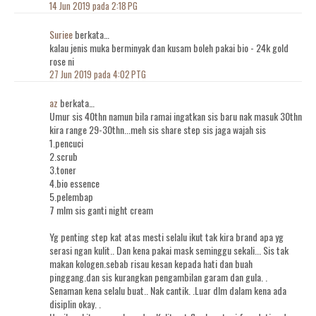
14 Jun 2019 pada 2:18 PG
Suriee
berkata…
kalau jenis muka berminyak dan kusam boleh pakai bio - 24k gold
rose ni
27 Jun 2019 pada 4:02 PTG
az
berkata…
Umur sis 40thn namun bila ramai ingatkan sis baru nak masuk 30thn
kira range 29-30thn...meh sis share step sis jaga wajah sis
1.pencuci
2.scrub
3.toner
4.bio essence
5.pelembap
7 mlm sis ganti night cream
Yg penting step kat atas mesti selalu ikut tak kira brand apa yg
serasi ngan kulit.. Dan kena pakai mask seminggu sekali... Sis tak
makan kologen.sebab risau kesan kepada hati dan buah
pinggang.dan sis kurangkan pengambilan garam dan gula. .
Senaman kena selalu buat.. Nak cantik. .Luar dlm dalam kena ada
disiplin okay. .