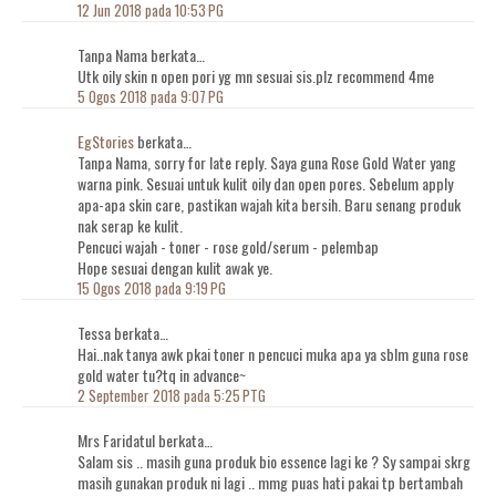
12 Jun 2018 pada 10:53 PG
Tanpa Nama berkata…
Utk oily skin n open pori yg mn sesuai sis.plz recommend 4me
5 Ogos 2018 pada 9:07 PG
EgStories
berkata…
Tanpa Nama, sorry for late reply. Saya guna Rose Gold Water yang
warna pink. Sesuai untuk kulit oily dan open pores. Sebelum apply
apa-apa skin care, pastikan wajah kita bersih. Baru senang produk
nak serap ke kulit.
Pencuci wajah - toner - rose gold/serum - pelembap
Hope sesuai dengan kulit awak ye.
15 Ogos 2018 pada 9:19 PG
Tessa berkata…
Hai..nak tanya awk pkai toner n pencuci muka apa ya sblm guna rose
gold water tu?tq in advance~
2 September 2018 pada 5:25 PTG
Mrs Faridatul berkata…
Salam sis .. masih guna produk bio essence lagi ke ? Sy sampai skrg
masih gunakan produk ni lagi .. mmg puas hati pakai tp bertambah