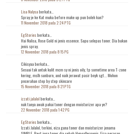
Lisa Nalysa
berkata…
Spray je ke Kat muka before make up pun boleh kan?
11 November 2018 pada 2:24 PTG
EgStories
berkata…
Hai Nalisa, Rose Gold ni jenis essence. Sapu selepas toner. Dia bukan
jenis spray.
12 November 2018 pada 8:15 PG
Cikisyaa berkata…
Sesuai tak untuk kulit mcm sy ni jenis oily, tp sometime area T-zone
kering, mslh sunburn, and naik jerawat pasir bnyk sgt... Mohon
pncerahan step by step skincare
15 November 2018 pada 8:21 PTG
izzati jalalol
berkata…
nak tanya awak pakai toner dengan moisturizer apa ye?
22 November 2018 pada 1:42 PG
EgStories
berkata…
Izzati Jalalol, terkini, eiza guna toner dan moisturizer jenama
SIMPLE. Best juga toner dia sebab Hypoallergenic. Eiza perasan,