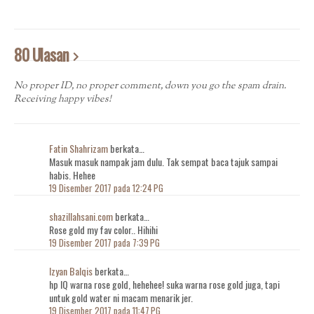
80 Ulasan
No proper ID, no proper comment, down you go the spam drain.
Receiving happy vibes!
Fatin Shahrizam
berkata…
Masuk masuk nampak jam dulu. Tak sempat baca tajuk sampai
habis. Hehee
19 Disember 2017 pada 12:24 PG
shazillahsani.com
berkata…
Rose gold my fav color.. Hihihi
19 Disember 2017 pada 7:39 PG
Izyan Balqis
berkata…
hp IQ warna rose gold, hehehee! suka warna rose gold juga, tapi
untuk gold water ni macam menarik jer.
19 Disember 2017 pada 11:47 PG