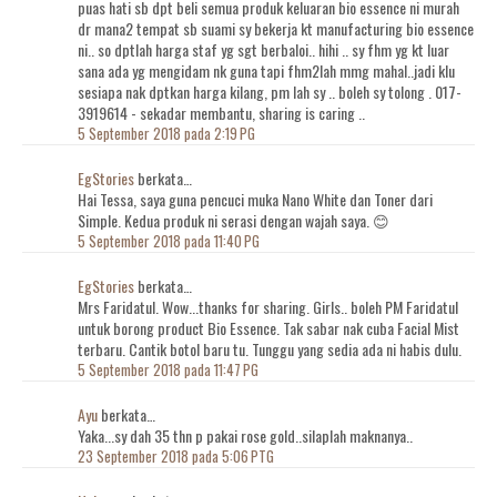
puas hati sb dpt beli semua produk keluaran bio essence ni murah
dr mana2 tempat sb suami sy bekerja kt manufacturing bio essence
ni.. so dptlah harga staf yg sgt berbaloi.. hihi .. sy fhm yg kt luar
sana ada yg mengidam nk guna tapi fhm2lah mmg mahal..jadi klu
sesiapa nak dptkan harga kilang, pm lah sy .. boleh sy tolong . 017-
3919614 - sekadar membantu, sharing is caring ..
5 September 2018 pada 2:19 PG
EgStories
berkata…
Hai Tessa, saya guna pencuci muka Nano White dan Toner dari
Simple. Kedua produk ni serasi dengan wajah saya. 😊
5 September 2018 pada 11:40 PG
EgStories
berkata…
Mrs Faridatul. Wow...thanks for sharing. Girls.. boleh PM Faridatul
untuk borong product Bio Essence. Tak sabar nak cuba Facial Mist
terbaru. Cantik botol baru tu. Tunggu yang sedia ada ni habis dulu.
5 September 2018 pada 11:47 PG
Ayu
berkata…
Yaka...sy dah 35 thn p pakai rose gold..silaplah maknanya..
23 September 2018 pada 5:06 PTG