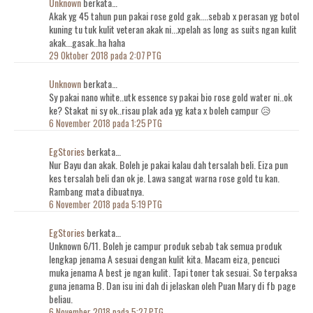
Unknown
berkata…
Akak yg 45 tahun pun pakai rose gold gak....sebab x perasan yg botol
kuning tu tuk kulit veteran akak ni...xpelah as long as suits ngan kulit
akak...gasak..ha haha
29 Oktober 2018 pada 2:07 PTG
Unknown
berkata…
Sy pakai nano white..utk essence sy pakai bio rose gold water ni..ok
ke? Stakat ni sy ok..risau plak ada yg kata x boleh campur 😥
6 November 2018 pada 1:25 PTG
EgStories
berkata…
Nur Bayu dan akak. Boleh je pakai kalau dah tersalah beli. Eiza pun
kes tersalah beli dan ok je. Lawa sangat warna rose gold tu kan.
Rambang mata dibuatnya.
6 November 2018 pada 5:19 PTG
EgStories
berkata…
Unknown 6/11. Boleh je campur produk sebab tak semua produk
lengkap jenama A sesuai dengan kulit kita. Macam eiza, pencuci
muka jenama A best je ngan kulit. Tapi toner tak sesuai. So terpaksa
guna jenama B. Dan isu ini dah di jelaskan oleh Puan Mary di fb page
beliau.
6 November 2018 pada 5:27 PTG