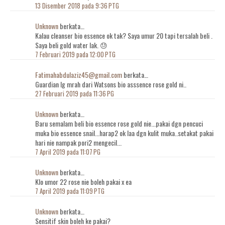
13 Disember 2018 pada 9:36 PTG
Unknown
berkata…
Kalau cleanser bio essence ok tak? Saya umur 20 tapi tersalah beli .
Saya beli gold water lak. 😓
7 Februari 2019 pada 12:00 PTG
Fatimahabdulaziz45@gmail.com
berkata…
Guardian lg mrah dari Watsons bio asssence rose gold ni..
27 Februari 2019 pada 11:36 PG
Unknown
berkata…
Baru semalam beli bio essence rose gold nie...pakai dgn pencuci
muka bio essence snail...harap2 ok laa dgn kulit muka..setakat pakai
hari nie nampak pori2 mengecil...
7 April 2019 pada 11:07 PG
Unknown
berkata…
Klo umor 22 rose nie boleh pakai x ea
7 April 2019 pada 11:09 PTG
Unknown
berkata…
Sensitif skin boleh ke pakai?