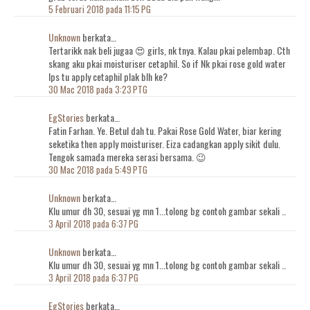
5 Februari 2018 pada 11:15 PG
Unknown
berkata…
Tertarikk nak beli jugaa 😍 girls, nk tnya. Kalau pkai pelembap. Cth
skang aku pkai moisturiser cetaphil. So if Nk pkai rose gold water
lps tu apply cetaphil plak blh ke?
30 Mac 2018 pada 3:23 PTG
EgStories
berkata…
Fatin Farhan. Ye. Betul dah tu. Pakai Rose Gold Water, biar kering
seketika then apply moisturiser. Eiza cadangkan apply sikit dulu.
Tengok samada mereka serasi bersama. 😉
30 Mac 2018 pada 5:49 PTG
Unknown
berkata…
Klu umur dh 30, sesuai yg mn 1...tolong bg contoh gambar sekali ..
3 April 2018 pada 6:37 PG
Unknown
berkata…
Klu umur dh 30, sesuai yg mn 1...tolong bg contoh gambar sekali ..
3 April 2018 pada 6:37 PG
EgStories
berkata…