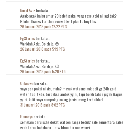
Nurul Aziz
berkata…
Agak-agak kalau umur 29 boleh pakai yang rose gold ni lagi tak?
Hihihi. Thanks for the review btw. I plan to buy this.
26 Januari 2018 pada 12:22 PTG
EgStories
berkata…
Wahidah Aziz. Boleh je. 😉
26 Januari 2018 pada 5:19 PTG
EgStories
berkata…
Wahidah Aziz. Boleh je. 😉
26 Januari 2018 pada 5:20 PTG
Unknown
berkata…
saya pon pakai ni sis, mula2 masuk watsons nak beli yg 24k gold
water, tapi tkde. terpaksa ambik yg ni, tapi boleh tahan jugak Bagus
yg ni. kulit saya nampak glowing je sis. mmg terbaiklah!
31 Januari 2018 pada 8:02 PTG
Hanaeyo
berkata…
semalam baru usha dekat Watson harga betul2 sale sementara sales
grab terus hahahaha... btw bbau dia pun wangi..