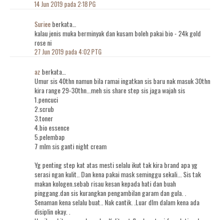
14 Jun 2019 pada 2:18 PG
Suriee
berkata…
kalau jenis muka berminyak dan kusam boleh pakai bio - 24k gold
rose ni
27 Jun 2019 pada 4:02 PTG
az
berkata…
Umur sis 40thn namun bila ramai ingatkan sis baru nak masuk 30thn
kira range 29-30thn...meh sis share step sis jaga wajah sis
1.pencuci
2.scrub
3.toner
4.bio essence
5.pelembap
7 mlm sis ganti night cream
Yg penting step kat atas mesti selalu ikut tak kira brand apa yg
serasi ngan kulit.. Dan kena pakai mask seminggu sekali... Sis tak
makan kologen.sebab risau kesan kepada hati dan buah
pinggang.dan sis kurangkan pengambilan garam dan gula. .
Senaman kena selalu buat.. Nak cantik. .Luar dlm dalam kena ada
disiplin okay. .