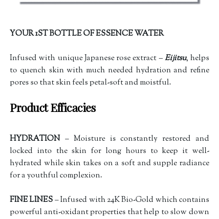
YOUR 1ST BOTTLE OF ESSENCE WATER
Infused with unique Japanese rose extract –
Eijitsu
, helps
to quench skin with much needed hydration and refine
pores so that skin feels petal-soft and moistful.
Product Efficacies
HYDRATION
– Moisture is constantly restored and
locked into the skin for long hours to keep it well-
hydrated while skin takes on a soft and supple radiance
for a youthful complexion.
FINE LINES
– Infused with 24K Bio-Gold which contains
powerful anti-oxidant properties that help to slow down