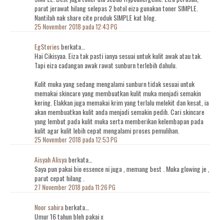
parut jerawat hilang selepas 2 botol eiza gunakan toner SIMPLE.
Nantilah nak share cite produk SIMPLE kat blog.
25 November 2018 pada 12:43 PG
EgStories
berkata…
Hai Cikisyaa. Eiza tak pasti ianya sesuai untuk kulit awak atau tak.
Tapi eiza cadangan awak rawat sunburn terlebih dahulu.
Kulit muka yang sedang mengalami sunburn tidak sesuai untuk
memakai skincare yang membuatkan kulit muka menjadi semakin
kering. Elakkan juga memakai krim yang terlalu melekit dan kesat, ia
akan membuatkan kulit anda menjadi semakin pedih. Cari skincare
yang lembut pada kulit muka serta memberikan kelembapan pada
kulit agar kulit lebih cepat mengalami proses pemulihan.
25 November 2018 pada 12:53 PG
Aisyah Alisya
berkata…
Saya pun pakai bio essence ni juga , memang best . Muka glowing je ,
parut cepat hilang .
27 November 2018 pada 11:26 PG
Noor sahira
berkata…
Umur 16 tahun bleh pakai x