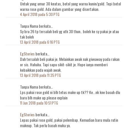
Untuk yang umur 30 keatas, botol yang warna kunin/gold. Tepi botol
warna rose gold. Ada dalam gambar yang disertakan.
4 April 2018 pada 5:30 PTG
Tanpa Nama berkata…
Sy bru 26 tp tersalah beli yg utk 30 thun.. boleh ke sy pakai je atau
tak boleh
13 April 2018 pada 6:16 PTG
EgStories
berkata…
Dah tersalah beli pakai je. Melainkan awak nak giveaway pada rakan
or sis. Hahaha. Tapi sapu sikit-sikit je. Hope ianya memberi
kebaikkan pada wajah awak.
13 April 2018 pada 11:35 PTG
Tanpa Nama berkata…
Lps pakai rose gold ni blh tetus make up tk?? Ke...nk kne basuh dlu
baru blh make up.please explain
11 Jun 2018 pada 10:51 PTG
EgStories
berkata…
Lepas pakai rose gold, pakai pelembap. Kemudian baru mula rutin
makeup. Tak perlu basuh muka ya.