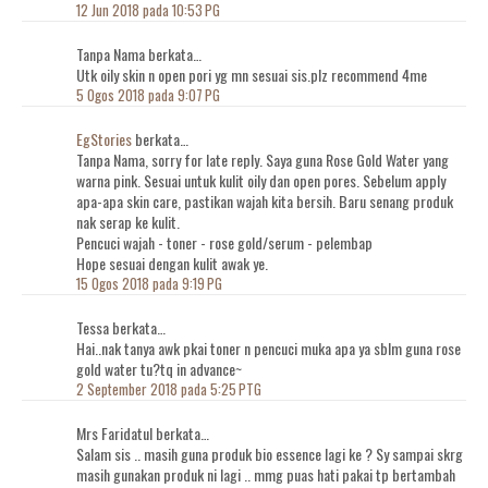
12 Jun 2018 pada 10:53 PG
Tanpa Nama berkata…
Utk oily skin n open pori yg mn sesuai sis.plz recommend 4me
5 Ogos 2018 pada 9:07 PG
EgStories
berkata…
Tanpa Nama, sorry for late reply. Saya guna Rose Gold Water yang
warna pink. Sesuai untuk kulit oily dan open pores. Sebelum apply
apa-apa skin care, pastikan wajah kita bersih. Baru senang produk
nak serap ke kulit.
Pencuci wajah - toner - rose gold/serum - pelembap
Hope sesuai dengan kulit awak ye.
15 Ogos 2018 pada 9:19 PG
Tessa berkata…
Hai..nak tanya awk pkai toner n pencuci muka apa ya sblm guna rose
gold water tu?tq in advance~
2 September 2018 pada 5:25 PTG
Mrs Faridatul berkata…
Salam sis .. masih guna produk bio essence lagi ke ? Sy sampai skrg
masih gunakan produk ni lagi .. mmg puas hati pakai tp bertambah