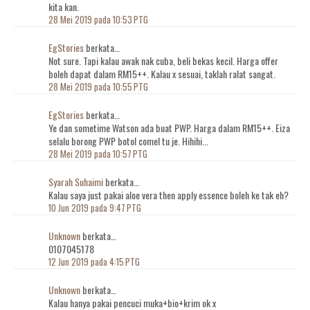
kita kan.
28 Mei 2019 pada 10:53 PTG
EgStories
berkata…
Not sure. Tapi kalau awak nak cuba, beli bekas kecil. Harga offer
boleh dapat dalam RM15++. Kalau x sesuai, taklah ralat sangat.
28 Mei 2019 pada 10:55 PTG
EgStories
berkata…
Ye dan sometime Watson ada buat PWP. Harga dalam RM15++. Eiza
selalu borong PWP botol comel tu je. Hihihi...
28 Mei 2019 pada 10:57 PTG
Syarah Suhaimi
berkata…
Kalau saya just pakai aloe vera then apply essence boleh ke tak eh?
10 Jun 2019 pada 9:47 PTG
Unknown
berkata…
0107045178
12 Jun 2019 pada 4:15 PTG
Unknown
berkata…
Kalau hanya pakai pencuci muka+bio+krim ok x