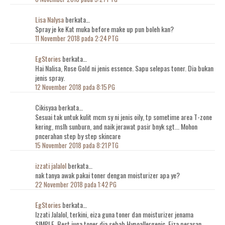
Lisa Nalysa
berkata…
Spray je ke Kat muka before make up pun boleh kan?
11 November 2018 pada 2:24 PTG
EgStories
berkata…
Hai Nalisa, Rose Gold ni jenis essence. Sapu selepas toner. Dia bukan
jenis spray.
12 November 2018 pada 8:15 PG
Cikisyaa berkata…
Sesuai tak untuk kulit mcm sy ni jenis oily, tp sometime area T-zone
kering, mslh sunburn, and naik jerawat pasir bnyk sgt... Mohon
pncerahan step by step skincare
15 November 2018 pada 8:21 PTG
izzati jalalol
berkata…
nak tanya awak pakai toner dengan moisturizer apa ye?
22 November 2018 pada 1:42 PG
EgStories
berkata…
Izzati Jalalol, terkini, eiza guna toner dan moisturizer jenama
SIMPLE. Best juga toner dia sebab Hypoallergenic. Eiza perasan,