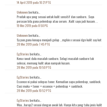
14 April 2019 pada 10:21 PTG
Unknown
berkata…
Produk apa yang sesuai untuk kulit sensitif dan sunburn. .Saya
perasan bila guna pelembap atau serum. .Kulit saya jadi kusam. ..
19 Mei 2019 pada 8:50 PG
Unknown
berkata…
Sy pun.guna kenapa menjadi gelap ...mgkin x sesuai dgn kulit say kot
28 Mei 2019 pada 7:45 PTG
EgStories
berkata…
Kena rawat dulu masalah sunburn. Selagi masalah sunburn tak
selesai, memang kulit akan nampak kusam.
28 Mei 2019 pada 10:50 PTG
EgStories
berkata…
Essence ni pakai selepas toner. Kemudian sapu pelembap, sunblock.
Cuci muka + toner + essence + pelembap + sunblock.
28 Mei 2019 pada 10:52 PTG
EgStories
berkata…
Waa...harap2 sesuai dengan awak lah. Hanya kita yang tahu jenis kulit