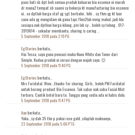
puas hati sb dpt beli semua produk keluaran bio essence ni murah
dr mana2 tempat sb suami sy bekerja kt manufacturing bio essence
ni.. so dptlah harga staf yg sgt berbaloi.. hihi .. sy fhm yg kt luar
sana ada yg mengidam nk guna tapi fhm2lah mmg mahal..jadi klu
sesiapa nak dptkan harga kilang, pm lah sy .. boleh sy tolong . 017-
3919614 - sekadar membantu, sharing is caring ..
5 September 2018 pada 2:19 PG
EgStories
berkata…
Hai Tessa, saya guna pencuci muka Nano White dan Toner dari
Simple. Kedua produk ni serasi dengan wajah saya. 😊
5 September 2018 pada 11:40 PG
EgStories
berkata…
Mrs Faridatul. Wow...thanks for sharing. Girls.. boleh PM Faridatul
untuk borong product Bio Essence. Tak sabar nak cuba Facial Mist
terbaru. Cantik botol baru tu. Tunggu yang sedia ada ni habis dulu.
5 September 2018 pada 11:47 PG
Ayu
berkata…
Yaka...sy dah 35 thn p pakai rose gold..silaplah maknanya..
23 September 2018 pada 5:06 PTG