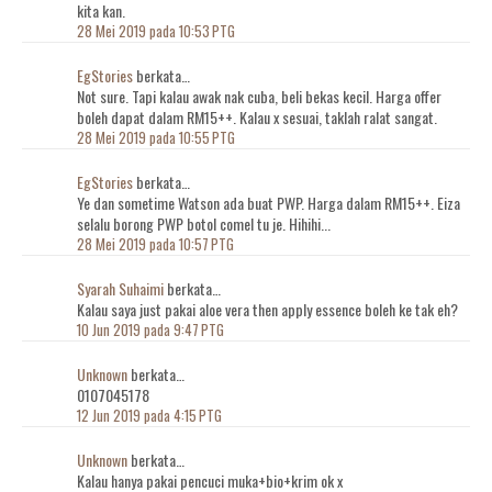
kita kan.
28 Mei 2019 pada 10:53 PTG
EgStories
berkata…
Not sure. Tapi kalau awak nak cuba, beli bekas kecil. Harga offer
boleh dapat dalam RM15++. Kalau x sesuai, taklah ralat sangat.
28 Mei 2019 pada 10:55 PTG
EgStories
berkata…
Ye dan sometime Watson ada buat PWP. Harga dalam RM15++. Eiza
selalu borong PWP botol comel tu je. Hihihi...
28 Mei 2019 pada 10:57 PTG
Syarah Suhaimi
berkata…
Kalau saya just pakai aloe vera then apply essence boleh ke tak eh?
10 Jun 2019 pada 9:47 PTG
Unknown
berkata…
0107045178
12 Jun 2019 pada 4:15 PTG
Unknown
berkata…
Kalau hanya pakai pencuci muka+bio+krim ok x