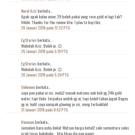
Nurul Aziz
berkata…
Agak-agak kalau umur 29 boleh pakai yang rose gold ni lagi tak?
Hihihi. Thanks for the review btw. I plan to buy this.
26 Januari 2018 pada 12:22 PTG
EgStories
berkata…
Wahidah Aziz. Boleh je. 😉
26 Januari 2018 pada 5:19 PTG
EgStories
berkata…
Wahidah Aziz. Boleh je. 😉
26 Januari 2018 pada 5:20 PTG
Unknown
berkata…
saya pon pakai ni sis, mula2 masuk watsons nak beli yg 24k gold
water, tapi tkde. terpaksa ambik yg ni, tapi boleh tahan jugak Bagus
yg ni. kulit saya nampak glowing je sis. mmg terbaiklah!
31 Januari 2018 pada 8:02 PTG
Hanaeyo
berkata…
semalam baru usha dekat Watson harga betul2 sale sementara sales
grab terus hahahaha... btw bbau dia pun wangi..