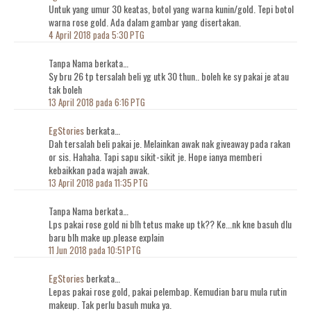
Untuk yang umur 30 keatas, botol yang warna kunin/gold. Tepi botol
warna rose gold. Ada dalam gambar yang disertakan.
4 April 2018 pada 5:30 PTG
Tanpa Nama berkata…
Sy bru 26 tp tersalah beli yg utk 30 thun.. boleh ke sy pakai je atau
tak boleh
13 April 2018 pada 6:16 PTG
EgStories
berkata…
Dah tersalah beli pakai je. Melainkan awak nak giveaway pada rakan
or sis. Hahaha. Tapi sapu sikit-sikit je. Hope ianya memberi
kebaikkan pada wajah awak.
13 April 2018 pada 11:35 PTG
Tanpa Nama berkata…
Lps pakai rose gold ni blh tetus make up tk?? Ke...nk kne basuh dlu
baru blh make up.please explain
11 Jun 2018 pada 10:51 PTG
EgStories
berkata…
Lepas pakai rose gold, pakai pelembap. Kemudian baru mula rutin
makeup. Tak perlu basuh muka ya.