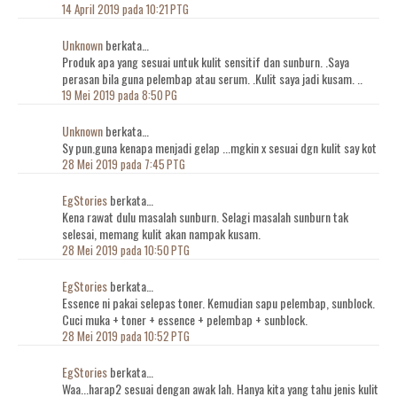
14 April 2019 pada 10:21 PTG
Unknown
berkata…
Produk apa yang sesuai untuk kulit sensitif dan sunburn. .Saya
perasan bila guna pelembap atau serum. .Kulit saya jadi kusam. ..
19 Mei 2019 pada 8:50 PG
Unknown
berkata…
Sy pun.guna kenapa menjadi gelap ...mgkin x sesuai dgn kulit say kot
28 Mei 2019 pada 7:45 PTG
EgStories
berkata…
Kena rawat dulu masalah sunburn. Selagi masalah sunburn tak
selesai, memang kulit akan nampak kusam.
28 Mei 2019 pada 10:50 PTG
EgStories
berkata…
Essence ni pakai selepas toner. Kemudian sapu pelembap, sunblock.
Cuci muka + toner + essence + pelembap + sunblock.
28 Mei 2019 pada 10:52 PTG
EgStories
berkata…
Waa...harap2 sesuai dengan awak lah. Hanya kita yang tahu jenis kulit