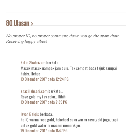
80 Ulasan
No proper ID, no proper comment, down you go the spam drain.
Receiving happy vibes!
Fatin Shahrizam
berkata…
Masuk masuk nampak jam dulu. Tak sempat baca tajuk sampai
habis. Hehee
19 Disember 2017 pada 12:24 PG
shazillahsani.com
berkata…
Rose gold my fav color.. Hihihi
19 Disember 2017 pada 7:39 PG
Izyan Balqis
berkata…
hp IQ warna rose gold, hehehee! suka warna rose gold juga, tapi
untuk gold water ni macam menarik jer.
19 Disember 2017 pada 11:47 PG