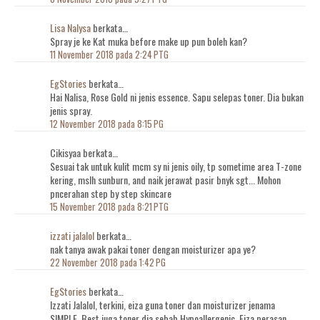
Lisa Nalysa
berkata…
Spray je ke Kat muka before make up pun boleh kan?
11 November 2018 pada 2:24 PTG
EgStories
berkata…
Hai Nalisa, Rose Gold ni jenis essence. Sapu selepas toner. Dia bukan
jenis spray.
12 November 2018 pada 8:15 PG
Cikisyaa berkata…
Sesuai tak untuk kulit mcm sy ni jenis oily, tp sometime area T-zone
kering, mslh sunburn, and naik jerawat pasir bnyk sgt... Mohon
pncerahan step by step skincare
15 November 2018 pada 8:21 PTG
izzati jalalol
berkata…
nak tanya awak pakai toner dengan moisturizer apa ye?
22 November 2018 pada 1:42 PG
EgStories
berkata…
Izzati Jalalol, terkini, eiza guna toner dan moisturizer jenama
SIMPLE. Best juga toner dia sebab Hypoallergenic. Eiza perasan,