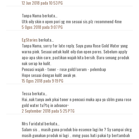
12 Jun 2018 pada 10:53 PG
Tanpa Nama berkata…
Utk oily skin n open pori yg mn sesuai sis.plz recommend 4me
5 Ogos 2018 pada 9:07 PG
EgStories
berkata…
Tanpa Nama, sorry for late reply. Saya guna Rose Gold Water yang
warna pink. Sesuai untuk kulit oily dan open pores. Sebelum apply
apa-apa skin care, pastikan wajah kita bersih. Baru senang produk
nak serap ke kulit.
Pencuci wajah - toner - rose gold/serum - pelembap
Hope sesuai dengan kulit awak ye.
15 Ogos 2018 pada 9:19 PG
Tessa berkata…
Hai..nak tanya awk pkai toner n pencuci muka apa ya sblm guna rose
gold water tu?tq in advance~
2 September 2018 pada 5:25 PTG
Mrs Faridatul berkata…
Salam sis .. masih guna produk bio essence lagi ke ? Sy sampai skrg
masih gunakan produk ni lagi .. mmg puas hati pakai tp bertambah