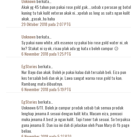
Unknown
berkata…
Akak yg 45 tahun pun pakai rose gold gak....sebab x perasan yg botol
kuning tu tuk kulit veteran akak ni...xpelah as long as suits ngan kulit
akak...gasak..ha haha
29 Oktober 2018 pada 2:07 PTG
Unknown
berkata…
Sy pakai nano white..utk essence sy pakai bio rose gold water ni..ok
ke? Stakat ni sy ok..risau plak ada yg kata x boleh campur 😥
6 November 2018 pada 1:25 PTG
EgStories
berkata…
Nur Bayu dan akak. Boleh je pakai kalau dah tersalah beli. Eiza pun
kes tersalah beli dan ok je. Lawa sangat warna rose gold tu kan.
Rambang mata dibuatnya.
6 November 2018 pada 5:19 PTG
EgStories
berkata…
Unknown 6/11. Boleh je campur produk sebab tak semua produk
lengkap jenama A sesuai dengan kulit kita. Macam eiza, pencuci
muka jenama A best je ngan kulit. Tapi toner tak sesuai. So terpaksa
guna jenama B. Dan isu ini dah di jelaskan oleh Puan Mary di fb page
beliau.
6 November 2018 pada 5:27 PTG