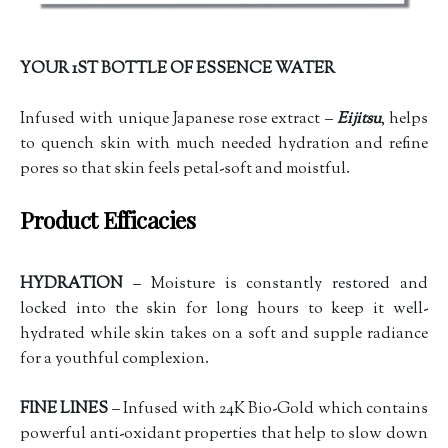
YOUR 1ST BOTTLE OF ESSENCE WATER
Infused with unique Japanese rose extract –
Eijitsu
, helps
to quench skin with much needed hydration and refine
pores so that skin feels petal-soft and moistful.
Product Efficacies
HYDRATION
– Moisture is constantly restored and
locked into the skin for long hours to keep it well-
hydrated while skin takes on a soft and supple radiance
for a youthful complexion.
FINE LINES
– Infused with 24K Bio-Gold which contains
powerful anti-oxidant properties that help to slow down