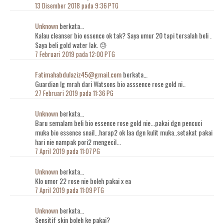
13 Disember 2018 pada 9:36 PTG
Unknown
berkata…
Kalau cleanser bio essence ok tak? Saya umur 20 tapi tersalah beli .
Saya beli gold water lak. 😓
7 Februari 2019 pada 12:00 PTG
Fatimahabdulaziz45@gmail.com
berkata…
Guardian lg mrah dari Watsons bio asssence rose gold ni..
27 Februari 2019 pada 11:36 PG
Unknown
berkata…
Baru semalam beli bio essence rose gold nie...pakai dgn pencuci
muka bio essence snail...harap2 ok laa dgn kulit muka..setakat pakai
hari nie nampak pori2 mengecil...
7 April 2019 pada 11:07 PG
Unknown
berkata…
Klo umor 22 rose nie boleh pakai x ea
7 April 2019 pada 11:09 PTG
Unknown
berkata…
Sensitif skin boleh ke pakai?