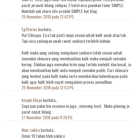
parut jerawat hilang selepas 2 botol eiza gunakan toner SIMPLE.
Nantilah nak share cite produk SIMPLE kat blog.
25 November 2018 pada 12:43 PG
EgStories
berkata…
Hai Cikisyaa. Eiza tak pasti ianya sesuai untuk kulit awak atau tak.
Tapi eiza cadangan awak rawat sunburn terlebih dahulu.
Kulit muka yang sedang mengalami sunburn tidak sesuai untuk
memakai skincare yang membuatkan kulit muka menjadi semakin
kering. Elakkan juga memakai krim yang terlalu melekit dan kesat, ia
akan membuatkan kulit anda menjadi semakin pedih. Cari skincare
yang lembut pada kulit muka serta memberikan kelembapan pada
kulit agar kulit lebih cepat mengalami proses pemulihan.
25 November 2018 pada 12:53 PG
Aisyah Alisya
berkata…
Saya pun pakai bio essence ni juga , memang best . Muka glowing je ,
parut cepat hilang .
27 November 2018 pada 11:26 PG
Noor sahira
berkata…
Umur 16 tahun bleh pakai x