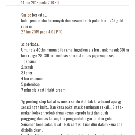
14 Jun 2019 pada 2:18 PG
Suriee
berkata…
kalau jenis muka berminyak dan kusam boleh pakai bio - 24k gold
rose ni
27 Jun 2019 pada 4:02 PTG
az
berkata…
Umur sis 40thn namun bila ramai ingatkan sis baru nak masuk 30thn
kira range 29-30thn...meh sis share step sis jaga wajah sis
1.pencuci
2.scrub
3.toner
4.bio essence
5.pelembap
7 mlm sis ganti night cream
Yg penting step kat atas mesti selalu ikut tak kira brand apa yg
serasi ngan kulit.. Dan kena pakai mask seminggu sekali... Sis tak
makan kologen.sebab risau kesan kepada hati dan buah
pinggang.dan sis kurangkan pengambilan garam dan gula. .
Senaman kena selalu buat.. Nak cantik. .Luar dlm dalam kena ada
disiplin okay. .