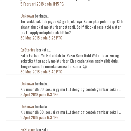
5 Februari 2018 pada 11:15 PG
Unknown
berkata…
Tertarikk nak beli jugaa 😍 girls, nk tnya. Kalau pkai pelembap. Cth
skang aku pkai moisturiser cetaphil. So if Nk pkai rose gold water
lps tu apply cetaphil plak blh ke?
30 Mac 2018 pada 3:23 PTG
EgStories
berkata…
Fatin Farhan. Ye. Betul dah tu. Pakai Rose Gold Water, biar kering
seketika then apply moisturiser. Eiza cadangkan apply sikit dulu.
Tengok samada mereka serasi bersama. 😉
30 Mac 2018 pada 5:49 PTG
Unknown
berkata…
Klu umur dh 30, sesuai yg mn 1...tolong bg contoh gambar sekali ..
3 April 2018 pada 6:37 PG
Unknown
berkata…
Klu umur dh 30, sesuai yg mn 1...tolong bg contoh gambar sekali ..
3 April 2018 pada 6:37 PG
EgStories
berkata…