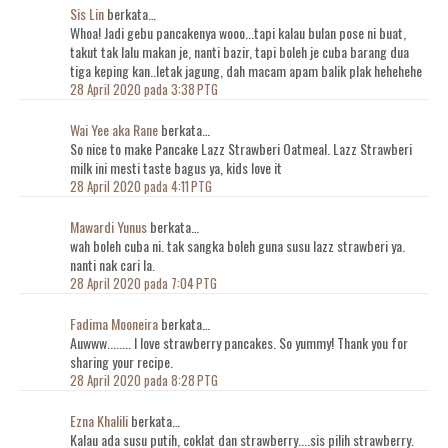
Sis Lin
berkata…
Whoa! Jadi gebu pancakenya wooo...tapi kalau bulan pose ni buat,
takut tak lalu makan je, nanti bazir, tapi boleh je cuba barang dua
tiga keping kan..letak jagung, dah macam apam balik plak hehehehe
28 April 2020 pada 3:38 PTG
Wai Yee aka Rane
berkata…
So nice to make Pancake Lazz Strawberi Oatmeal. Lazz Strawberi
milk ini mesti taste bagus ya, kids love it
28 April 2020 pada 4:11 PTG
Mawardi Yunus
berkata…
wah boleh cuba ni. tak sangka boleh guna susu lazz strawberi ya.
nanti nak cari la.
28 April 2020 pada 7:04 PTG
Fadima Mooneira
berkata…
Auwww........ I love strawberry pancakes. So yummy! Thank you for
sharing your recipe.
28 April 2020 pada 8:28 PTG
Ezna Khalili
berkata…
Kalau ada susu putih, coklat dan strawberry....sis pilih strawberry.