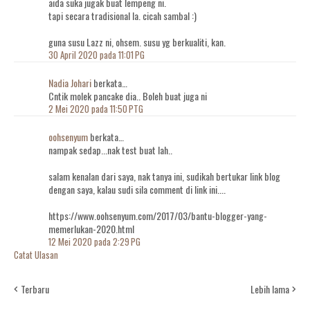
aida suka jugak buat lempeng ni.
tapi secara tradisional la. cicah sambal :)
guna susu Lazz ni, ohsem. susu yg berkualiti, kan.
30 April 2020 pada 11:01 PG
Nadia Johari
berkata…
Cntik molek pancake dia.. Boleh buat juga ni
2 Mei 2020 pada 11:50 PTG
oohsenyum
berkata…
nampak sedap...nak test buat lah..
salam kenalan dari saya, nak tanya ini, sudikah bertukar link blog
dengan saya, kalau sudi sila comment di link ini....
https://www.oohsenyum.com/2017/03/bantu-blogger-yang-
memerlukan-2020.html
12 Mei 2020 pada 2:29 PG
Catat Ulasan
Terbaru
Lebih lama