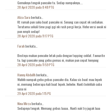
Gemuknya tengok pancake tu. Sedap nampaknya....
28 April 2020 pada 8:48 PTG
Aliza Sara
berkata…
Kt rumah pun suka buat pancake ni. Senang can cepat nk sediakan.
Terutama sekali time pagi pgi nk rush pergi kerja. Hehe versi awak ni
pun nmpk sedap!
28 April 2020 pada 11:17 PTG
Farah
berkata…
Bestnya makan pencake letak pula dengan topping coklat. Favourite
tu. lagi pancake yang gebu gemas ni, makan pun cepat kenyang
28 April 2020 pada 11:59 PTG
Hanny Abdullh
berkata…
Wahhh nampak gebu gebas pancake dia. Kalau sis buat mau lepek
ni..memang beberapa kali buat lepek..hehehe. Nanti bolehlah cuba
susu ni
29 April 2020 pada 1:15 PG
Nina Mirza
berkata…
Sedapnya tengok. Memang gebus laaaa.. Nanti nak try jugak laaa