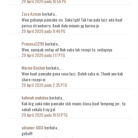
29 April 2020 pada 10:56 PG
Zaza Azman
berkata…
Wow gebunya pancake sis. Suka tgk! Tak tau pula lazz ada buat
perisa strawberry. Anak dulu minum yg kurma je
29 April 2020 pada 11:46 PG
Princesa3290
berkata…
Wow, nampak sedap ni! Nak cuba lah resepi tu. sedapnya
29 April 2020 pada 1:17 PTG
Marina Bashah
berkata…
Wow buat pancake guna susu lazz. Boleh cuba ni. Thank you kak
share resepi ni
29 April 2020 pada 2:35 PTG
halimah muhiden
berkata…
Kak krg suka mkn pancake sbb manis biasa buat lempeng jer.. tp
sekali sekala tray gal
29 April 2020 pada 10:51 PTG
adianiez AIDA
berkata…
gebu!!!