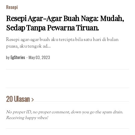
Resepi
Resepi Agar-Agar Buah Naga: Mudah,
Sedap Tanpa Pewarna Tiruan.
Resepi agar-agar buah aku tercipta bila satu hari di bulan
puasa, aku tengok ad…
by
EgStories
-
May 03, 2023
20 Ulasan
No proper ID, no proper comment, down you go the spam drain.
Receiving happy vibes!