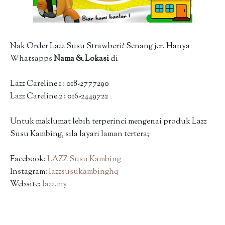
Nak Order Lazz Susu Strawberi? Senang jer. Hanya
Whatsapps
Nama & Lokasi
di
Lazz Careline 1 : 018-2777290
Lazz Careline 2 : 016-2449722
Untuk maklumat lebih terperinci mengenai produk Lazz
Susu Kambing, sila layari laman tertera;
Facebook:
LAZZ Susu Kambing
Instagram:
lazzsusukambinghq
Website:
lazz.my