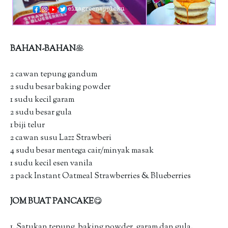
BAHAN-BAHAN
🥞
2 cawan tepung gandum
2 sudu besar baking powder
1 sudu kecil garam
2 sudu besar gula
1 biji telur
2 cawan susu Lazz Strawberi
4 sudu besar mentega cair/minyak masak
1 sudu kecil esen vanila
2 pack Instant Oatmeal Strawberries & Blueberries
JOM BUAT PANCAKE
😋
1. Satukan tepung, baking powder, garam dan gula.