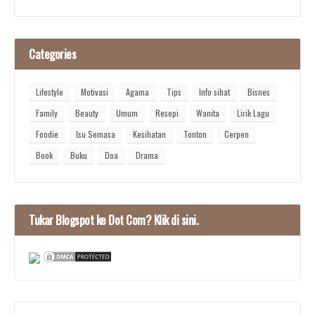
Categories
Lifestyle
Motivasi
Agama
Tips
Info sihat
Bisnes
Family
Beauty
Umum
Resepi
Wanita
Lirik Lagu
Foodie
Isu Semasa
Kesihatan
Tonton
Cerpen
Book
Buku
Doa
Drama
Tukar Blogspot ke Dot Com? Klik di sini.