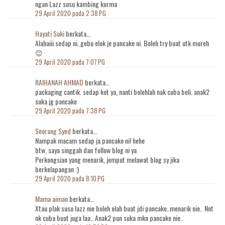
ngan Lazz susu kambing kurma
29 April 2020 pada 2:38 PG
Hayati Suki
berkata…
Alahaiii sedap ni..gebu elok je pancake ni. Boleh try buat utk moreh
😊
29 April 2020 pada 7:07 PG
RAIHANAH AHMAD
berkata…
packaging cantik. sedap kot ya, nanti bolehlah nak cuba beli. anak2
suka jg pancake
29 April 2020 pada 7:38 PG
Seorang Syed
berkata…
Nampak macam sedap ja pancake ni! hehe
btw, saya singgah dan follow blog ni ya
Perkongsian yang menarik, jemput melawat blog sy jika
berkelapangan :)
29 April 2020 pada 8:10 PG
Mama aiman
berkata…
Xtau plak susu lazz nie boleh olah buat jdi pancake..menarik nie.. Nnt
nk cuba buat juga laa.. Anak2 pun suka mkn pancake nie..