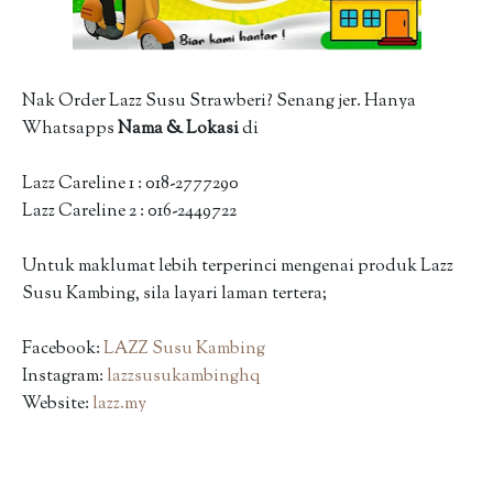
Nak Order Lazz Susu Strawberi? Senang jer. Hanya
Whatsapps
Nama & Lokasi
di
Lazz Careline 1 : 018-2777290
Lazz Careline 2 : 016-2449722
Untuk maklumat lebih terperinci mengenai produk Lazz
Susu Kambing, sila layari laman tertera;
Facebook:
LAZZ Susu Kambing
Instagram:
lazzsusukambinghq
Website:
lazz.my