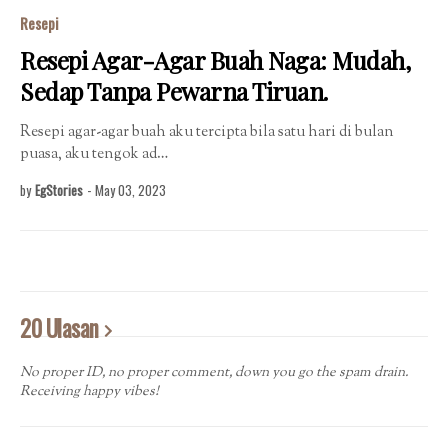
Resepi
Resepi Agar-Agar Buah Naga: Mudah,
Sedap Tanpa Pewarna Tiruan.
Resepi agar-agar buah aku tercipta bila satu hari di bulan
puasa, aku tengok ad…
by
EgStories
-
May 03, 2023
20 Ulasan
No proper ID, no proper comment, down you go the spam drain.
Receiving happy vibes!