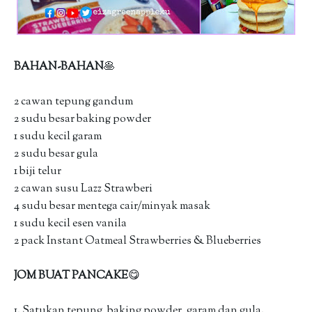
BAHAN-BAHAN
🥞
2 cawan tepung gandum
2 sudu besar baking powder
1 sudu kecil garam
2 sudu besar gula
1 biji telur
2 cawan susu Lazz Strawberi
4 sudu besar mentega cair/minyak masak
1 sudu kecil esen vanila
2 pack Instant Oatmeal Strawberries & Blueberries
JOM BUAT PANCAKE
😋
1. Satukan tepung, baking powder, garam dan gula.