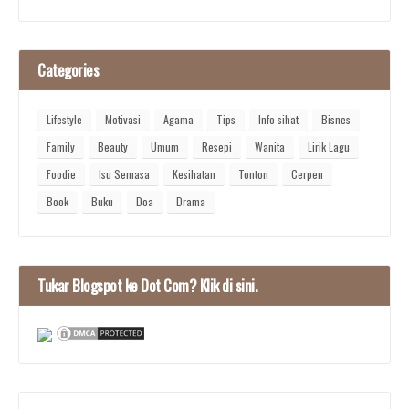
Categories
Lifestyle
Motivasi
Agama
Tips
Info sihat
Bisnes
Family
Beauty
Umum
Resepi
Wanita
Lirik Lagu
Foodie
Isu Semasa
Kesihatan
Tonton
Cerpen
Book
Buku
Doa
Drama
Tukar Blogspot ke Dot Com? Klik di sini.