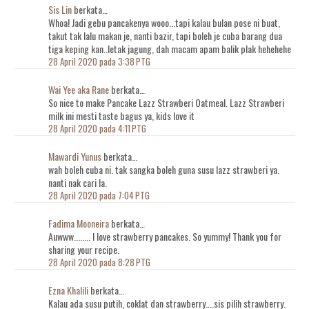
Sis Lin
berkata…
Whoa! Jadi gebu pancakenya wooo...tapi kalau bulan pose ni buat,
takut tak lalu makan je, nanti bazir, tapi boleh je cuba barang dua
tiga keping kan..letak jagung, dah macam apam balik plak hehehehe
28 April 2020 pada 3:38 PTG
Wai Yee aka Rane
berkata…
So nice to make Pancake Lazz Strawberi Oatmeal. Lazz Strawberi
milk ini mesti taste bagus ya, kids love it
28 April 2020 pada 4:11 PTG
Mawardi Yunus
berkata…
wah boleh cuba ni. tak sangka boleh guna susu lazz strawberi ya.
nanti nak cari la.
28 April 2020 pada 7:04 PTG
Fadima Mooneira
berkata…
Auwww........ I love strawberry pancakes. So yummy! Thank you for
sharing your recipe.
28 April 2020 pada 8:28 PTG
Ezna Khalili
berkata…
Kalau ada susu putih, coklat dan strawberry....sis pilih strawberry.