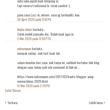
aida suka jugak buat lempeng ni.
tapi secara tradisional la. cicah sambal :)
guna susu Lazz ni, ohsem. susu yg berkualiti, kan.
30 April 2020 pada 11:01 PG
Nadia Johari
berkata…
Cntik molek pancake dia.. Boleh buat juga ni
2 Mei 2020 pada 11:50 PTG
oohsenyum
berkata…
nampak sedap...nak test buat lah..
salam kenalan dari saya, nak tanya ini, sudikah bertukar link blog
dengan saya, kalau sudi sila comment di link ini....
https://www.oohsenyum.com/2017/03/bantu-blogger-yang-
memerlukan-2020.html
12 Mei 2020 pada 2:29 PG
Catat Ulasan
Terbaru
Lebih lama