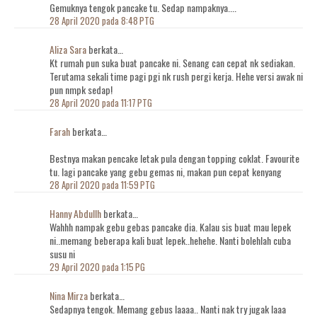
Gemuknya tengok pancake tu. Sedap nampaknya....
28 April 2020 pada 8:48 PTG
Aliza Sara
berkata…
Kt rumah pun suka buat pancake ni. Senang can cepat nk sediakan.
Terutama sekali time pagi pgi nk rush pergi kerja. Hehe versi awak ni
pun nmpk sedap!
28 April 2020 pada 11:17 PTG
Farah
berkata…
Bestnya makan pencake letak pula dengan topping coklat. Favourite
tu. lagi pancake yang gebu gemas ni, makan pun cepat kenyang
28 April 2020 pada 11:59 PTG
Hanny Abdullh
berkata…
Wahhh nampak gebu gebas pancake dia. Kalau sis buat mau lepek
ni..memang beberapa kali buat lepek..hehehe. Nanti bolehlah cuba
susu ni
29 April 2020 pada 1:15 PG
Nina Mirza
berkata…
Sedapnya tengok. Memang gebus laaaa.. Nanti nak try jugak laaa