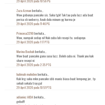
29 April 2020 pada 10:56 PG
Zaza Azman
berkata…
Wow gebunya pancake sis. Suka tgk! Tak tau pula lazz ada buat
perisa strawberry. Anak dulu minum yg kurma je
29 April 2020 pada 11:46 PG
Princesa3290
berkata…
Wow, nampak sedap ni! Nak cuba lah resepi tu. sedapnya
29 April 2020 pada 1:17 PTG
Marina Bashah
berkata…
Wow buat pancake guna susu lazz. Boleh cuba ni. Thank you kak
share resepi ni
29 April 2020 pada 2:35 PTG
halimah muhiden
berkata…
Kak krg suka mkn pancake sbb manis biasa buat lempeng jer.. tp
sekali sekala tray gal
29 April 2020 pada 10:51 PTG
adianiez AIDA
berkata…
gebu!!!