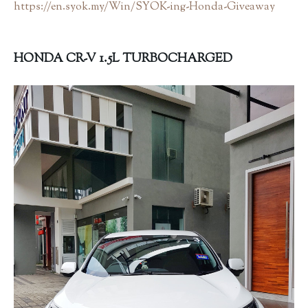
https://en.syok.my/Win/SYOK-ing-Honda-Giveaway
HONDA CR-V 1.5L TURBOCHARGED