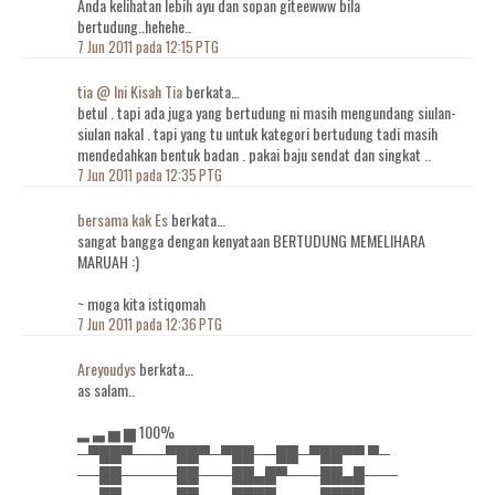
Anda kelihatan lebih ayu dan sopan giteewww bila
bertudung..hehehe..
7 Jun 2011 pada 12:15 PTG
tia @ Ini Kisah Tia
berkata…
betul . tapi ada juga yang bertudung ni masih mengundang siulan-
siulan nakal . tapi yang tu untuk kategori bertudung tadi masih
mendedahkan bentuk badan . pakai baju sendat dan singkat ..
7 Jun 2011 pada 12:35 PTG
bersama kak Es
berkata…
sangat bangga dengan kenyataan BERTUDUNG MEMELIHARA
MARUAH :)
~ moga kita istiqomah
7 Jun 2011 pada 12:36 PTG
Areyoudys
berkata…
as salam..
▂ ▃ ▅ ▆ 100%
─▀██▀───▀██▀─▀██──██─▀██▀▀ ▀─
──██─────██───██▄█▀───██▄█───
──██─────██───██▀█▄───██▀█───