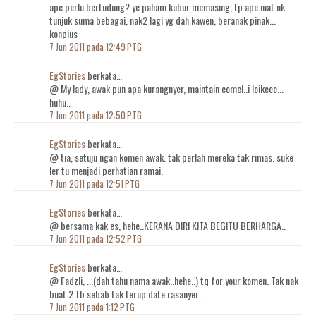
ape perlu bertudung? ye paham kubur memasing, tp ape niat nk
tunjuk suma bebagai, nak2 lagi yg dah kawen, beranak pinak...
konpius
7 Jun 2011 pada 12:49 PTG
EgStories
berkata…
@ My lady, awak pun apa kurangnyer, maintain comel..i loikeee...
huhu..
7 Jun 2011 pada 12:50 PTG
EgStories
berkata…
@ tia, setuju ngan komen awak. tak perlah mereka tak rimas. suke
ler tu menjadi perhatian ramai.
7 Jun 2011 pada 12:51 PTG
EgStories
berkata…
@ bersama kak es, hehe..KERANA DIRI KITA BEGITU BERHARGA..
7 Jun 2011 pada 12:52 PTG
EgStories
berkata…
@ Fadzli, ...(dah tahu nama awak..hehe..) tq for your komen. Tak nak
buat 2 fb sebab tak terup date rasanyer...
7 Jun 2011 pada 1:12 PTG