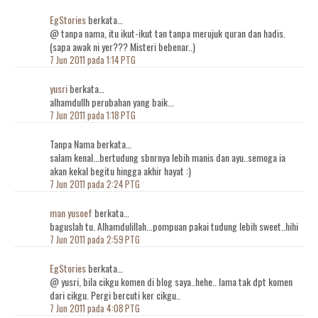
EgStories
berkata…
@ tanpa nama, itu ikut-ikut tan tanpa merujuk quran dan hadis.
(sapa awak ni yer??? Misteri bebenar..)
7 Jun 2011 pada 1:14 PTG
yusri
berkata…
alhamdullh perubahan yang baik...
7 Jun 2011 pada 1:18 PTG
Tanpa Nama berkata…
salam kenal...bertudung sbnrnya lebih manis dan ayu..semoga ia
akan kekal begitu hingga akhir hayat :)
7 Jun 2011 pada 2:24 PTG
man yusoef
berkata…
baguslah tu. Alhamdulillah...pompuan pakai tudung lebih sweet..hihi
7 Jun 2011 pada 2:59 PTG
EgStories
berkata…
@ yusri, bila cikgu komen di blog saya..hehe.. lama tak dpt komen
dari cikgu. Pergi bercuti ker cikgu..
7 Jun 2011 pada 4:08 PTG