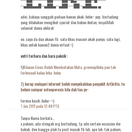
─▄██▄▄█─▄██▄─▄██──██─▄██▄▄ ▄
adei..bahaya sungguh godaan kawan akak. hehe~ yup. bertudung
yang dilakukan mengikut syariat dan bukan ikutan, insya'Allah
selamat dunia akhirat
oo..saya da dua akaun fb. satu khas macam akak punya. satu lagi,
khas untuk kawan2 dunia virtual =)
entri terbaru dan baru pakcik :
1)
Kilauan Emas Boleh Membutakan Mata..greenaplleku pun tak
terkecuali kalau leka. huhu
2)
kerap melayari internet boleh menyebabkan penyakit Arthritis. tu
belum campur osteoporosis bila dah tua ya~
terima kasih..huhu~ =)
7 Jun 2011 pada 12:48 PTG
Tanpa Nama berkata…
x paham, ada stengah org bertudung, tp ade certain occasion die
bukak. den bangge plak tu post masuk fb lah, ape lah. tak paham,