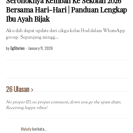
Seronoknya Kembali Ke Sekolah 2026
Bersama Hari-Hari | Panduan Lengkap
Ibu Ayah Bijak
Aku dah dapat update dari cikgu kelas Hud dalam WhatsApp
group. Sepanjang mingg…
by
EgStories
-
January 11, 2026
26 Ulasan
No proper ID, no proper comment, down you go the spam drain.
Receiving happy vibes!
Mylady
berkata…