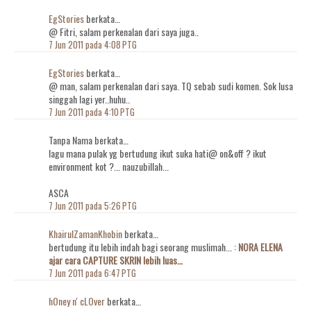
EgStories
berkata…
@ Fitri, salam perkenalan dari saya juga..
7 Jun 2011 pada 4:08 PTG
EgStories
berkata…
@ man, salam perkenalan dari saya. TQ sebab sudi komen. Sok lusa
singgah lagi yer..huhu..
7 Jun 2011 pada 4:10 PTG
Tanpa Nama berkata…
lagu mana pulak yg bertudung ikut suka hati@ on&off ? ikut
environment kot ?... nauzubillah...
ASCA
7 Jun 2011 pada 5:26 PTG
KhairulZamanKhobin
berkata…
bertudung itu lebih indah bagi seorang muslimah... :
NORA ELENA
ajar cara CAPTURE SKRIN lebih luas…
7 Jun 2011 pada 6:47 PTG
hOney n' cLOver
berkata…