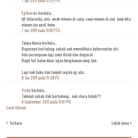
7 Jun 2011 pada 11:13 PTG
EgStories
berkata…
@ delarocha, jom, awak minum di sana, saya minum di sini. Janji kita
minum jus epal. hehe..
7 Jun 2011 pada 11:15 PTG
Tanpa Nama berkata…
Bagusnya bertudung sebab nak memelihara kehormatan diri.
Ade perempuan lagi suka disiul dan dingorat.
Bajet hot kalau kluar ngan kengkawan yang lain.
Lagi nak buka dan tunjuk segala yg ada...
8 Jun 2011 pada 11:38 PG
ftrhd
berkata…
Tahniah sebab dah bertudung.. nak share boleh??
6 September 2011 pada 11:07 PG
Catat Ulasan
Terbaru
Lebih lama