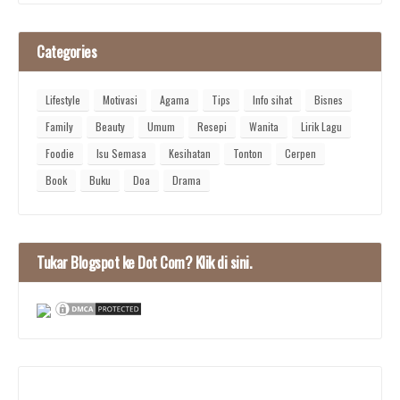
Categories
Lifestyle
Motivasi
Agama
Tips
Info sihat
Bisnes
Family
Beauty
Umum
Resepi
Wanita
Lirik Lagu
Foodie
Isu Semasa
Kesihatan
Tonton
Cerpen
Book
Buku
Doa
Drama
Tukar Blogspot ke Dot Com? Klik di sini.