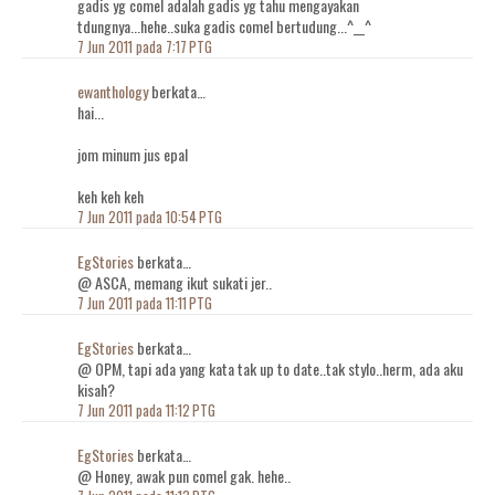
gadis yg comel adalah gadis yg tahu mengayakan
tdungnya...hehe..suka gadis comel bertudung...^__^
7 Jun 2011 pada 7:17 PTG
ewanthology
berkata…
hai...
jom minum jus epal
keh keh keh
7 Jun 2011 pada 10:54 PTG
EgStories
berkata…
@ ASCA, memang ikut sukati jer..
7 Jun 2011 pada 11:11 PTG
EgStories
berkata…
@ OPM, tapi ada yang kata tak up to date..tak stylo..herm, ada aku
kisah?
7 Jun 2011 pada 11:12 PTG
EgStories
berkata…
@ Honey, awak pun comel gak. hehe..