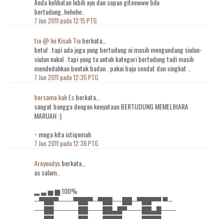
Anda kelihatan lebih ayu dan sopan giteewww bila
bertudung..hehehe..
7 Jun 2011 pada 12:15 PTG
tia @ Ini Kisah Tia
berkata…
betul . tapi ada juga yang bertudung ni masih mengundang siulan-
siulan nakal . tapi yang tu untuk kategori bertudung tadi masih
mendedahkan bentuk badan . pakai baju sendat dan singkat ..
7 Jun 2011 pada 12:35 PTG
bersama kak Es
berkata…
sangat bangga dengan kenyataan BERTUDUNG MEMELIHARA
MARUAH :)
~ moga kita istiqomah
7 Jun 2011 pada 12:36 PTG
Areyoudys
berkata…
as salam..
▂ ▃ ▅ ▆ 100%
─▀██▀───▀██▀─▀██──██─▀██▀▀ ▀─
──██─────██───██▄█▀───██▄█───
──██─────██───██▀█▄───██▀█───