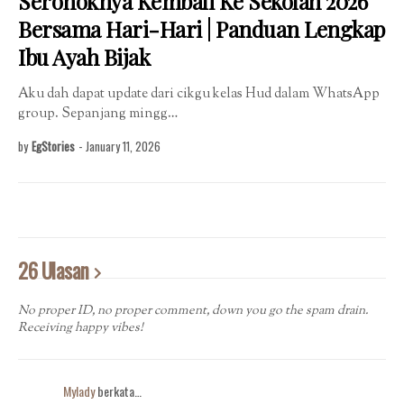
Seronoknya Kembali Ke Sekolah 2026
Bersama Hari-Hari | Panduan Lengkap
Ibu Ayah Bijak
Aku dah dapat update dari cikgu kelas Hud dalam WhatsApp
group. Sepanjang mingg…
by
EgStories
-
January 11, 2026
26 Ulasan
No proper ID, no proper comment, down you go the spam drain.
Receiving happy vibes!
Mylady
berkata…