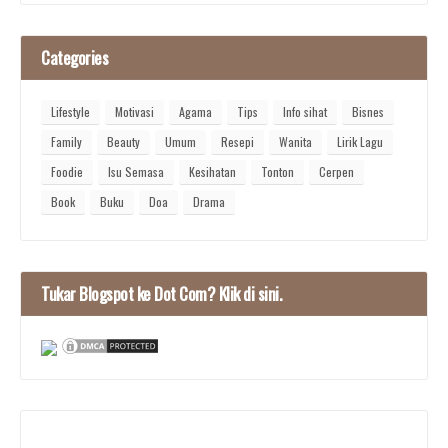
Categories
Lifestyle
Motivasi
Agama
Tips
Info sihat
Bisnes
Family
Beauty
Umum
Resepi
Wanita
Lirik Lagu
Foodie
Isu Semasa
Kesihatan
Tonton
Cerpen
Book
Buku
Doa
Drama
Tukar Blogspot ke Dot Com? Klik di sini.