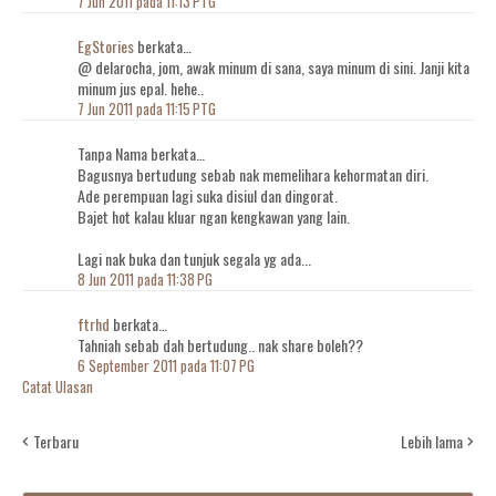
7 Jun 2011 pada 11:13 PTG
EgStories
berkata…
@ delarocha, jom, awak minum di sana, saya minum di sini. Janji kita
minum jus epal. hehe..
7 Jun 2011 pada 11:15 PTG
Tanpa Nama berkata…
Bagusnya bertudung sebab nak memelihara kehormatan diri.
Ade perempuan lagi suka disiul dan dingorat.
Bajet hot kalau kluar ngan kengkawan yang lain.
Lagi nak buka dan tunjuk segala yg ada...
8 Jun 2011 pada 11:38 PG
ftrhd
berkata…
Tahniah sebab dah bertudung.. nak share boleh??
6 September 2011 pada 11:07 PG
Catat Ulasan
Terbaru
Lebih lama