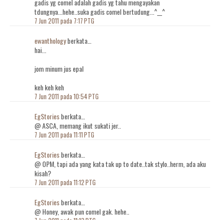
gadis yg comel adalah gadis yg tahu mengayakan
tdungnya...hehe..suka gadis comel bertudung...^__^
7 Jun 2011 pada 7:17 PTG
ewanthology
berkata…
hai...
jom minum jus epal
keh keh keh
7 Jun 2011 pada 10:54 PTG
EgStories
berkata…
@ ASCA, memang ikut sukati jer..
7 Jun 2011 pada 11:11 PTG
EgStories
berkata…
@ OPM, tapi ada yang kata tak up to date..tak stylo..herm, ada aku
kisah?
7 Jun 2011 pada 11:12 PTG
EgStories
berkata…
@ Honey, awak pun comel gak. hehe..