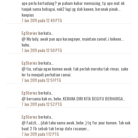
ape perlu bertudung? ye paham kubur memasing, tp ape niat nk
tunjuk suma bebagai, nak2 lagi yg dah kawen, beranak pinak...
konpius
7 Jun 2011 pada 12:49 PTG
EgStories
berkata…
@ My lady, awak pun apa kurangnyer, maintain comel..i loikeee...
huhu..
7 Jun 2011 pada 12:50 PTG
EgStories
berkata…
@ tia, setuju ngan komen awak. tak perlah mereka tak rimas. suke
ler tu menjadi perhatian ramai.
7 Jun 2011 pada 12:51 PTG
EgStories
berkata…
@ bersama kak es, hehe..KERANA DIRI KITA BEGITU BERHARGA..
7 Jun 2011 pada 12:52 PTG
EgStories
berkata…
@ Fadzli, ...(dah tahu nama awak..hehe..) tq for your komen. Tak nak
buat 2 fb sebab tak terup date rasanyer...
7 Jun 2011 pada 1:12 PTG