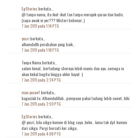
EgStories
berkata…
@ tanpa nama, itu ikut-ikut tan tanpa merujuk quran dan hadis.
(sapa awak ni yer??? Misteri bebenar..)
7 Jun 2011 pada 1:14 PTG
yusri
berkata…
alhamdullh perubahan yang baik...
7 Jun 2011 pada 1:18 PTG
Tanpa Nama berkata…
salam kenal...bertudung sbnrnya lebih manis dan ayu..semoga ia
akan kekal begitu hingga akhir hayat :)
7 Jun 2011 pada 2:24 PTG
man yusoef
berkata…
baguslah tu. Alhamdulillah...pompuan pakai tudung lebih sweet..hihi
7 Jun 2011 pada 2:59 PTG
EgStories
berkata…
@ yusri, bila cikgu komen di blog saya..hehe.. lama tak dpt komen
dari cikgu. Pergi bercuti ker cikgu..
7 Jun 2011 pada 4:08 PTG