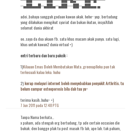
─▄██▄▄█─▄██▄─▄██──██─▄██▄▄ ▄
adei..bahaya sungguh godaan kawan akak. hehe~ yup. bertudung
yang dilakukan mengikut syariat dan bukan ikutan, insya'Allah
selamat dunia akhirat
oo..saya da dua akaun fb. satu khas macam akak punya. satu lagi,
khas untuk kawan2 dunia virtual =)
entri terbaru dan baru pakcik :
1)
Kilauan Emas Boleh Membutakan Mata..greenaplleku pun tak
terkecuali kalau leka. huhu
2)
kerap melayari internet boleh menyebabkan penyakit Arthritis. tu
belum campur osteoporosis bila dah tua ya~
terima kasih..huhu~ =)
7 Jun 2011 pada 12:48 PTG
Tanpa Nama berkata…
x paham, ada stengah org bertudung, tp ade certain occasion die
bukak. den bangge plak tu post masuk fb lah, ape lah. tak paham,