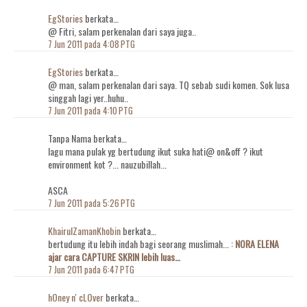
EgStories
berkata…
@ Fitri, salam perkenalan dari saya juga..
7 Jun 2011 pada 4:08 PTG
EgStories
berkata…
@ man, salam perkenalan dari saya. TQ sebab sudi komen. Sok lusa
singgah lagi yer..huhu..
7 Jun 2011 pada 4:10 PTG
Tanpa Nama berkata…
lagu mana pulak yg bertudung ikut suka hati@ on&off ? ikut
environment kot ?... nauzubillah...
ASCA
7 Jun 2011 pada 5:26 PTG
KhairulZamanKhobin
berkata…
bertudung itu lebih indah bagi seorang muslimah... :
NORA ELENA
ajar cara CAPTURE SKRIN lebih luas…
7 Jun 2011 pada 6:47 PTG
hOney n' cLOver
berkata…