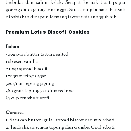
berbuka dan sahur kelak. Sempat ke nak buat popia
goreng dan agar-agar mangga. Stress oii jika masa banyak
dihabiskan didapur. Memang factor usia sungguh aih.
Premium Lotus Biscoff Cookies
Bahan
500g pure butter tartura salted
1 sb esen vanilla
2 tbsp spread biscoff
175 gram icing sugar
320 gram tepung jagung
360 gram tepung gandum red rose
¼ cup crumbs biscoff
Caranya
1. Satukan butter+gula+spread biscoff dan mix sebati
2. Tambahkan semua tepung dan crumbs. Gaul sebati