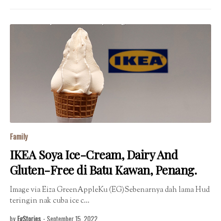
Family
IKEA Soya Ice-Cream, Dairy And
Gluten-Free di Batu Kawan, Penang.
Image via Eiza GreenAppleKu (EG)Sebenarnya dah lama Hud
teringin nak cuba ice c…
by
EgStories
-
September 15, 2022