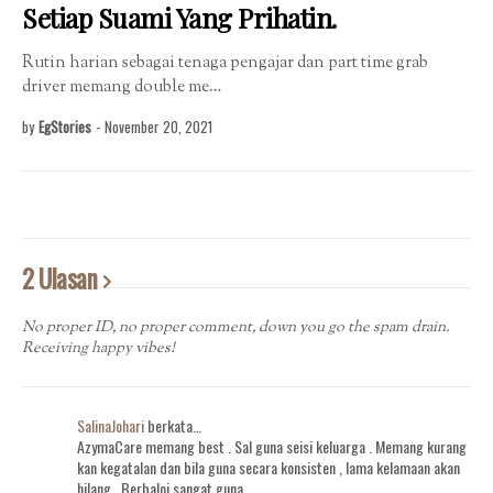
Setiap Suami Yang Prihatin.
Rutin harian sebagai tenaga pengajar dan part time grab
driver memang double me…
by
EgStories
-
November 20, 2021
2 Ulasan
No proper ID, no proper comment, down you go the spam drain.
Receiving happy vibes!
SalinaJohari
berkata…
AzymaCare memang best . Sal guna seisi keluarga . Memang kurang
kan kegatalan dan bila guna secara konsisten , lama kelamaan akan
hilang . Berbaloi sangat guna