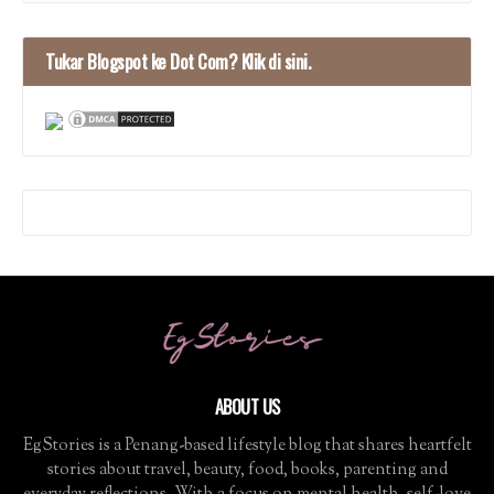
Tukar Blogspot ke Dot Com? Klik di sini.
ABOUT US
EgStories is a Penang-based lifestyle blog that shares heartfelt
stories about travel, beauty, food, books, parenting and