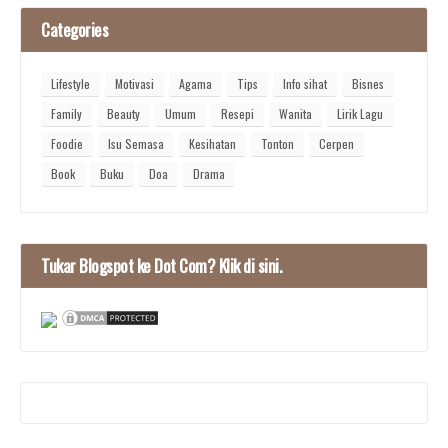
Categories
Lifestyle
Motivasi
Agama
Tips
Info sihat
Bisnes
Family
Beauty
Umum
Resepi
Wanita
Lirik Lagu
Foodie
Isu Semasa
Kesihatan
Tonton
Cerpen
Book
Buku
Doa
Drama
Tukar Blogspot ke Dot Com? Klik di sini.