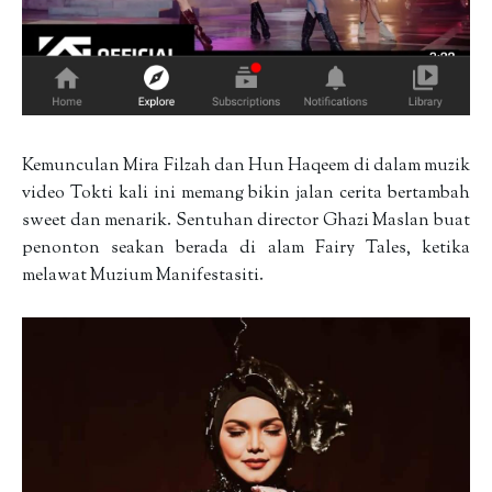
Kemunculan Mira Filzah dan Hun Haqeem di dalam muzik
video Tokti kali ini memang bikin jalan cerita bertambah
sweet dan menarik. Sentuhan director Ghazi Maslan buat
penonton seakan berada di alam Fairy Tales, ketika
melawat Muzium Manifestasiti.