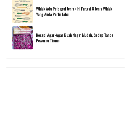
Whisk Ada Pelbagai Jenis : Ini Fungsi 8 Jenis Whisk
Yang Anda Perlu Tahu
Resepi Agar-Agar Buah Naga: Mudah, Sedap Tanpa
Pewarna Tiruan.