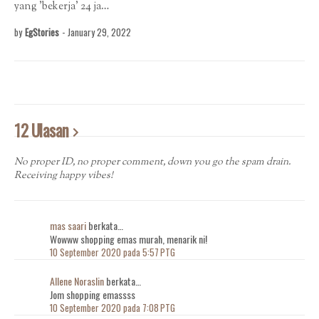
yang 'bekerja' 24 ja…
by
EgStories
-
January 29, 2022
12 Ulasan
No proper ID, no proper comment, down you go the spam drain.
Receiving happy vibes!
mas saari
berkata…
Wowww shopping emas murah, menarik ni!
10 September 2020 pada 5:57 PTG
Allene Noraslin
berkata…
Jom shopping emassss
10 September 2020 pada 7:08 PTG