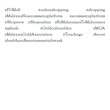
#PGMall #onlineshopping #shopping
#MalaysiaNo1ecommerceplatform #ecommerceplatform
#Shopnow #Shoponline #ByMalaysiansToMalaysians
#916sale #Goldculturalday #MGA
#MalaysiaGoldAssociation #Touchngo #boost
#healthandbeautyessentialsweek