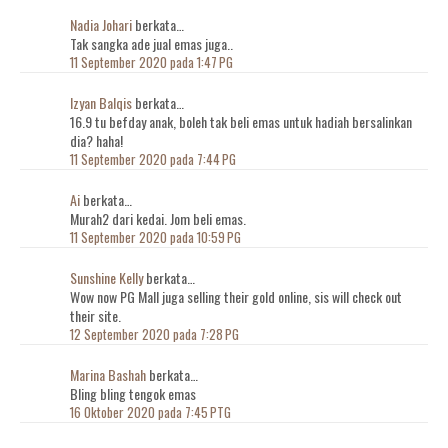
Nadia Johari
berkata…
Tak sangka ade jual emas juga..
11 September 2020 pada 1:47 PG
Izyan Balqis
berkata…
16.9 tu befday anak, boleh tak beli emas untuk hadiah bersalinkan
dia? haha!
11 September 2020 pada 7:44 PG
Ai
berkata…
Murah2 dari kedai. Jom beli emas.
11 September 2020 pada 10:59 PG
Sunshine Kelly
berkata…
Wow now PG Mall juga selling their gold online, sis will check out
their site.
12 September 2020 pada 7:28 PG
Marina Bashah
berkata…
Bling bling tengok emas
16 Oktober 2020 pada 7:45 PTG