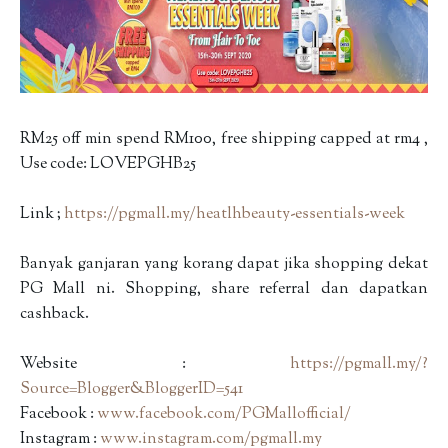
RM25 off min spend RM100, free shipping capped at rm4 ,
Use code: LOVEPGHB25
Link ;
https://pgmall.my/heatlhbeauty-essentials-week
Banyak ganjaran yang korang dapat jika shopping dekat
PG Mall ni. Shopping, share referral dan dapatkan
cashback.
Website :
https://pgmall.my/?
Source=Blogger&BloggerID=541
Facebook :
www.facebook.com/PGMallofficial/
Instagram :
www.instagram.com/pgmall.my