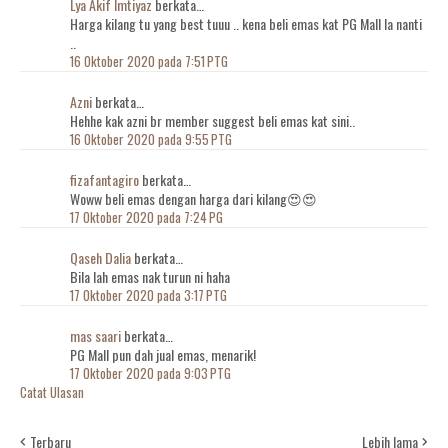
Lya Akif Imtiyaz
berkata…
Harga kilang tu yang best tuuu .. kena beli emas kat PG Mall la nanti
..
16 Oktober 2020 pada 7:51 PTG
Azni
berkata…
Hehhe kak azni br member suggest beli emas kat sini..
16 Oktober 2020 pada 9:55 PTG
fizafantagiro
berkata…
Woww beli emas dengan harga dari kilang😍😍
17 Oktober 2020 pada 7:24 PG
Qaseh Dalia
berkata…
Bila lah emas nak turun ni haha
17 Oktober 2020 pada 3:17 PTG
mas saari
berkata…
PG Mall pun dah jual emas, menarik!
17 Oktober 2020 pada 9:03 PTG
Catat Ulasan
Terbaru
Lebih lama