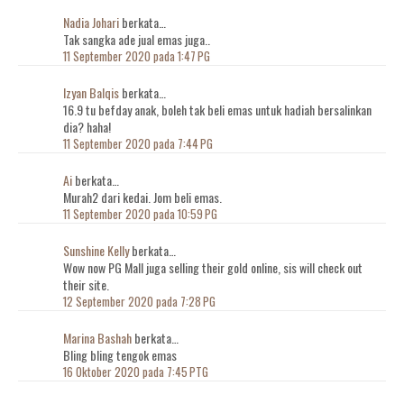
Nadia Johari
berkata…
Tak sangka ade jual emas juga..
11 September 2020 pada 1:47 PG
Izyan Balqis
berkata…
16.9 tu befday anak, boleh tak beli emas untuk hadiah bersalinkan
dia? haha!
11 September 2020 pada 7:44 PG
Ai
berkata…
Murah2 dari kedai. Jom beli emas.
11 September 2020 pada 10:59 PG
Sunshine Kelly
berkata…
Wow now PG Mall juga selling their gold online, sis will check out
their site.
12 September 2020 pada 7:28 PG
Marina Bashah
berkata…
Bling bling tengok emas
16 Oktober 2020 pada 7:45 PTG