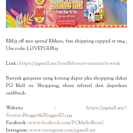
RM25 off min spend RM100, free shipping capped at rm4 ,
Use code: LOVEPGHB25
Link ;
https://pgmall.my/heatlhbeauty-essentials-week
Banyak ganjaran yang korang dapat jika shopping dekat
PG Mall ni. Shopping, share referral dan dapatkan
cashback.
Website :
https://pgmall.my/?
Source=Blogger&BloggerID=541
Facebook :
www.facebook.com/PGMallofficial/
Instagram :
www.instagram.com/pgmall.my