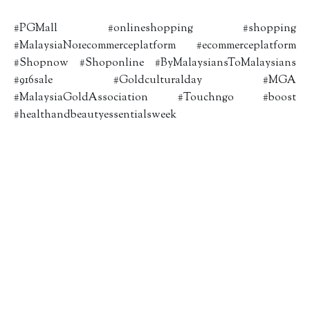
#PGMall #onlineshopping #shopping
#MalaysiaNo1ecommerceplatform #ecommerceplatform
#Shopnow #Shoponline #ByMalaysiansToMalaysians
#916sale #Goldculturalday #MGA
#MalaysiaGoldAssociation #Touchngo #boost
#healthandbeautyessentialsweek