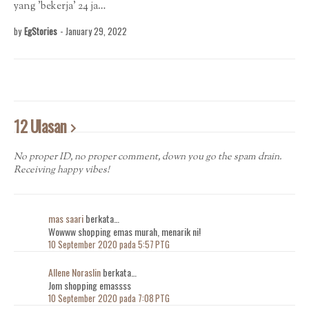
yang 'bekerja' 24 ja…
by
EgStories
-
January 29, 2022
12 Ulasan
No proper ID, no proper comment, down you go the spam drain.
Receiving happy vibes!
mas saari
berkata…
Wowww shopping emas murah, menarik ni!
10 September 2020 pada 5:57 PTG
Allene Noraslin
berkata…
Jom shopping emassss
10 September 2020 pada 7:08 PTG