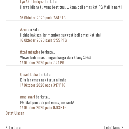
Lya Akif Imtiyaz
berkata…
Harga kilang tu yang best tuuu .. kena beli emas kat PG Mall la nanti
..
16 Oktober 2020 pada 7:51 PTG
Azni
berkata…
Hehhe kak azni br member suggest beli emas kat sini..
16 Oktober 2020 pada 9:55 PTG
fizafantagiro
berkata…
Woww beli emas dengan harga dari kilang😍😍
17 Oktober 2020 pada 7:24 PG
Qaseh Dalia
berkata…
Bila lah emas nak turun ni haha
17 Oktober 2020 pada 3:17 PTG
mas saari
berkata…
PG Mall pun dah jual emas, menarik!
17 Oktober 2020 pada 9:03 PTG
Catat Ulasan
Terbaru
Lebih lama