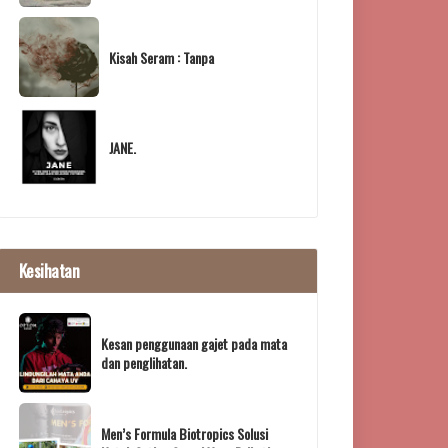
Kisah Seram : Tanpa
JANE.
Kesihatan
Kesan penggunaan gajet pada mata
dan penglihatan.
Men’s Formula Biotropics Solusi