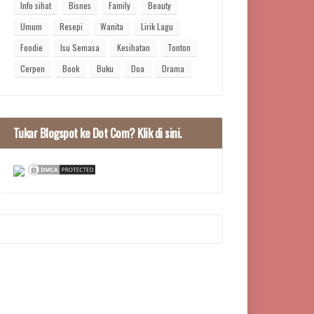
Info sihat
Bisnes
Family
Beauty
Umum
Resepi
Wanita
Lirik Lagu
Foodie
Isu Semasa
Kesihatan
Tonton
Cerpen
Book
Buku
Doa
Drama
Tukar Blogspot ke Dot Com? Klik di sini.