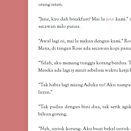
orang isteri.
"Jane, kau dah breakfast? Mai la
join
kami." 
secawan milo panas.
"Awal lagi ni, mai la makan dengan kami." R
Maya, di tangan Rose ada secawan kopi pa
"Yelah, aku memang tunggu korang berdua. 
Mereka ada lagi 15 minit sebelum waktu kerja
"Tak habis lagi miang Aduka tu? Aku nampak
layan."
"Tak padan dengan bini dua, tak serik ag
bihun goreng.
"Nah, untuk korang. Aku buat bekal untuk a