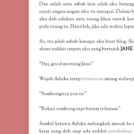
Dan salah satu sebab lain ialah aku beran
nanti angan-angan aku tu tercapai. Dalam b
aku dah adakan satu ruang khas untuk karya
pula ruang tu. Nantilah, jika ada waktu lap
So, itu jelah sebab kenapa aku buat blog. S
share sedikit cerpen aku yang bertajuk
JANE.
"Hai, good morning Jane."
Wajah Aduka tetap
tersenyum
miang walaupu
"Sombongnya you ni."
"Bukan sombong tapi haram is haram."
Sambil ketawa Aduka melangkah masuk ke ru
kerja yang dah siap ada sedikit
perubahan