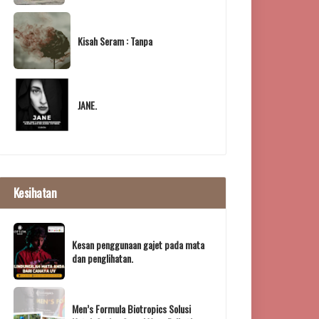
Kisah Seram : Tanpa
JANE.
Kesihatan
Kesan penggunaan gajet pada mata
dan penglihatan.
Men’s Formula Biotropics Solusi