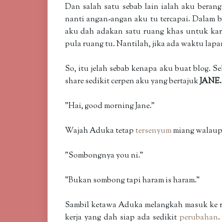
Dan salah satu sebab lain ialah aku beran
nanti angan-angan aku tu tercapai. Dalam b
aku dah adakan satu ruang khas untuk karya
pula ruang tu. Nantilah, jika ada waktu lap
So, itu jelah sebab kenapa aku buat blog. S
share sedikit cerpen aku yang bertajuk
JANE.
"Hai, good morning Jane."
Wajah Aduka tetap
tersenyum
miang walaupu
"Sombongnya you ni."
"Bukan sombong tapi haram is haram."
Sambil ketawa Aduka melangkah masuk ke ru
kerja yang dah siap ada sedikit
perubahan