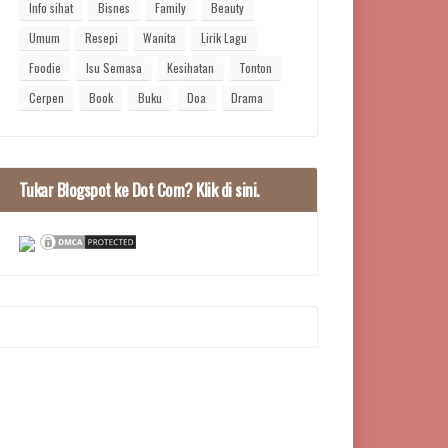
Info sihat
Bisnes
Family
Beauty
Umum
Resepi
Wanita
Lirik Lagu
Foodie
Isu Semasa
Kesihatan
Tonton
Cerpen
Book
Buku
Doa
Drama
Tukar Blogspot ke Dot Com? Klik di sini.