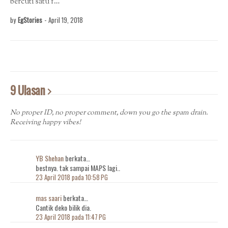
bercuti satu f…
by
EgStories
-
April 19, 2018
9 Ulasan
No proper ID, no proper comment, down you go the spam drain.
Receiving happy vibes!
YB Shehan
berkata…
bestnya. tak sampai MAPS lagi..
23 April 2018 pada 10:58 PG
mas saari
berkata…
Cantik deko bilik dia.
23 April 2018 pada 11:47 PG