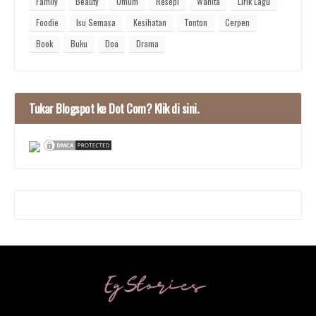
Family
Beauty
Umum
Resepi
Wanita
Lirik Lagu
Foodie
Isu Semasa
Kesihatan
Tonton
Cerpen
Book
Buku
Doa
Drama
Tukar Blogspot ke Dot Com? Klik di sini.