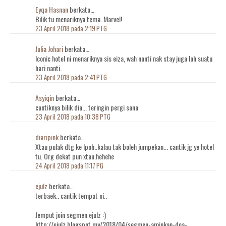
Eyqa Hasnan
berkata…
Bilik tu menariknya tema. Marvel!
23 April 2018 pada 2:19 PTG
Julia Johari
berkata…
Iconic hotel ni menariknya sis eiza, wah nanti nak stay juga lah suatu
hari nanti.
23 April 2018 pada 2:41 PTG
Asyiqin
berkata…
cantiknya bilik dia... teringin pergi sana
23 April 2018 pada 10:38 PTG
diaripink
berkata…
Xtau pulak dtg ke Ipoh..kalau tak boleh jumpekan... cantik jg ye hotel
tu. Org dekat pun xtau.hehehe
24 April 2018 pada 11:17 PG
ejulz
berkata…
terbaek.. cantik tempat ni..
Jemput join segmen ejulz :)
http://ejulz.blogspot.my/2018/04/segmen-aminkan-doa-