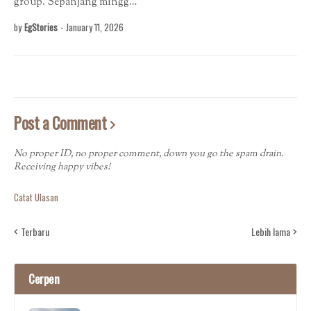
group. Sepanjang mingg…
by
EgStories
-
January 11, 2026
Post a Comment
No proper ID, no proper comment, down you go the spam drain.
Receiving happy vibes!
Catat Ulasan
Terbaru
Lebih lama
Cerpen