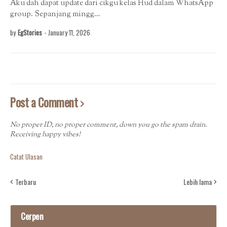
Aku dah dapat update dari cikgu kelas Hud dalam WhatsApp
group. Sepanjang mingg…
by
EgStories
-
January 11, 2026
Post a Comment
No proper ID, no proper comment, down you go the spam drain.
Receiving happy vibes!
Catat Ulasan
Terbaru
Lebih lama
Cerpen