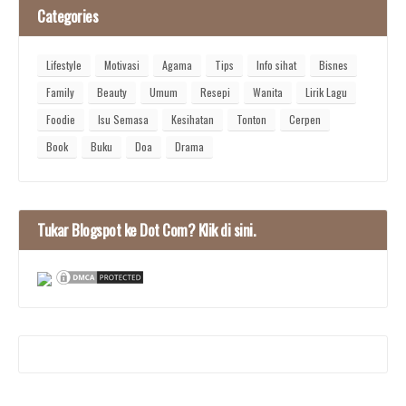
Categories
Lifestyle
Motivasi
Agama
Tips
Info sihat
Bisnes
Family
Beauty
Umum
Resepi
Wanita
Lirik Lagu
Foodie
Isu Semasa
Kesihatan
Tonton
Cerpen
Book
Buku
Doa
Drama
Tukar Blogspot ke Dot Com? Klik di sini.