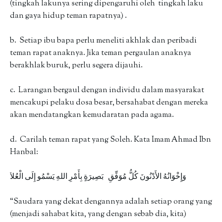
(tingkah lakunya sering dipengaruhi oleh tingkah laku
dan gaya hidup teman rapatnya) .
b. Setiap ibu bapa perlu meneliti akhlak dan peribadi
teman rapat anaknya. Jika teman pergaulan anaknya
berakhlak buruk, perlu segera dijauhi.
c. Larangan bergaul dengan individu dalam masyarakat
mencakupi pelaku dosa besar, bersahabat dengan mereka
akan mendatangkan kemudaratan pada agama.
d. Carilah teman rapat yang Soleh. Kata Imam Ahmad Ibn
Hanbal:
وَإِخْوَانُهُ الأَدْنُونَ كُلُّ مُوَفِّقِ بَصِيرَةٍ بِأَمْرِ اللهِ يَسْمُو إِلَى الْعُلاَ
“Saudara yang dekat dengannya adalah setiap orang yang
(menjadi sahabat kita, yang dengan sebab dia, kita)