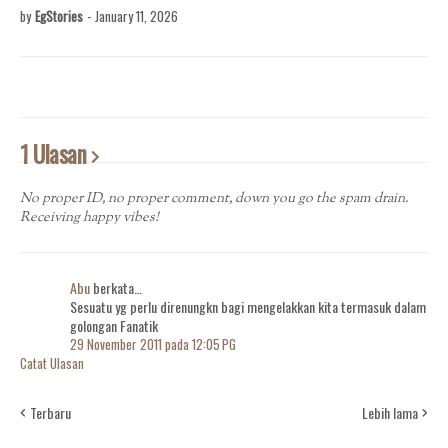
by
EgStories
-
January 11, 2026
1 Ulasan
No proper ID, no proper comment, down you go the spam drain.
Receiving happy vibes!
Abu
berkata…
Sesuatu yg perlu direnungkn bagi mengelakkan kita termasuk dalam
golongan Fanatik
29 November 2011 pada 12:05 PG
Catat Ulasan
Terbaru
Lebih lama