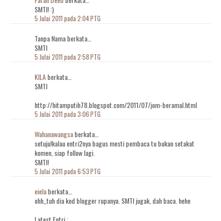
SMTI! :)
5 Julai 2011 pada 2:04 PTG
Tanpa Nama berkata…
SMTI
5 Julai 2011 pada 2:58 PTG
KILA
berkata…
SMTI
http://hitamputih78.blogspot.com/2011/07/jom-beramal.html
5 Julai 2011 pada 3:06 PTG
Wahanawangsa
berkata…
setuju!kalau entri2nya bagus mesti pembaca tu bukan setakat
komen, siap follow lagi.
SMTI!
5 Julai 2011 pada 6:53 PTG
eiela
berkata…
ohh,,tuh dia kod blogger rupanya. SMTI jugak, dah baca. hehe
Latest Entri :