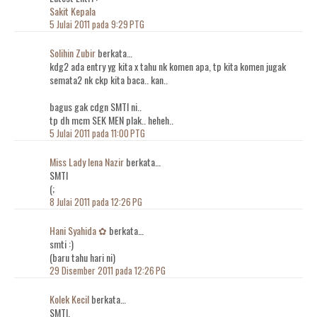
Sakit Kepala
5 Julai 2011 pada 9:29 PTG
Solihin Zubir
berkata…
kdg2 ada entry yg kita x tahu nk komen apa, tp kita komen jugak
semata2 nk ckp kita baca.. kan..
bagus gak cdgn SMTI ni..
tp dh mcm SEK MEN plak.. heheh..
5 Julai 2011 pada 11:00 PTG
Miss Lady Iena Nazir
berkata…
SMTI
(;
8 Julai 2011 pada 12:26 PG
Hani Syahida ✿
berkata…
smti :)
(baru tahu hari ni)
29 Disember 2011 pada 12:26 PG
Kolek Kecil
berkata…
SMTI.