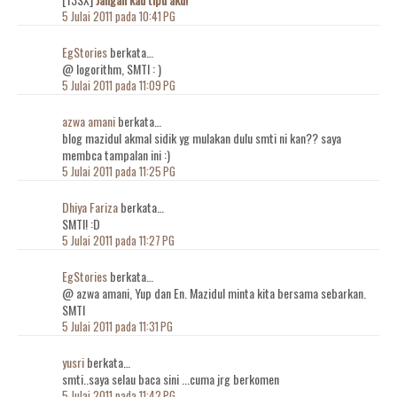
5 Julai 2011 pada 10:41 PG
EgStories
berkata…
@ logorithm, SMTI : )
5 Julai 2011 pada 11:09 PG
azwa amani
berkata…
blog mazidul akmal sidik yg mulakan dulu smti ni kan?? saya
membca tampalan ini :)
5 Julai 2011 pada 11:25 PG
Dhiya Fariza
berkata…
SMTI! :D
5 Julai 2011 pada 11:27 PG
EgStories
berkata…
@ azwa amani, Yup dan En. Mazidul minta kita bersama sebarkan.
SMTI
5 Julai 2011 pada 11:31 PG
yusri
berkata…
smti..saya selau baca sini ...cuma jrg berkomen
5 Julai 2011 pada 11:42 PG