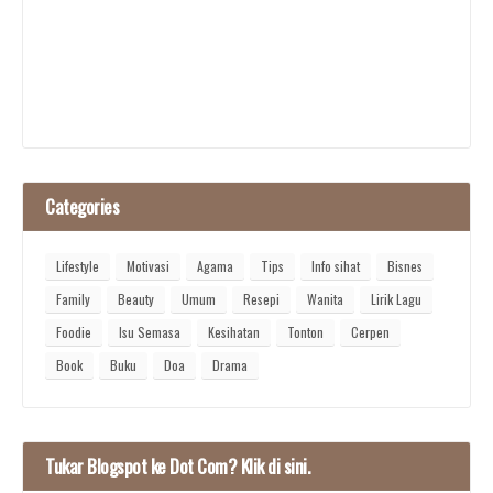
Categories
Lifestyle
Motivasi
Agama
Tips
Info sihat
Bisnes
Family
Beauty
Umum
Resepi
Wanita
Lirik Lagu
Foodie
Isu Semasa
Kesihatan
Tonton
Cerpen
Book
Buku
Doa
Drama
Tukar Blogspot ke Dot Com? Klik di sini.