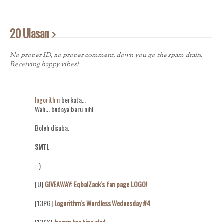
20 Ulasan
No proper ID, no proper comment, down you go the spam drain.
Receiving happy vibes!
logorithm
berkata…
Wah... budaya baru nih!
Boleh dicuba.
SMTI
.
:-)
[U]
GIVEAWAY: EqbalZack's fan page LOGO!
[13PG]
Logorithm's Wordless Wednesday #4
[13SX]
Jangan kau tipu aku!