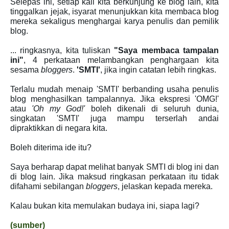
Selepas ini, setiap kali kita berkunjung ke blog lain, kita
tinggalkan jejak, isyarat menunjukkan kita membaca blog
mereka sekaligus menghargai karya penulis dan pemilik
blog.
... ringkasnya, kita tuliskan
"Saya membaca tampalan
ini"
, 4 perkataan melambangkan penghargaan kita
sesama
bloggers
.
'SMTI'
, jika ingin catatan lebih ringkas.
Terlalu mudah menaip 'SMTI' berbanding usaha penulis
blog menghasilkan tampalannya. Jika ekspresi 'OMG!'
atau
'Oh my God!'
boleh dikenali di seluruh dunia,
singkatan 'SMTI' juga mampu terserlah andai
dipraktikkan di negara kita.
Boleh diterima ide itu?
Saya berharap dapat melihat banyak SMTI di blog ini dan
di blog lain. Jika maksud ringkasan perkataan itu tidak
difahami sebilangan
bloggers
, jelaskan kepada mereka.
Kalau bukan kita memulakan budaya ini, siapa lagi?
(sumber)