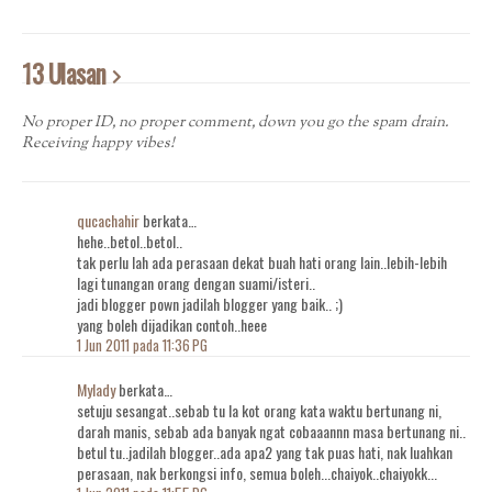
13 Ulasan
No proper ID, no proper comment, down you go the spam drain.
Receiving happy vibes!
qucachahir
berkata…
hehe..betol..betol..
tak perlu lah ada perasaan dekat buah hati orang lain..lebih-lebih
lagi tunangan orang dengan suami/isteri..
jadi blogger pown jadilah blogger yang baik.. ;)
yang boleh dijadikan contoh..heee
1 Jun 2011 pada 11:36 PG
Mylady
berkata…
setuju sesangat..sebab tu la kot orang kata waktu bertunang ni,
darah manis, sebab ada banyak ngat cobaaannn masa bertunang ni..
betul tu..jadilah blogger..ada apa2 yang tak puas hati, nak luahkan
perasaan, nak berkongsi info, semua boleh...chaiyok..chaiyokk...