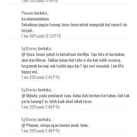
1 Jun 2011 pada 11:55 PG
Phoenix
berkata…
Assalamualaikum.
Sebaiknya jangan tunang lama-lama untuk mengelak hal seperti ini
terjadi...
1 Jun 2011 pada 12:33 PTG
EgStories
berkata…
@ Quca, benar jodoh tu ketentuan dariNya. Tapi kita di kurniakan
akal dan fikiran. Takkan kalau dah tahu si dia hak milik seseorg,
tergamak korang nak tackle juga ker? Jgn cari masalah. Live life
happy wei...
1 Jun 2011 pada 2:45 PTG
EgStories
berkata…
@ Mylady, pada pendapat saya, kalau dah berkwn bertahun, dah tak
perlu tunang2 ni, lebih baik akad nikah terus.
1 Jun 2011 pada 2:48 PTG
EgStories
berkata…
@ Phoenix, setuju ngan komen awak. hehe..
1 Jun 2011 pada 2:48 PTG