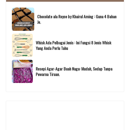
Chocolate ala Royce by Khairul Aming : Guna 4 Bahan
Je.
Whisk Ada Pelbagai Jenis : Ini Fungsi 8 Jenis Whisk
Yang Anda Perlu Tahu
Resepi Agar-Agar Buah Naga: Mudah, Sedap Tanpa
Pewarna Tiruan.