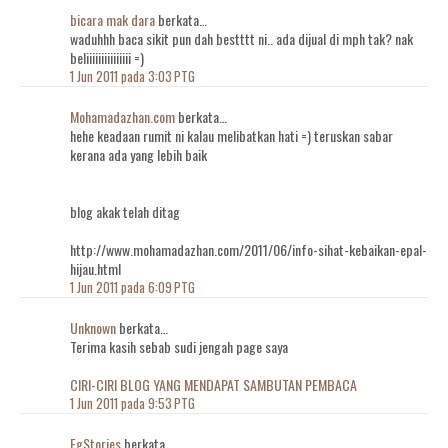
bicara mak dara
berkata…
waduhhh baca sikit pun dah bestttt ni.. ada dijual di mph tak? nak
beliiiiiiiiiiiiiii =)
1 Jun 2011 pada 3:03 PTG
Mohamadazhan.com
berkata…
hehe keadaan rumit ni kalau melibatkan hati =) teruskan sabar
kerana ada yang lebih baik
blog akak telah ditag
http://www.mohamadazhan.com/2011/06/info-sihat-kebaikan-epal-
hijau.html
1 Jun 2011 pada 6:09 PTG
Unknown
berkata…
Terima kasih sebab sudi jengah page saya
CIRI-CIRI BLOG YANG MENDAPAT SAMBUTAN PEMBACA
1 Jun 2011 pada 9:53 PTG
EgStories
berkata…