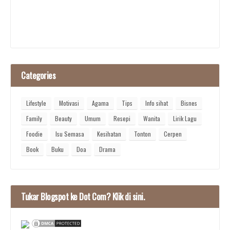
Categories
Lifestyle
Motivasi
Agama
Tips
Info sihat
Bisnes
Family
Beauty
Umum
Resepi
Wanita
Lirik Lagu
Foodie
Isu Semasa
Kesihatan
Tonton
Cerpen
Book
Buku
Doa
Drama
Tukar Blogspot ke Dot Com? Klik di sini.