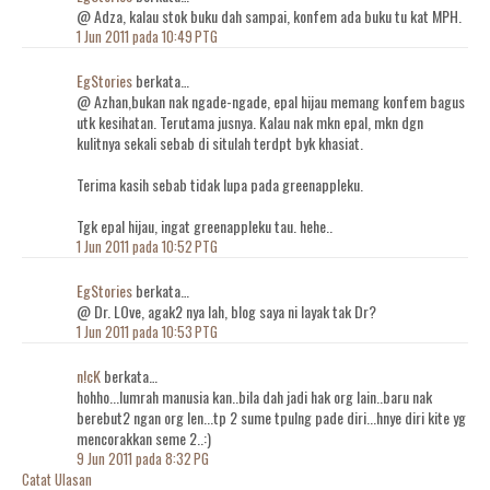
@ Adza, kalau stok buku dah sampai, konfem ada buku tu kat MPH.
1 Jun 2011 pada 10:49 PTG
EgStories
berkata…
@ Azhan,bukan nak ngade-ngade, epal hijau memang konfem bagus
utk kesihatan. Terutama jusnya. Kalau nak mkn epal, mkn dgn
kulitnya sekali sebab di situlah terdpt byk khasiat.
Terima kasih sebab tidak lupa pada greenappleku.
Tgk epal hijau, ingat greenappleku tau. hehe..
1 Jun 2011 pada 10:52 PTG
EgStories
berkata…
@ Dr. LOve, agak2 nya lah, blog saya ni layak tak Dr?
1 Jun 2011 pada 10:53 PTG
n!cK
berkata…
hohho...lumrah manusia kan..bila dah jadi hak org lain..baru nak
berebut2 ngan org len...tp 2 sume tpulng pade diri...hnye diri kite yg
mencorakkan seme 2..:)
9 Jun 2011 pada 8:32 PG
Catat Ulasan