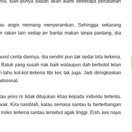
ena, tuan punya badan akan alami beberapa perubahan
tau angin memang menyeramkan. Sehingga sekarang
an rakan lain sedap jer bantai makan tanpa pantang, dia
t cerita darinya, dia sendiri pun tak sedar bila terkena.
. Batuk yang susah nak baik walaupun dah berbotol telan
 tahu kot-kot terkena tibi ker, tak juga. Jadi diringkaskan
adisional.
 jenis ni tidak ditujukan khas kepada individu tertentu.
wak. Kira nasiblah, kalau semasa santau tu berterbangan
 risiko terkena santau tersebut agak tinggi. Eish..kes naya