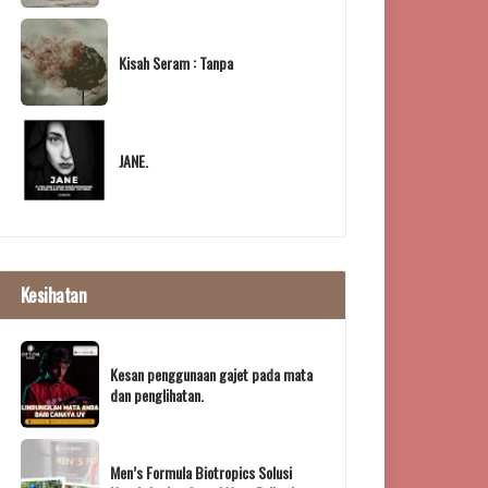
Kisah Seram : Tanpa
JANE.
Kesihatan
Kesan penggunaan gajet pada mata
dan penglihatan.
Men’s Formula Biotropics Solusi