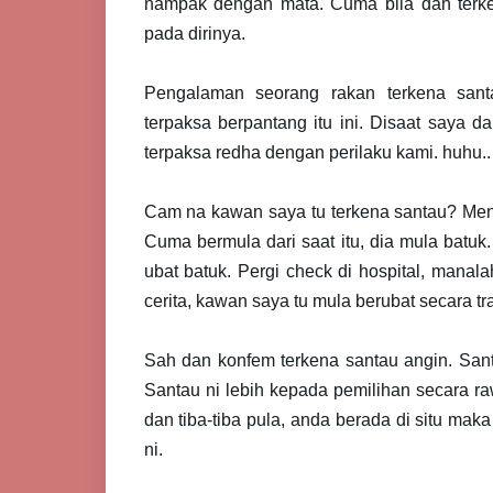
nampak dengan mata. Cuma bila dah terk
pada dirinya.
Pengalaman seorang rakan terkena san
terpaksa berpantang itu ini. Disaat saya d
terpaksa redha dengan perilaku kami. huhu..
Cam na kawan saya tu terkena santau? Menuru
Cuma bermula dari saat itu, dia mula batuk
ubat batuk. Pergi check di hospital, manalah
cerita, kawan saya tu mula berubat secara tr
Sah dan konfem terkena santau angin. Santau
Santau ni lebih kepada pemilihan secara ra
dan tiba-tiba pula, anda berada di situ maka
ni.