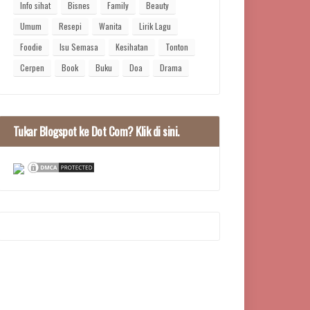
Info sihat
Bisnes
Family
Beauty
Umum
Resepi
Wanita
Lirik Lagu
Foodie
Isu Semasa
Kesihatan
Tonton
Cerpen
Book
Buku
Doa
Drama
Tukar Blogspot ke Dot Com? Klik di sini.