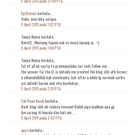
5 April 2011 pada 12:59 PTG
EgStories
berkata…
Haha..misi kita serupa..
5 April 2011 pada 1:02 PTG
Tanpa Nama berkata…
Betol3.. Memang tujuan nak isi masa lapang je.. =)
5 April 2011 pada 1:04 PTG
Tanpa Nama berkata…
1st of all nk say tq to greenappleku coz sudi follow me....
the answer for the Q, is initially my created the blog sbb utk biznez,
n alhamdullillah byk membantu. but after a while lg seronok cerite
psl aktiviti harian and cite kesihatan...
5 April 2011 pada 2:01 PTG
Cik Puan Kocik
berkata…
Buat blog sbb nk realese tension! Boleh juga luahkan apa yg
bersarang di kepala dan hati nie ....
5 April 2011 pada 2:42 PTG
yusri
berkata…