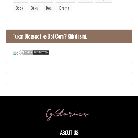
Book
Buku
Doa
Drama
Tukar Blogspot ke Dot Com? Klik di sini.
ABOUT US