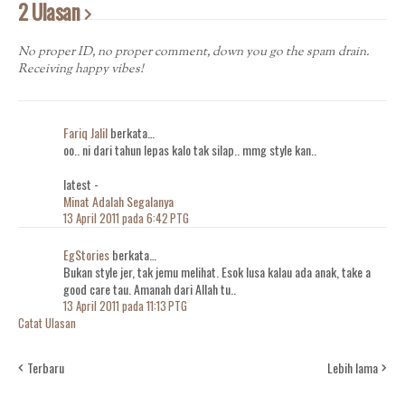
2 Ulasan
No proper ID, no proper comment, down you go the spam drain.
Receiving happy vibes!
Fariq Jalil
berkata…
oo.. ni dari tahun lepas kalo tak silap.. mmg style kan..
latest -
Minat Adalah Segalanya
13 April 2011 pada 6:42 PTG
EgStories
berkata…
Bukan style jer, tak jemu melihat. Esok lusa kalau ada anak, take a
good care tau. Amanah dari Allah tu..
13 April 2011 pada 11:13 PTG
Catat Ulasan
Terbaru
Lebih lama