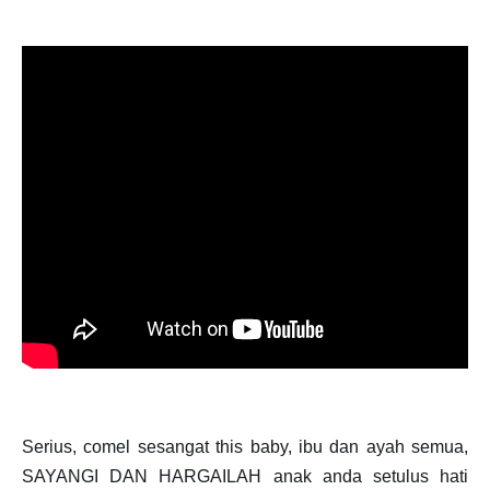
Serius, comel sesangat this baby, ibu dan ayah semua,
SAYANGI DAN HARGAILAH anak anda setulus hati