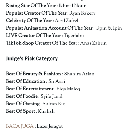
Rising Star Of The Year
: Ikhmal Nour
Popular Creator Of The Year
: Ryan Bakery
Celebrity Of The Year
: Aeril Zafrel
Popular Animation Account Of The Year
: Upin & Ipin
LIVE Creator Of The Year
: Tigerlabu
TikTok Shop Creator Of The Yea
r : Anas Zahrin
Judge's Pick Category
Best Of Beauty & Fashion
: Shahira Azlan
Best Of Education
: Sir Asai
Best Of Entertainmen
t : Eiqa Maleq
Best Of Foodie
: Syifa Jamil
Best Of Gaming
: Sultan Riq
Best Of Sport
: Khalish
BACA JUGA
: Lazer Jeragat