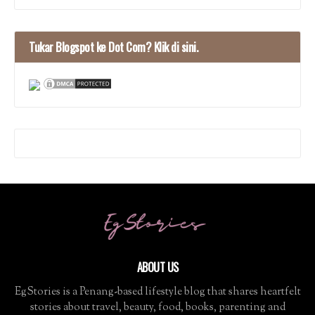
Tukar Blogspot ke Dot Com? Klik di sini.
ABOUT US
EgStories is a Penang-based lifestyle blog that shares heartfelt
stories about travel, beauty, food, books, parenting and