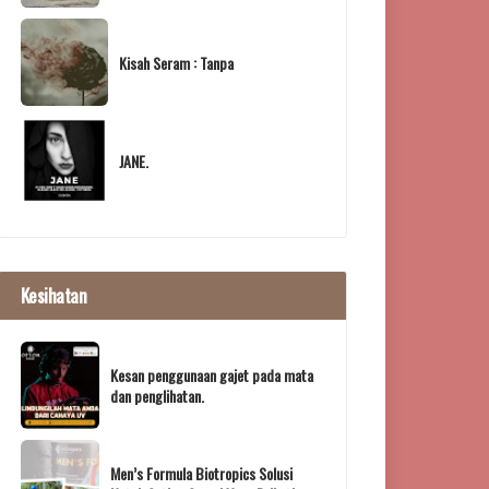
Kisah Seram : Tanpa
JANE.
Kesihatan
Kesan penggunaan gajet pada mata
dan penglihatan.
Men’s Formula Biotropics Solusi