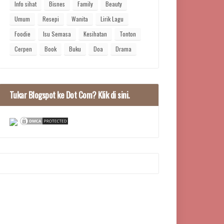
Info sihat
Bisnes
Family
Beauty
Umum
Resepi
Wanita
Lirik Lagu
Foodie
Isu Semasa
Kesihatan
Tonton
Cerpen
Book
Buku
Doa
Drama
Tukar Blogspot ke Dot Com? Klik di sini.