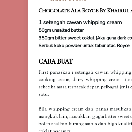
Chocolate Ala Royce By Khairul
1 setengah cawan whipping cream
50gm unsalted butter
350gm bitter sweet coklat (Aku guna dark cokla
Serbuk koko powder untuk tabur atas Royce
CARA BUAT
First panaskan 1 setengah cawan whipping
cooking cream, dairy whipping cream atau
seketika masa terpacak depan pelbagai jenis
satu.
Bila whipping cream dah panas masukkan 5
mangkuk lain, masukkan 350gm bitter sweet c
boleh asalkan kurang manis dan high kualiti
coklat macam tu.