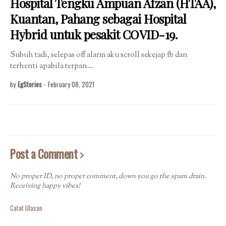
Hospital Tengku Ampuan Afzan (HTAA),
Kuantan, Pahang sebagai Hospital
Hybrid untuk pesakit COVID-19.
Subuh tadi, selepas off alarm aku scroll sekejap fb dan
terhenti apabila terpan…
by
EgStories
-
February 08, 2021
Post a Comment
No proper ID, no proper comment, down you go the spam drain.
Receiving happy vibes!
Catat Ulasan