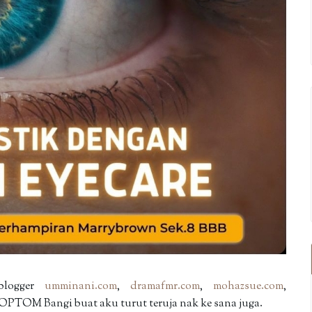
blogger
umminani.com
,
dramafmr.com
,
mohazsue.com
,
OPTOM Bangi buat aku turut teruja nak ke sana juga.