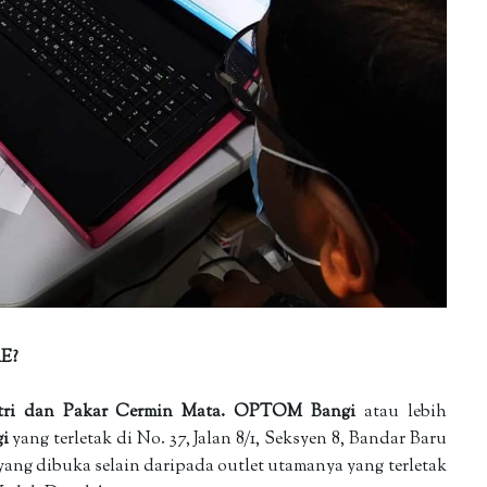
E?
tri dan Pakar Cermin Mata.
OPTOM Bangi
atau lebih
gi
yang terletak di No. 37, Jalan 8/1, Seksyen 8, Bandar Baru
yang dibuka selain daripada outlet utamanya yang terletak