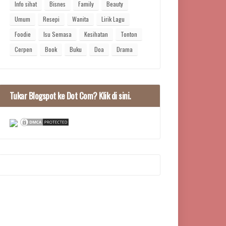
Info sihat
Bisnes
Family
Beauty
Umum
Resepi
Wanita
Lirik Lagu
Foodie
Isu Semasa
Kesihatan
Tonton
Cerpen
Book
Buku
Doa
Drama
Tukar Blogspot ke Dot Com? Klik di sini.