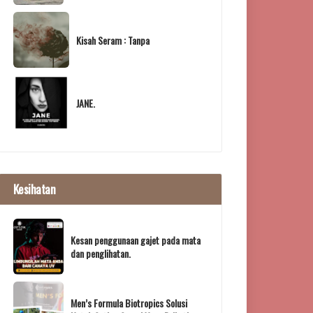
Kisah Seram : Tanpa
JANE.
Kesihatan
Kesan penggunaan gajet pada mata
dan penglihatan.
Men’s Formula Biotropics Solusi