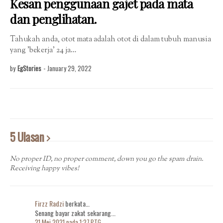
Kesan penggunaan gajet pada mata
dan penglihatan.
Tahukah anda, otot mata adalah otot di dalam tubuh manusia
yang 'bekerja' 24 ja…
by
EgStories
-
January 29, 2022
5 Ulasan
No proper ID, no proper comment, down you go the spam drain.
Receiving happy vibes!
Firzz Radzi
berkata…
Senang bayar zakat sekarang...
21 Mei 2021 pada 1:27 PTG