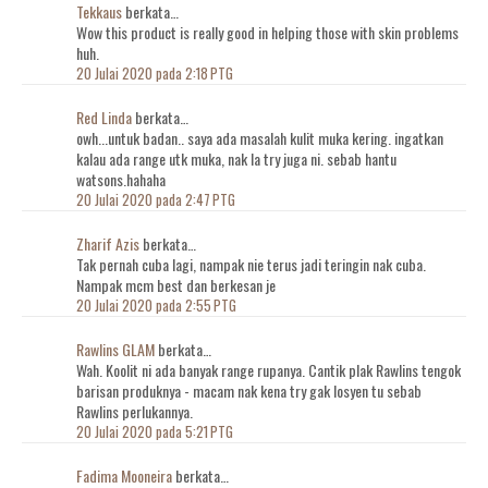
Tekkaus
berkata…
Wow this product is really good in helping those with skin problems
huh.
20 Julai 2020 pada 2:18 PTG
Red Linda
berkata…
owh...untuk badan.. saya ada masalah kulit muka kering. ingatkan
kalau ada range utk muka, nak la try juga ni. sebab hantu
watsons.hahaha
20 Julai 2020 pada 2:47 PTG
Zharif Azis
berkata…
Tak pernah cuba lagi, nampak nie terus jadi teringin nak cuba.
Nampak mcm best dan berkesan je
20 Julai 2020 pada 2:55 PTG
Rawlins GLAM
berkata…
Wah. Koolit ni ada banyak range rupanya. Cantik plak Rawlins tengok
barisan produknya - macam nak kena try gak losyen tu sebab
Rawlins perlukannya.
20 Julai 2020 pada 5:21 PTG
Fadima Mooneira
berkata…