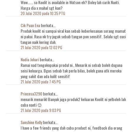
Wow...... so Koolit is available in Watson eh? Boley lah carik Nanti.
Harga dia x mahal sgt kan?
20 Julai 2020 pada 10:35 PTG
Cik Puan Ena
berkata…
Produk koolit ni sampai viral kan sebab keberkesanan sorang mamat
ni pakai. Rasa nk try jugak sebab tangan pon sensitif. Selalu sgt cuci
tangan naik kering dah.
21 Julai 2020 pada 12:02 PG
Nadia Johari
berkata…
Ramai nad tengoknpakai produl ni.. Menarik ni sebab boleh doguna
seisi keluarga. Bgus sebab tak perlu bilas, boleh guna utk mereka
yang sakit dan ada kulit sensitif
21 Julai 2020 pada 7:45 PG
Princesa3290
berkata…
menarik menarik! Banyak juga produk2 keluaran Koolit ni ye!boleh lah
cuba nanti 😊
21 Julai 2020 pada 9:03 PG
Sunshine Kelly
berkata…
I have a few friends yang dah cuba product ni, feedback dia orang