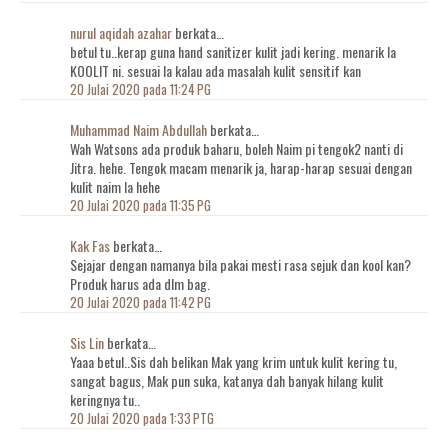
nurul aqidah azahar
berkata…
betul tu..kerap guna hand sanitizer kulit jadi kering. menarik la
KOOLIT ni. sesuai la kalau ada masalah kulit sensitif kan
20 Julai 2020 pada 11:24 PG
Muhammad Naim Abdullah
berkata…
Wah Watsons ada produk baharu, boleh Naim pi tengok2 nanti di
Jitra. hehe. Tengok macam menarik ja, harap-harap sesuai dengan
kulit naim la hehe
20 Julai 2020 pada 11:35 PG
Kak Fas
berkata…
Sejajar dengan namanya bila pakai mesti rasa sejuk dan kool kan?
Produk harus ada dlm bag.
20 Julai 2020 pada 11:42 PG
Sis Lin
berkata…
Yaaa betul..Sis dah belikan Mak yang krim untuk kulit kering tu,
sangat bagus, Mak pun suka, katanya dah banyak hilang kulit
keringnya tu..
20 Julai 2020 pada 1:33 PTG