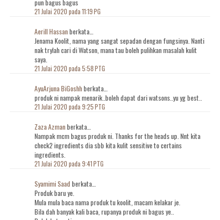
pun bagus bagus
21 Julai 2020 pada 11:19 PG
Aerill Hassan
berkata…
Jenama Koolit, nama yang sangat sepadan dengan fungsinya. Nanti
nak trylah cari di Watson, mana tau boleh pulihkan masalah kulit
saya.
21 Julai 2020 pada 5:58 PTG
AyuArjuna BiGoshh
berkata…
produk ni nampak menarik..boleh dapat dari watsons..yu yg best..
21 Julai 2020 pada 9:25 PTG
Zaza Azman
berkata…
Nampak mcm bagus produk ni. Thanks for the heads up. Nnt kita
check2 ingredients dia sbb kita kulit sensitive to certains
ingredients.
21 Julai 2020 pada 9:41 PTG
Syamimi Saad
berkata…
Produk baru ye.
Mula mula baca nama produk tu koolit, macam kelakar je.
Bila dah banyak kali baca, rupanya produk ni bagus ye..