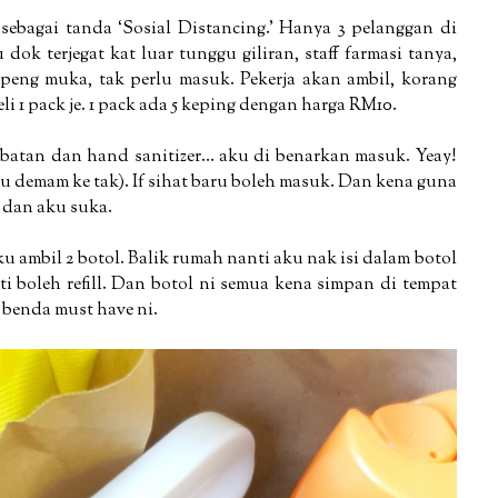
 sebagai tanda ‘Sosial Distancing.’ Hanya 3 pelanggan di
k terjegat kat luar tunggu giliran, staff farmasi tanya,
openg muka, tak perlu masuk. Pekerja akan ambil, korang
i 1 pack je. 1 pack ada 5 keping dengan harga RM10.
batan dan hand sanitizer… aku di benarkan masuk. Yeay!
u demam ke tak). If sihat baru boleh masuk. Dan kena guna
r dan aku suka.
ambil 2 botol. Balik rumah nanti aku nak isi dalam botol
i boleh refill. Dan botol ni semua kena simpan di tempat
 benda must have ni.