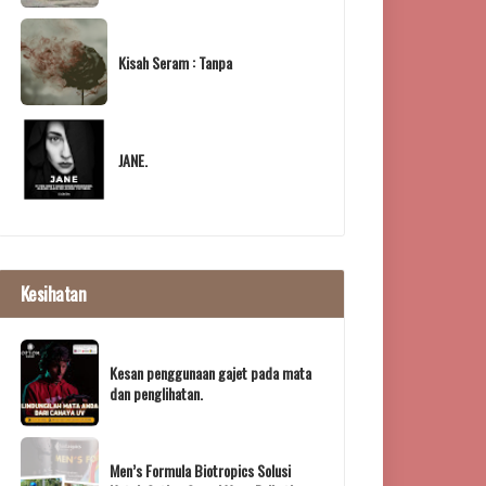
Kisah Seram : Tanpa
JANE.
Kesihatan
Kesan penggunaan gajet pada mata
dan penglihatan.
Men’s Formula Biotropics Solusi