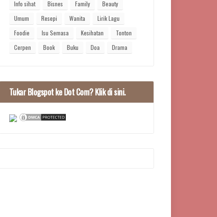
Info sihat
Bisnes
Family
Beauty
Umum
Resepi
Wanita
Lirik Lagu
Foodie
Isu Semasa
Kesihatan
Tonton
Cerpen
Book
Buku
Doa
Drama
Tukar Blogspot ke Dot Com? Klik di sini.