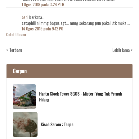
1 Ogos 2019 pada 3:24 PTG
azni
berkata…
cetaphill ni mmg bagus sgt... mmg sekarang pun pakai utk muka ...
14 Ogos 2019 pada 9:12 PG
Catat Ulasan
Terbaru
Lebih lama
Cerpen
Hantu Clock Tower SGGS - Misteri Yang Tak Pernah
Hilang
Kisah Seram : Tanpa