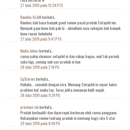
27 Julai 2019 pada 12:24 PTG
Rawlins GLAM
berkata…
Rawlins dah baca banyak good review pasal produk Cetaphil nie.
Nampak gaya kena beli gak la - almaklum usia sebegini dah banyak
kena repair hehehehe
27 Julai 2019 pada 9:47 PTG
Nadia Johari
berkata…
ramai pakai cleanser cetaphil ni dan cakap bagus..nad tak pernah
cuba lagi..senang nak cari produk ni kan
28 Julai 2019 pada 2:14 PG
EgStories
berkata…
Hahaha... samalah dengan eiza. Memang Cetaphil ni repair habis
problem kat muka tau. Terus jelita menawan kulit wajah.
28 Julai 2019 pada 9:28 PG
precious cla
berkata…
Produk berkualiti dan dipercayai berkesan oleh ramai pengguna.
Kebanyakan review tentang produk ni memang bagi rate 5 star.
29 Julai 2019 pada 8:06 PG