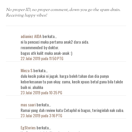
No proper ID, no proper comment, down you go the spam drain.
Receiving happy vibes!
adianiez AIDA
berkata…
ni la pencuci muka pertama anak2 dara aida.
recommended by doktor.
bagus utk kulit muka anak-anak :)
22 Julai 2019 pada 11:50 PTG
Mieza S
berkata…
dulu kecik pakai ni jugak. harga boleh tahan dan dia punya
keberkesanan tu pun okay. cuma, kecik xpuas betul guna bila takde
buih ni. ahahha
23 Julai 2019 pada 10:35 PG
mas saari
berkata…
Ramai yang dah review kata Cetaphil ni bagus, teringinlah nak cuba.
23 Julai 2019 pada 3:16 PTG
EgStories
berkata…