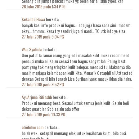
Senang bila jumpa pencuci muka yg boleh for all skin types kan
26 Julai 2019 pada 1:34 PTG
Kekanda Hawa
berkata…
banyak kasi info produk ni bagus... ada juga baca sana sini.. macam
okay... hmmm.. kena try sendiri juga ni nanti.. TQ utk info ye eiza
27 Julai 2019 pada 9:04 PG
Wan Syahida
berkata…
Ooo patut la ramai orang yang ada masalah kulit muka recommend
pencuci muka ni. Kalau serasi then bagus sangat lah. Paling best
part yang tak mengeringkan kulit selepas mencuci tu. Maknanya dia
masih menjaga kelembapan kulit kita. Menarik Cetaphil ni! Attracted
dengan Cetaphil bila tengok Lisa Surihani yang masuk iklan dia haha.
27 Julai 2019 pada 9:52 PG
AyuArjuna BiGoshh
berkata…
Produk ni memang best. Sesuai untuk semua jenis kulit. Selalu beli
dekat guardian Sbb selalu ada offer
27 Julai 2019 pada 10:33 PG
atiehilmi.com
berkata…
ha’ah wak.. cetaphil memang elok untuk kesihatan kulit.. bila cuci
rasa bersih je 💕