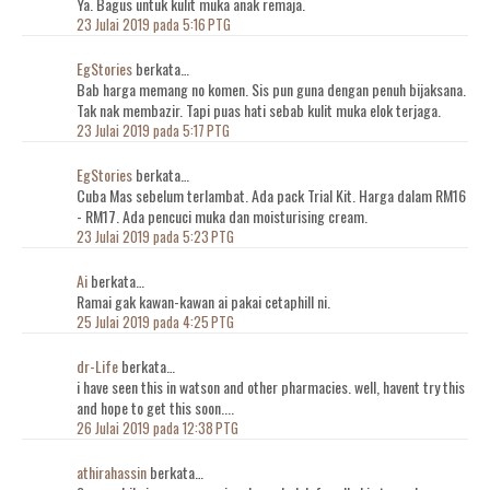
Ya. Bagus untuk kulit muka anak remaja.
23 Julai 2019 pada 5:16 PTG
EgStories
berkata…
Bab harga memang no komen. Sis pun guna dengan penuh bijaksana.
Tak nak membazir. Tapi puas hati sebab kulit muka elok terjaga.
23 Julai 2019 pada 5:17 PTG
EgStories
berkata…
Cuba Mas sebelum terlambat. Ada pack Trial Kit. Harga dalam RM16
- RM17. Ada pencuci muka dan moisturising cream.
23 Julai 2019 pada 5:23 PTG
Ai
berkata…
Ramai gak kawan-kawan ai pakai cetaphill ni.
25 Julai 2019 pada 4:25 PTG
dr-Life
berkata…
i have seen this in watson and other pharmacies. well, havent try this
and hope to get this soon....
26 Julai 2019 pada 12:38 PTG
athirahassin
berkata…