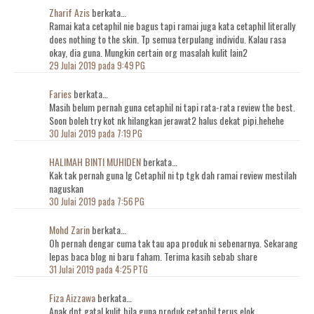
Zharif Azis
berkata…
Ramai kata cetaphil nie bagus tapi ramai juga kata cetaphil literally
does nothing to the skin. Tp semua terpulang individu. Kalau rasa
okay, dia guna. Mungkin certain org masalah kulit lain2
29 Julai 2019 pada 9:49 PG
Faries
berkata…
Masih belum pernah guna cetaphil ni tapi rata-rata review the best.
Soon boleh try kot nk hilangkan jerawat2 halus dekat pipi.hehehe
30 Julai 2019 pada 7:19 PG
HALIMAH BINTI MUHIDEN
berkata…
Kak tak pernah guna lg Cetaphil ni tp tgk dah ramai review mestilah
naguskan
30 Julai 2019 pada 7:56 PG
Mohd Zarin
berkata…
Oh pernah dengar cuma tak tau apa produk ni sebenarnya. Sekarang
lepas baca blog ni baru faham. Terima kasih sebab share
31 Julai 2019 pada 4:25 PTG
Fiza Aizzawa
berkata…
Anak dpt gatal kulit bila guna produk cetaphil terus elok..