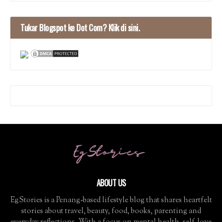
Tukar Blogspot ke Dot Com? Klik di sini.
ABOUT US
EgStories is a Penang-based lifestyle blog that shares heartfelt
stories about travel, beauty, food, books, parenting and