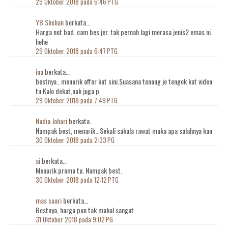
29 Oktober 2018 pada 6:46 PTG
YB Shehan
berkata…
Harga not bad. cam bes jer. tak pernah lagi merasa jenis2 emas ni.
hehe
29 Oktober 2018 pada 6:47 PTG
ina
berkata…
bestnya.. menarik offer kat sini.Suasana tenang je tengok kat video
tu.Kalo dekat,nak juga p
29 Oktober 2018 pada 7:49 PTG
Nadia Johari
berkata…
Nampak best, menarik.. Sekali sakala rawat muka apa salahnya kan
30 Oktober 2018 pada 2:33 PG
ai
berkata…
Menarik promo tu. Nampak best.
30 Oktober 2018 pada 12:12 PTG
mas saari
berkata…
Bestnya, harga pun tak mahal sangat.
31 Oktober 2018 pada 9:02 PG