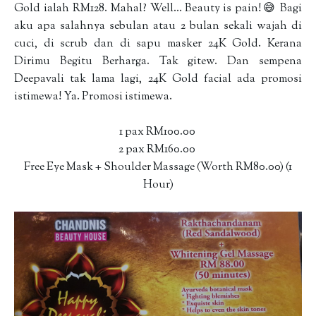
Gold ialah RM128. Mahal? Well... Beauty is pain!😅 Bagi
aku apa salahnya sebulan atau 2 bulan sekali wajah di
cuci, di scrub dan di sapu masker 24K Gold. Kerana
Dirimu Begitu Berharga. Tak gitew. Dan sempena
Deepavali tak lama lagi, 24K Gold facial ada promosi
istimewa! Ya. Promosi istimewa.
1 pax RM100.00
2 pax RM160.00
Free Eye Mask + Shoulder Massage (Worth RM80.00) (1
Hour)