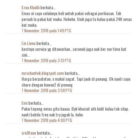
Ezna Khalili
berkata…
Emas ni saya selalunya beli untuk pakai sebagai perhiasan. Tak
pernah la pakai kat muka. Hehehe. Unik juga tu kalau pakai 24K emas
kat muka.
7 November 2018 pada 1:49 PTG
Lin Liena
berkata…
bestnya service yg ditawarkan...seronok juga nak ber me time kat
sini...
7 November 2018 pada 3:13 PTG
mrschantek.blogspot.com
berkata…
Harga berpatutan, x mahal sngat. Tapi jauh di penang. Ok nanti saya
share dengan kawan2 di penang
7 November 2018 pada 3:58 PTG
Emi
berkata…
Pakai topeng emas gitu haaaa. Byk khasiat utk kulit kalau tak silap.
nanti bebila free nak try jugak la. hehe
7 November 2018 pada 4:00 PTG
cre8tone
berkata…