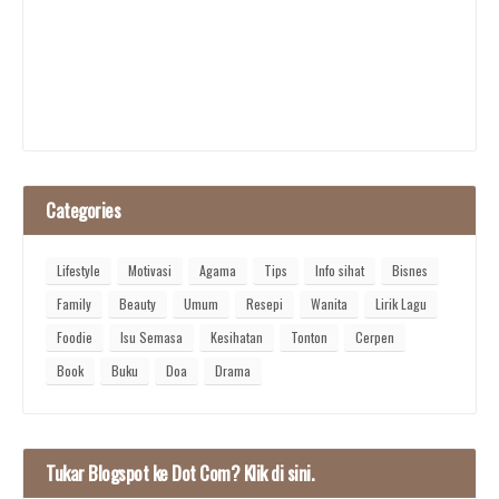
Categories
Lifestyle
Motivasi
Agama
Tips
Info sihat
Bisnes
Family
Beauty
Umum
Resepi
Wanita
Lirik Lagu
Foodie
Isu Semasa
Kesihatan
Tonton
Cerpen
Book
Buku
Doa
Drama
Tukar Blogspot ke Dot Com? Klik di sini.