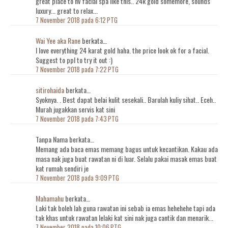
great place to hv facial spa like this.. 24k gold somemore, sounds
luxury... great to relax...
7 November 2018 pada 6:12 PTG
Wai Yee aka Rane
berkata…
I love everything 24 karat gold haha. the price look ok for a facial.
Suggest to ppl to try it out :)
7 November 2018 pada 7:22 PTG
sitirohaida
berkata…
Syoknya. . Best dapat belai kulit sesekali.. Barulah kuliy sihat.. Eceh..
Murah jugakkan servis kat sini
7 November 2018 pada 7:43 PTG
Tanpa Nama berkata…
Memang ada baca emas memang bagus untuk kecantikan. Kakau ada
masa nak juga buat rawatan ni di luar. Selalu pakai masak emas buat
kat rumah sendiri je
7 November 2018 pada 9:09 PTG
Mahamahu
berkata…
Laki tak boleh lah guna rawatan ini sebab ia emas hehehehe tapi ada
tak khas untuk rawatan lelaki kat sini nak juga cantik dan menarik...
7 November 2018 pada 10:06 PTG