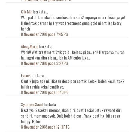
Cik Min
berkata…
Wah patut la muka dia sentiasa berseri2 rupanya ni la rahsianya ye!
Heheh tak pernah lg try wat treatment guna gold ni nnt leh la try
heheh
8 November 2018 pada 7:45 PG
AlongMurni
berkata…
Wahh!! Wat treatment 24k gold.. kelass gi tu.. eh!! Harganya murah
la.. ingatkan ribu riban.. leh la AM cuba juga..
8 November 2018 pada 9:27 PG
Faries
berkata…
Cantik juga spa ni. Hiasan deco pon cantik. Lelaki boleh kesini tak?
Inilah rashia kekal cantik ye.
8 November 2018 pada 11:43 PG
Syamimi Saad
berkata…
Bestnya. Sesekali memanjakan diri, buat facial untuk reward diri
sendiri, memang syok. Duit boleh dicari. Yang penting, kita rasa
happy. Hehe
8 November 2018 pada 12:11 PTG