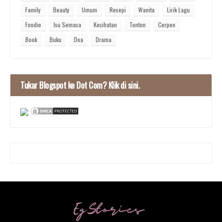
Family
Beauty
Umum
Resepi
Wanita
Lirik Lagu
Foodie
Isu Semasa
Kesihatan
Tonton
Cerpen
Book
Buku
Doa
Drama
Tukar Blogspot ke Dot Com? Klik di sini.