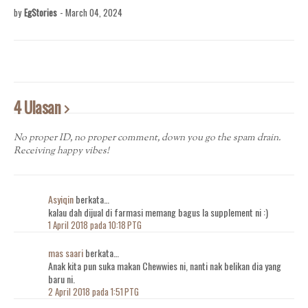
by
EgStories
-
March 04, 2024
4 Ulasan
No proper ID, no proper comment, down you go the spam drain.
Receiving happy vibes!
Asyiqin
berkata…
kalau dah dijual di farmasi memang bagus la supplement ni :)
1 April 2018 pada 10:18 PTG
mas saari
berkata…
Anak kita pun suka makan Chewwies ni, nanti nak belikan dia yang
baru ni.
2 April 2018 pada 1:51 PTG