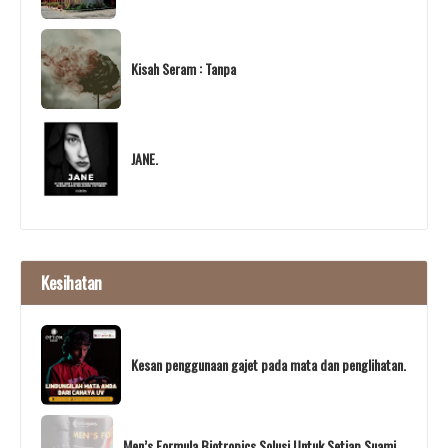
Kisah Seram : Tanpa
JANE.
Kesihatan
Kesan penggunaan gajet pada mata dan penglihatan.
Men’s Formula Biotropics Solusi Untuk Setiap Suami