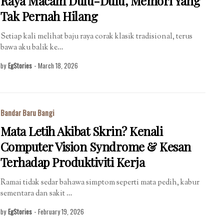
Raya Macam Dulu-Dulu, Memori Yang
Tak Pernah Hilang
Setiap kali melihat baju raya corak klasik tradisional, terus
bawa aku balik ke…
by
EgStories
-
March 18, 2026
Bandar Baru Bangi
Mata Letih Akibat Skrin? Kenali
Computer Vision Syndrome & Kesan
Terhadap Produktiviti Kerja
Ramai tidak sedar bahawa simptom seperti mata pedih, kabur
sementara dan sakit …
by
EgStories
-
February 19, 2026