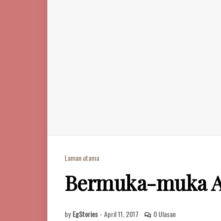
Laman utama
Bermuka-muka A
by
EgStories
-
April 11, 2017
0 Ulasan