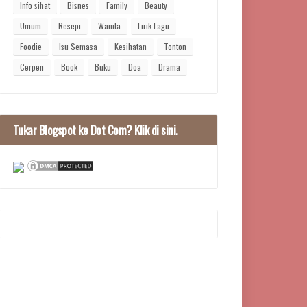
Info sihat
Bisnes
Family
Beauty
Umum
Resepi
Wanita
Lirik Lagu
Foodie
Isu Semasa
Kesihatan
Tonton
Cerpen
Book
Buku
Doa
Drama
Tukar Blogspot ke Dot Com? Klik di sini.