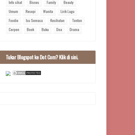
Info sihat
Bisnes
Family
Beauty
Umum
Resepi
Wanita
Lirik Lagu
Foodie
Isu Semasa
Kesihatan
Tonton
Cerpen
Book
Buku
Doa
Drama
Tukar Blogspot ke Dot Com? Klik di sini.