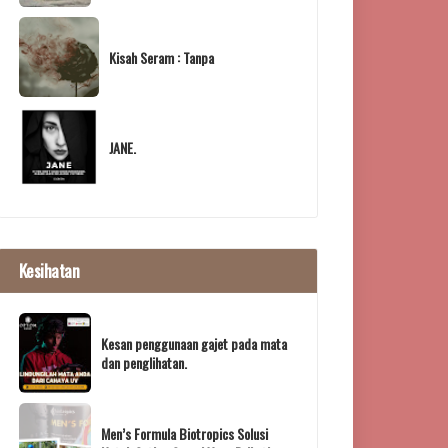
Kisah Seram : Tanpa
JANE.
Kesihatan
Kesan penggunaan gajet pada mata
dan penglihatan.
Men’s Formula Biotropics Solusi