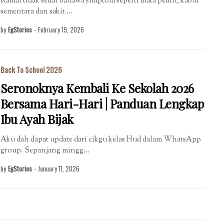
Ramai tidak sedar bahawa simptom seperti mata pedih, kabur
sementara dan sakit …
by
EgStories
-
February 19, 2026
Back To School 2026
Seronoknya Kembali Ke Sekolah 2026
Bersama Hari-Hari | Panduan Lengkap
Ibu Ayah Bijak
Aku dah dapat update dari cikgu kelas Hud dalam WhatsApp
group. Sepanjang mingg…
by
EgStories
-
January 11, 2026