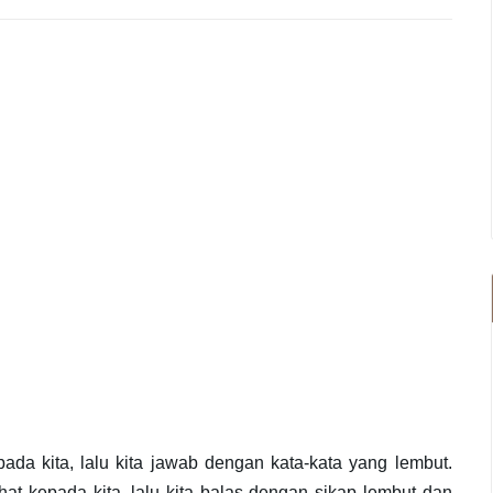
ada kita, lalu kita jawab dengan kata-kata yang lembut.
at kepada kita, lalu kita balas dengan sikap lembut dan