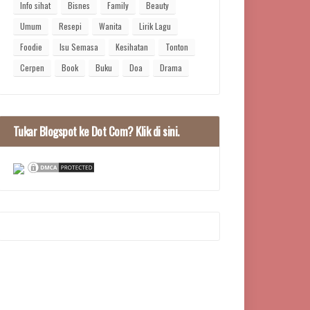
Info sihat
Bisnes
Family
Beauty
Umum
Resepi
Wanita
Lirik Lagu
Foodie
Isu Semasa
Kesihatan
Tonton
Cerpen
Book
Buku
Doa
Drama
Tukar Blogspot ke Dot Com? Klik di sini.