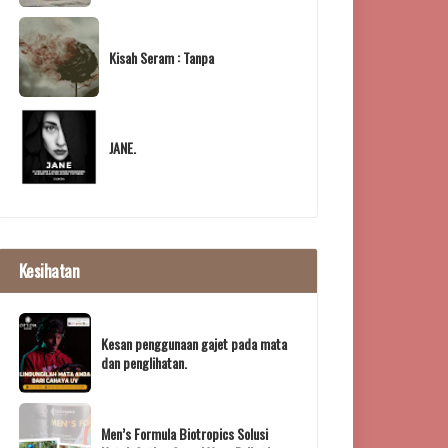
Kisah Seram : Tanpa
JANE.
Kesihatan
Kesan penggunaan gajet pada mata
dan penglihatan.
Men’s Formula Biotropics Solusi