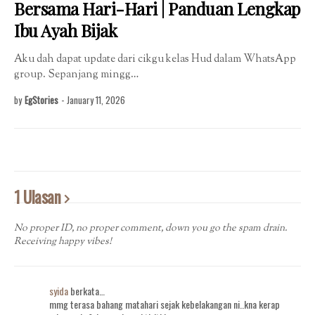
Bersama Hari-Hari | Panduan Lengkap
Ibu Ayah Bijak
Aku dah dapat update dari cikgu kelas Hud dalam WhatsApp
group. Sepanjang mingg…
by
EgStories
-
January 11, 2026
1 Ulasan
No proper ID, no proper comment, down you go the spam drain.
Receiving happy vibes!
syida
berkata…
mmg terasa bahang matahari sejak kebelakangan ni..kna kerap