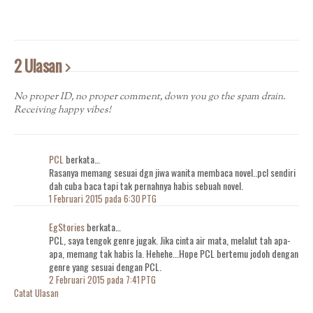
2 Ulasan
No proper ID, no proper comment, down you go the spam drain.
Receiving happy vibes!
PCL
berkata…
Rasanya memang sesuai dgn jiwa wanita membaca novel..pcl sendiri
dah cuba baca tapi tak pernahnya habis sebuah novel.
1 Februari 2015 pada 6:30 PTG
EgStories
berkata…
PCL, saya tengok genre jugak. Jika cinta air mata, melalut tah apa-
apa, memang tak habis la. Hehehe...Hope PCL bertemu jodoh dengan
genre yang sesuai dengan PCL.
2 Februari 2015 pada 7:41 PTG
Catat Ulasan