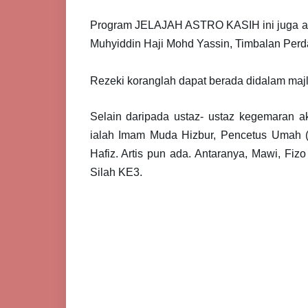
Program JELAJAH ASTRO KASIH
ini jug
a a
Muhyiddin Haji Mohd Yassin, Timbalan Perd
Rezeki koranglah dapat berada didalam majl
Selain daripada ustaz- ustaz kegemaran ak
ialah Imam Muda Hizbur, Pencetus Umah 
Hafiz. Artis pun ada. Antaranya, Mawi, Fi
Silah KE3.