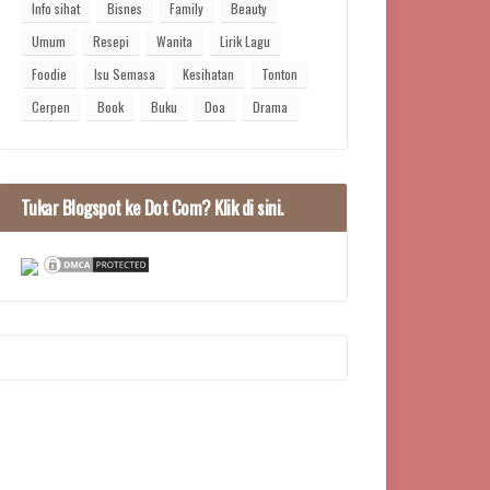
Info sihat
Bisnes
Family
Beauty
Umum
Resepi
Wanita
Lirik Lagu
Foodie
Isu Semasa
Kesihatan
Tonton
Cerpen
Book
Buku
Doa
Drama
Tukar Blogspot ke Dot Com? Klik di sini.