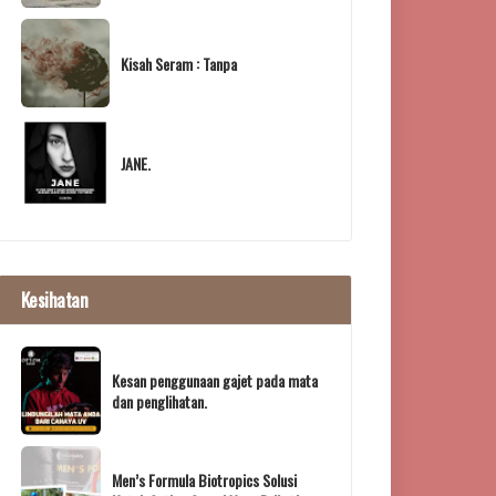
Kisah Seram : Tanpa
JANE.
Kesihatan
Kesan penggunaan gajet pada mata
dan penglihatan.
Men’s Formula Biotropics Solusi