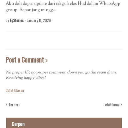
Aku dah dapat update dari cikgu kelas Hud dalam WhatsApp
group. Sepanjang mingg…
by
EgStories
-
January 11, 2026
Post a Comment
No proper ID, no proper comment, down you go the spam drain.
Receiving happy vibes!
Catat Ulasan
Terbaru
Lebih lama
Cerpen