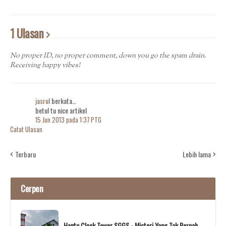
1 Ulasan
No proper ID, no proper comment, down you go the spam drain.
Receiving happy vibes!
jasrul
berkata…
betul tu nice artikel
15 Jun 2013 pada 1:37 PTG
Catat Ulasan
Terbaru
Lebih lama
Cerpen
Hantu Clock Tower SGGS - Misteri Yang Tak Pernah