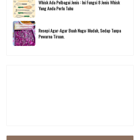
Whisk Ada Pelbagai Jenis : Ini Fungsi 8 Jenis Whisk
Yang Anda Perlu Tahu
Resepi Agar-Agar Buah Naga: Mudah, Sedap Tanpa
Pewarna Tiruan.