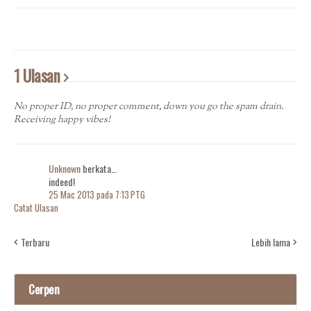
1 Ulasan
No proper ID, no proper comment, down you go the spam drain.
Receiving happy vibes!
Unknown
berkata…
indeed!
25 Mac 2013 pada 7:13 PTG
Catat Ulasan
Terbaru
Lebih lama
Cerpen