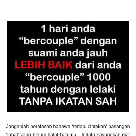
Janganlah beralasan bahawa ‘terlalu cintakan’ pasangan
‘jahat’ yang belum halal bagimu , ‘terlalu sayangkan dia’