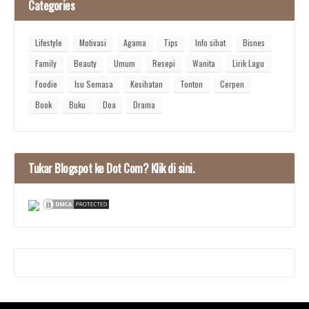
Categories
Lifestyle
Motivasi
Agama
Tips
Info sihat
Bisnes
Family
Beauty
Umum
Resepi
Wanita
Lirik Lagu
Foodie
Isu Semasa
Kesihatan
Tonton
Cerpen
Book
Buku
Doa
Drama
Tukar Blogspot ke Dot Com? Klik di sini.