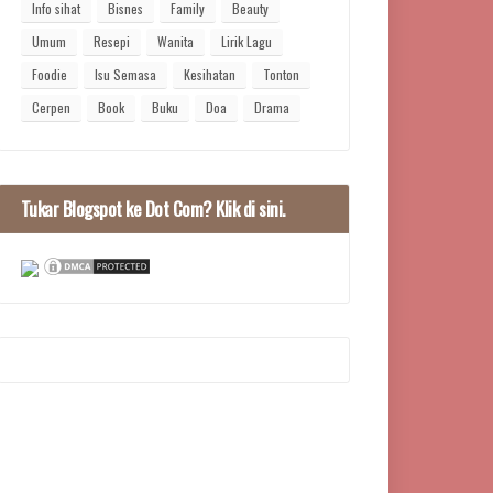
Info sihat
Bisnes
Family
Beauty
Umum
Resepi
Wanita
Lirik Lagu
Foodie
Isu Semasa
Kesihatan
Tonton
Cerpen
Book
Buku
Doa
Drama
Tukar Blogspot ke Dot Com? Klik di sini.