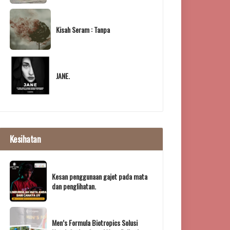
Kisah Seram : Tanpa
JANE.
Kesihatan
Kesan penggunaan gajet pada mata
dan penglihatan.
Men’s Formula Biotropics Solusi