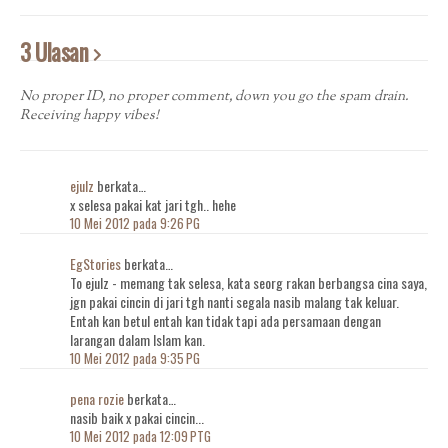
3 Ulasan
No proper ID, no proper comment, down you go the spam drain.
Receiving happy vibes!
ejulz
berkata…
x selesa pakai kat jari tgh.. hehe
10 Mei 2012 pada 9:26 PG
EgStories
berkata…
To ejulz - memang tak selesa, kata seorg rakan berbangsa cina saya,
jgn pakai cincin di jari tgh nanti segala nasib malang tak keluar.
Entah kan betul entah kan tidak tapi ada persamaan dengan
larangan dalam Islam kan.
10 Mei 2012 pada 9:35 PG
pena rozie
berkata…
nasib baik x pakai cincin...
10 Mei 2012 pada 12:09 PTG