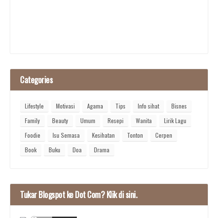
Categories
Lifestyle
Motivasi
Agama
Tips
Info sihat
Bisnes
Family
Beauty
Umum
Resepi
Wanita
Lirik Lagu
Foodie
Isu Semasa
Kesihatan
Tonton
Cerpen
Book
Buku
Doa
Drama
Tukar Blogspot ke Dot Com? Klik di sini.