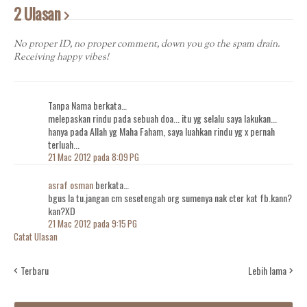
2 Ulasan
No proper ID, no proper comment, down you go the spam drain.
Receiving happy vibes!
Tanpa Nama berkata…
melepaskan rindu pada sebuah doa... itu yg selalu saya lakukan...
hanya pada Allah yg Maha Faham, saya luahkan rindu yg x pernah
terluah...
21 Mac 2012 pada 8:09 PG
asraf osman
berkata…
bgus la tu.jangan cm sesetengah org sumenya nak cter kat fb.kann?
kan?XD
21 Mac 2012 pada 9:15 PG
Catat Ulasan
Terbaru
Lebih lama