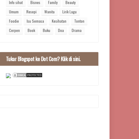
Info sihat
Bisnes
Family
Beauty
Umum
Resepi
Wanita
Lirik Lagu
Foodie
Isu Semasa
Kesihatan
Tonton
Cerpen
Book
Buku
Doa
Drama
Tukar Blogspot ke Dot Com? Klik di sini.