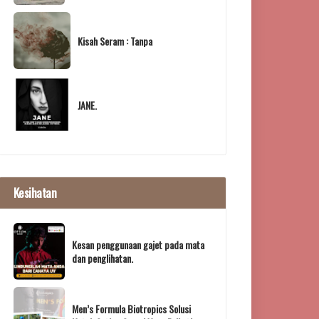
Kisah Seram : Tanpa
JANE.
Kesihatan
Kesan penggunaan gajet pada mata
dan penglihatan.
Men’s Formula Biotropics Solusi