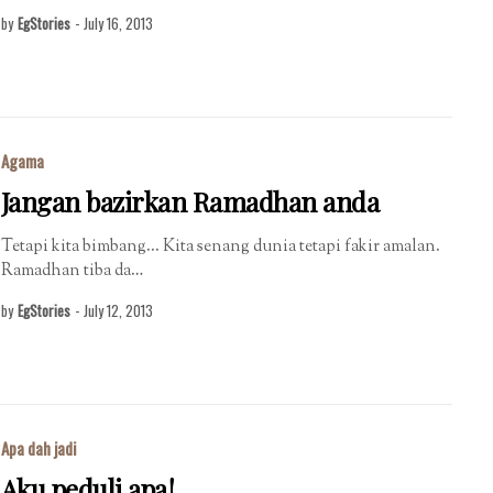
by
EgStories
-
July 16, 2013
Agama
Jangan bazirkan Ramadhan anda
Tetapi kita bimbang... Kita senang dunia tetapi fakir amalan.
Ramadhan tiba da…
by
EgStories
-
July 12, 2013
Apa dah jadi
Aku peduli apa!