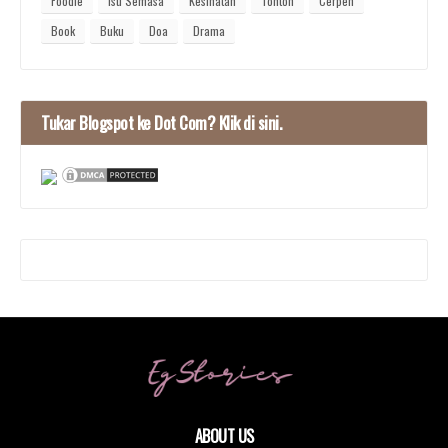
Foodie
Isu Semasa
Kesihatan
Tonton
Cerpen
Book
Buku
Doa
Drama
Tukar Blogspot ke Dot Com? Klik di sini.
ABOUT US